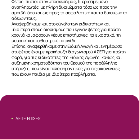
Φέτος, πιστοί στην υπόσχεσή μας, διορίσαμε μόνο
αναπληρωτές, με πλήρη δικαιώματα τόσο ως προς την
αμοιβή, όσο και ως προς τα ασφαλιστικά και τα δικαιώματα
αδειών τους.
Αναφερθήκαμε και στο σύνολο των ειδικοτήτων και
ιδιαίτερα στους διορισμούς που έγιναν φέτος για πρώτη
χρονιά και αφορούν νέους επιστήμονες, τα εικαστικά, τη
μουσική και το θεατρικό παιχνίδι.
Επίσης, αναφερθήκαμε στην Ειδική Αγωγή και ενημέρωσα
ότι φέτος έχουμε προκήρυξη διαγωνισμού ΑΣΕΠ για πρώτη
φορά, για τις ειδικότητες της Ειδικής Αγωγής, καθώς και
αυξημένη χρηματοδότηση του θεσμού της παράλληλης
στήριξης, που είναι πολύ σημαντικός για τις οικογένειες
που έχουν παιδιά με ιδιαίτερα προβλήματα.
ΔΕΙΤΕ ΕΠΙΣΗΣ
ΣΧΕΤΙΚΑ