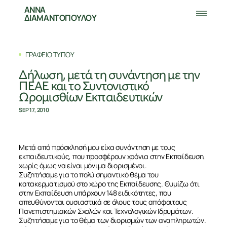
ΑΝΝΑ
ΔΙΑΜΑΝΤΟΠΟΥΛΟΥ
ΓΡΑΦΕΙΟ ΤΥΠΟΥ
Δήλωση, μετά τη συνάντηση με την
ΠΕΑΕ και το Συντονιστικό
Ωρομισθίων Εκπαιδευτικών
SEP 17, 2010
Μετά από πρόσκλησή μου είχα συνάντηση με τους
εκπαιδευτικούς, που προσφέρουν χρόνια στην Εκπαίδευση,
χωρίς όμως να είναι μόνιμα διορισμένοι.
Συζητήσαμε για το πολύ σημαντικό θέμα του
κατακερματισμού στο χώρο της Εκπαίδευσης. Θυμίζω ότι
στην Εκπαίδευση υπάρχουν 148 ειδικότητες, που
απευθύνονται ουσιαστικά σε όλους τους απόφοιτους
Πανεπιστημιακών Σχολών και Τεχνολογικών Ιδρυμάτων.
Συζητήσαμε για το θέμα των διορισμών των αναπληρωτών.