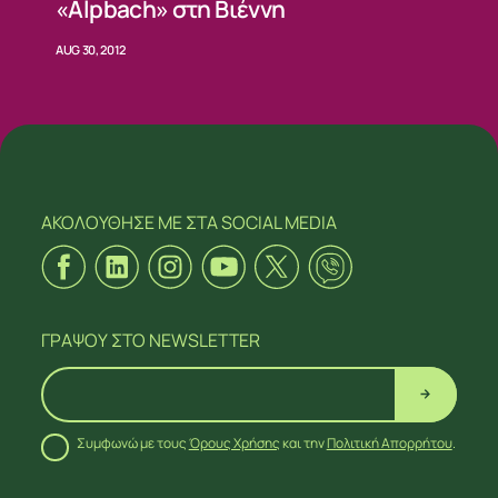
«Alpbach» στη Βιέννη
AUG 30, 2012
ΑΚΟΛΟΥΘΗΣΕ ΜΕ
ΣΤΑ SOCIAL MEDIA
ΓΡΑΨΟΥ
ΣΤΟ NEWSLETTER
Συμφωνώ με τους
Όρους Χρήσης
και την
Πολιτική Απορρήτου
.
ΑΚΟΛΟΥΘΗΣΕ ΜΕ
ΣΤΑ SOCIAL MEDIA