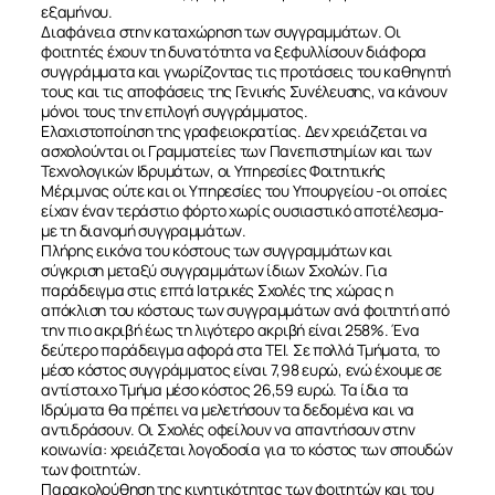
εξαμήνου.
Διαφάνεια στην καταχώρηση των συγγραμμάτων. Οι
φοιτητές έχουν τη δυνατότητα να ξεφυλλίσουν διάφορα
συγγράμματα και γνωρίζοντας τις προτάσεις του καθηγητή
τους και τις αποφάσεις της Γενικής Συνέλευσης, να κάνουν
μόνοι τους την επιλογή συγγράμματος.
Ελαχιστοποίηση της γραφειοκρατίας. Δεν χρειάζεται να
ασχολούνται οι Γραμματείες των Πανεπιστημίων και των
Τεχνολογικών Ιδρυμάτων, οι Υπηρεσίες Φοιτητικής
Μέριμνας ούτε και οι Υπηρεσίες του Υπουργείου -οι οποίες
είχαν έναν τεράστιο φόρτο χωρίς ουσιαστικό αποτέλεσμα-
με τη διανομή συγγραμμάτων.
Πλήρης εικόνα του κόστους των συγγραμμάτων και
σύγκριση μεταξύ συγγραμμάτων ίδιων Σχολών. Για
παράδειγμα στις επτά Ιατρικές Σχολές της χώρας η
απόκλιση του κόστους των συγγραμμάτων ανά φοιτητή από
την πιο ακριβή έως τη λιγότερο ακριβή είναι 258%. Ένα
δεύτερο παράδειγμα αφορά στα ΤΕΙ. Σε πολλά Τμήματα, το
μέσο κόστος συγγράμματος είναι 7,98 ευρώ, ενώ έχουμε σε
αντίστοιχο Τμήμα μέσο κόστος 26,59 ευρώ. Τα ίδια τα
Ιδρύματα θα πρέπει να μελετήσουν τα δεδομένα και να
αντιδράσουν. Οι Σχολές οφείλουν να απαντήσουν στην
κοινωνία: χρειάζεται λογοδοσία για το κόστος των σπουδών
των φοιτητών.
Παρακολούθηση της κινητικότητας των φοιτητών και του