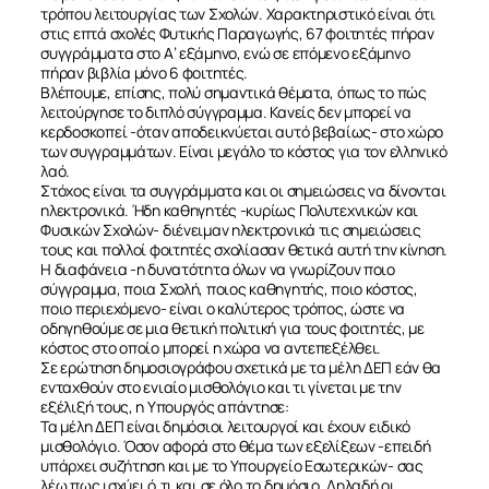
τρόπου λειτουργίας των Σχολών. Χαρακτηριστικό είναι ότι
στις επτά σχολές Φυτικής Παραγωγής, 67 φοιτητές πήραν
συγγράμματα στο Α’ εξάμηνο, ενώ σε επόμενο εξάμηνο
πήραν βιβλία μόνο 6 φοιτητές.
Βλέπουμε, επίσης, πολύ σημαντικά θέματα, όπως το πώς
ΣΧΕΤΙΚΑ
λειτούργησε το διπλό σύγγραμμα. Κανείς δεν μπορεί να
κερδοσκοπεί -όταν αποδεικνύεται αυτό βεβαίως- στο χώρο
των συγγραμμάτων. Είναι μεγάλο το κόστος για τον ελληνικό
ΝΕΑ
λαό.
Στόχος είναι τα συγγράμματα και οι σημειώσεις να δίνονται
ηλεκτρονικά. Ήδη καθηγητές -κυρίως Πολυτεχνικών και
Φυσικών Σχολών- διένειμαν ηλεκτρονικά τις σημειώσεις
ΕΠΙΚΟΙΝΩΝΙΑ
τους και πολλοί φοιτητές σχολίασαν θετικά αυτή την κίνηση.
Η διαφάνεια -η δυνατότητα όλων να γνωρίζουν ποιο
σύγγραμμα, ποια Σχολή, ποιος καθηγητής, ποιο κόστος,
ποιο περιεχόμενο- είναι ο καλύτερος τρόπος, ώστε να
οδηγηθούμε σε μια θετική πολιτική για τους φοιτητές, με
κόστος στο οποίο μπορεί η χώρα να αντεπεξέλθει.
Σε ερώτηση δημοσιογράφου σχετικά με τα μέλη ΔΕΠ εάν θα
ενταχθούν στο ενιαίο μισθολόγιο και τι γίνεται με την
εξέλιξή τους, η Υπουργός απάντησε:
Τα μέλη ΔΕΠ είναι δημόσιοι λειτουργοί και έχουν ειδικό
μισθολόγιο. Όσον αφορά στο θέμα των εξελίξεων -επειδή
υπάρχει συζήτηση και με το Υπουργείο Εσωτερικών- σας
λέω πως ισχύει ό,τι και σε όλο το δημόσιο. Δηλαδή οι