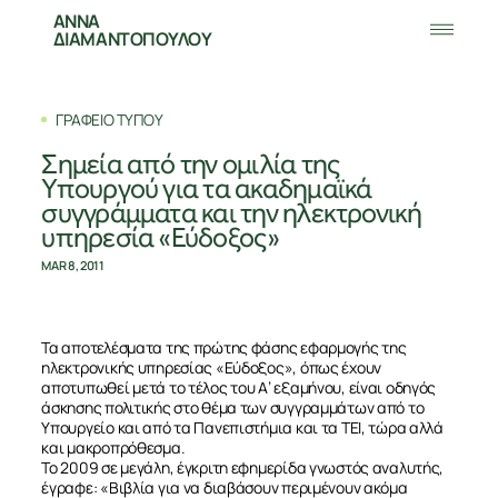
ΑΝΝΑ
ΔΙΑΜΑΝΤΟΠΟΥΛΟΥ
ΓΡΑΦΕΙΟ ΤΥΠΟΥ
Σημεία από την ομιλία της
Υπουργού για τα ακαδημαϊκά
συγγράμματα και την ηλεκτρονική
υπηρεσία «Εύδοξος»
MAR 8, 2011
Τα αποτελέσματα της πρώτης φάσης εφαρμογής της
ηλεκτρονικής υπηρεσίας «Εύδοξος», όπως έχουν
αποτυπωθεί μετά το τέλος του Α’ εξαμήνου, είναι οδηγός
άσκησης πολιτικής στο θέμα των συγγραμμάτων από το
Υπουργείο και από τα Πανεπιστήμια και τα ΤΕΙ, τώρα αλλά
και μακροπρόθεσμα.
Το 2009 σε μεγάλη, έγκριτη εφημερίδα γνωστός αναλυτής,
έγραφε: «Βιβλία για να διαβάσουν περιμένουν ακόμα