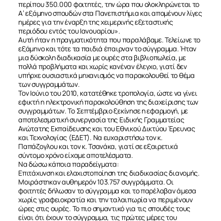
περίπου 350.000 φοιτητές, την ώρα που ολοκληρώνεται το
Α’ εξάμηνο σπουδών στα Πανεπιστήμια και απομένουν λίγες
ημέρες για την έναρξη της χειμερινής εξεταστικής
περιόδου εντός του Ιανουαρίου».
Αυτή ήταν η πραγματικότητα που παραλάβαμε. Τελείωνε το
εξάμηνο και τότε τα παιδιά έπαιρναν το σύγγραμμα. Ήταν
μια δύσκολη διαδικασία με ουρές στα βιβλιοπωλεία, με
πολλά προβλήματα και χωρίς κανέναν έλεγχο, γιατί δεν
υπήρχε ουσιαστικά μηχανισμός να παρακολουθεί το θέμα
των συγγραμμάτων.
Τον Ιούνιο του 2010, κατατέθηκε τροπολογία, ώστε να γίνει
εφικτή η ηλεκτρονική παρακολούθηση της διαχείρισης των
συγγραμμάτων. Το Σεπτέμβριο ξεκίνησε η εφαρμογή, με
αποτελεσματική συνεργασία της Ειδικής Γραμματείας
Ανώτατης Εκπαίδευσης και του Εθνικού Δικτύου Έρευνας
και Τεχνολογίας (ΕΔΕΤ). Να ευχαριστήσω τον κ.
Παπάζογλου και τον κ. Τσανάκα, γιατί σε εξαιρετικά
σύντομο χρόνο είχαμε αποτελέσματα.
Να δώσω κάποια παραδείγματα:
Επιτάχυνση και ελαχιστοποίηση της διαδικασίας διανομής.
Μοιράστηκαν αυθημερόν 103.757 συγγράμματα. Οι
φοιτητές δήλωσαν το σύγγραμμα και το παρέλαβαν άμεσα
χωρίς γραφειοκρατία και την ταλαιπωρία να περιμένουν
ώρες στις ουρές. Το πιο σημαντικό για τις σπουδές τους
είναι ότι έχουν το σύγγραμμα, τις πρώτες μέρες του