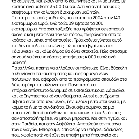
το κάθε ένα, και έχουν από 16 καθηγητές και 14 μαθητές, με
κόστος ανά μαθητή 35.000 ευρώ. Αντί να αντιδρούμε ας
σκεφτούμε την καλύτερη διαχείριση μαθητών.
Για τις μεταφορές μαθητών, το κόστος το 2004 ήταν 140
εκατομμύρια ευρώ, ενώ το 2009 έφτασε τα 200
εκατομμύρια. Υπάρχει ταξιτζής που γράφεται σε εσπερινό
σχολείο και μεταφέρει τον εαυτό του, πληρώνεται από το
κράτος και μένει από απουσίες. Τρία χρόνια γίνεται αυτό
και δεν ασχολείται κανένας. Τώρα αυτά βγαίνουν στη
«διαύγεια» και κάθε δήμος θα δίνει στοιχεία. Πώς φτάσαμε
σε νομό να έχουμε κόστος μεταφοράς 4.000 ευρώ ανά
μαθητή;
Παράλληλα, πρέπει να αλλάξουν οι πολιτικές. Είναι δύσκολη
η εξυγίανση του συστήματος και η εφαρμογή νέων
πολιτικών, που αφορούν από τα προγράμματα σπουδών στο
Λύκειο μέχρι τις αλλαγές στα Πανεπιστήμια.
Υπάρχει απίστευτο δυναμικό σε εκπαιδευτικούς. Δάσκαλοι
και καθηγητές που κάνουν θαύματα. Αυτοί οι άνθρωποι
βέβαια είναι απομονωμένοι, δεν μιλούν με το υπουργείο, με
κόμματα ή με τα συνδικάτα. Είναι αφιερωμένοι σε μια
αποστολή. Αυτοί οι άνθρωποι που έχουν τη δουλειά τους
σαν αποστολή πρέπει να μπουν μπροστά. Και στην Υγεία, και
στην Παιδεία, και στην Ασφάλεια. Αποτελούν τον πυρήνα
των αλλαγών. Μπορούμε; Στη Φλώρινα υπάρχει δάσκαλος
που, χωρίς ποτέ να έρθει σε επαφή με το Υπουργείο και