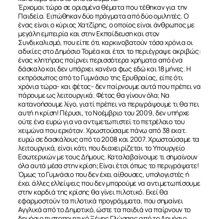
Έρχομαι τώρα σε ορισμένα θέματα που τέθηκαν για την
Παιδεία. Ειπώθηκαν δύο πράγματα από δύο ομιλητές. Ο
ένας είναι ο κύριος Χατζίρης, ο οποίος είναι άνθρωπος με
μεγάλη εμπειρία και στην Εκπαίδευση και στον
Συνδικαλισμό, που είπε ότι καρκινοβατούν τόσα χρόνια οι
αδικίες στο Δημόσιο Τομέα και έτσι το περιέγραψε ακριβώς:
ένας κλητήρας παίρνει περισσότερα χρήματα από ένα
δάσκαλο και δεν υπάρχει κανένα φως εδώ και 18 μήνες. Η
εκπρόσωπος από το Γυμνάσιο της Ερυθραίας, είπε ότι
χρόνια τώρα- και φέτος- δεν παίρνουμε αυτά που πρέπει να
πάρουμε ως λειτουργικά. Φέτος θα γίνουν όλα; Να
κατανοήσουμε λίγο, γιατί πρέπει να περιγράψουμε τι θα πει
αυτή η κρίση! Πέρυσι, το Νοέμβριο του 2009, δεν υπήρχε
ούτε ένα ευρώ για να αντιμετωπιστεί το πετρέλαιο του
χειμώνα που ερχόταν. Χρωστούσαμε πάνω από 38 εκατ.
ευρώ σε δασκάλους από το 2008 και 2007. Χρωστούσαμε τα
λειτουργικά, είναι κάτι που διαχειρίζεται το Υπουργείο
Εσωτερικών με τους Δήμους. Καταλαβαίνουμε τι σημαίνουν
όλα αυτά μέσα στην κρίση; Είναι έτσι όπως το περιγράψατε!
Όμως το Γυμνάσιο που δεν έχει αίθουσες, υπολογιστές ή
έχει άλλες ελλείψεις που δεν μπορούμε να αντιμετωπίσουμε
στην καρδιά της κρίσης θα γίνει πιλοτικό. Εκεί θα
εφαρμοστούν τα πιλοτικά προγράμματα, που σημαίνει
Αγγλικά από το Δημοτικό, ώστε τα παιδιά να παίρνουν το
δημόσιο πιστοποιητικό Ξένης Γλώσσας από το Δημόσιο