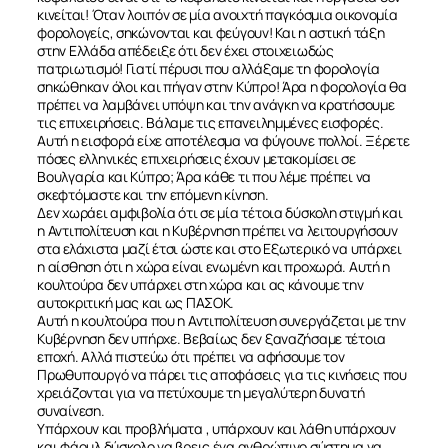
κινείται! Όταν λοιπόν σε μία ανοιχτή παγκόσμια οικονομία
φορολογείς, σηκώνονται και φεύγουν! Και η αστική τάξη
στην Ελλάδα απέδειξε ότι δεν έχει στοιχειωδώς
πατριωτισμό! Γιατί πέρυσι που αλλάξαμε τη φορολογία
σηκώθηκαν όλοι και πήγαν στην Κύπρο! Άρα η φορολογία θα
πρέπει να λαμβάνει υπόψη και την ανάγκη να κρατήσουμε
τις επιχειρήσεις. Βάλαμε τις επανειλημμένες εισφορές.
Αυτή η εισφορά είχε αποτέλεσμα να φύγουνε πολλοί. Ξέρετε
πόσες ελληνικές επιχειρήσεις έχουν μετακομίσει σε
Βουλγαρία και Κύπρο; Άρα κάθε τι που λέμε πρέπει να
σκεφτόμαστε και την επόμενη κίνηση.
Δεν χωράει αμφιβολία ότι σε μία τέτοια δύσκολη στιγμή και
η Αντιπολίτευση και η Κυβέρνηση πρέπει να λειτουργήσουν
στα ελάχιστα μαζί έτσι ώστε και στο Εξωτερικό να υπάρχει
η αίσθηση ότι η χώρα είναι ενωμένη και προχωρά. Αυτή η
κουλτούρα δεν υπάρχει στη χώρα και ας κάνουμε την
αυτοκριτική μας και ως ΠΑΣΟΚ.
Αυτή η κουλτούρα που η Αντιπολίτευση συνεργάζεται με την
Κυβέρνηση δεν υπήρχε. Βεβαίως δεν ξαναζήσαμε τέτοια
εποχή. Αλλά πιστεύω ότι πρέπει να αφήσουμε τον
Πρωθυπουργό να πάρει τις αποφάσεις για τις κινήσεις που
χρειάζονται για να πετύχουμε τη μεγαλύτερη δυνατή
συναίνεση.
Υπάρχουν και προβλήματα , υπάρχουν και λάθη υπάρχουν
και φάουλ δύσκολο να βρεις ένα ανθρώπινο σύστημα να