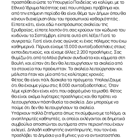
προσπάθεια ώστε το Υπουργείο Παιδείας να καλύψει με το
Εθνικό Ίδρυμα Νεότητας εκεί που υπάρχει πρόβλημα και
από την επόμενη περίοδο θα είναι θέμα των Δήμων όπου θα
κάνουν διαχείριση όλου του προσωπικού καθαριότητάς .
Είπατε κάτι, είναι εδώ η εκπρόσωπος σχολείου της
Ερυθραίας, είπατε λοιπόν ότι σας κρούουν τον κώδωνα του
κινδύνου το Σεπτέμβρη, είπατε αυτό επί λέξει! Γιατί το
συγκρατώ; Γιατί είναι ένας αγώνας κι ένας πόλεμος που έχω
καθημερινά. Πέρυσι είχαμε 13.000 συνταξιοδοτήσεις στους
εκπαιδευτικούς, και είχαμε άλλες 2.200 προσλήψεις. Σας
θυμίζω ότι από το Μάιο βγήκαν συνδικάτα και κόμματα στη
Βουλή, και είπαν ότι δεν θα λειτουργήσουν τα σχολεία από
τα στοιχεία που προέκυπταν. Τα σχολεία λειτούργησαν και
μάλιστα ήταν και μία από τις καλύτερες χρονιές.
Φέτος θα είναι πάλι δύσκολα τα πράγματα. Υπολογίζουμε
ότι θα έχουμε γύρω στις 8.000 συνταξιοδοτήσεις. Όταν
λέμε κρίση δεν είναι κάτι που αφορά μόνο το μισθό. Φέτος
θα είναι ακόμα λιγότερες προσλήψεις και θα πρέπει να
λειτουργήσουν πάση θυσία τα σχολεία. Δεν μπορούμε να
πούμε ότι δεν θα λειτουργήσουν τα σχολεία.
Υπάρχουν πολλά ζητήματα όπως πχ σύμφωνα με το Νόμο, οι
αναπληρωτές καθηγητές, οι οποίοι εκλέγονται σε δημοτικά
συμβούλια αποσπώνται αυτόματα στην περιοχή που έχουν
εκλεγεί. Δηλαδή καθηγητής αναπληρωτής, που τον έχει
προσλάβει το Δημόσιο για 8 μήνες για να αντικαταστήσει