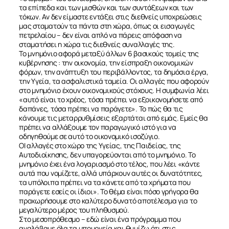
τα επίπεδα και των μισθών και των συντάξεων και των
τόκων. Αν δεν είμαστε εντάξει στις διεθνείς υποχρεώσεις
μας σταματούν τα πάντα στη χώρα, όπως οι εισαγωγές
πετρελαίου – δεν είναι απλό να πάρεις απόφαση να
σταματήσει η χώρα τις διεθνείς συναλλαγές της.
Το μνημόνιο αφορά μεταξύ άλλων 6 βασικούς τομείς της
κυβέρνησης : την οικονομία, την είσπραξη οικονομικών
φόρων, την ανάπτυξη του περιβάλλοντος, τα δημόσια έργα,
την Υγεία, τα ασφαλιστικά ταμεία. Οι αλλαγές που αφορούν
στο μνημόνιο έχουν οικονομικούς στόχους. Η συμφωνία λέει
«αυτό είναι το χρέος, τόσα πρέπει να εξοικονομήσετε από
δαπάνες, τόσα πρέπει να παράγετε». Το πώς θα τις
κάνουμε τις μεταρρυθμίσεις εξαρτάται από εμάς. Εμείς θα
πρέπει να αλλάξουμε τον παραγωγικό ιστό για να
οδηγηθούμε σε αυτό το οικονομικό ισοζύγιο.
ΟΙ αλλαγές στο χώρο της Υγείας, της Παιδείας, της
Αυτοδιοίκησης, δεν υπαγορεύονται από το μνημόνιο. Το
μνημόνιο έχει ένα λογαριασμό στο τέλος, που λέει «κάντε
αυτά που νομίζετε, αλλά υπάρχουν αυτές οι δυνατότητες,
τα υπόλοιπα πρέπει να τα κάνετε από τα χρήματα που
παράγετε εσείς οι ίδιοι». Το θέμα είναι πόσο γρήγορα θα
προχωρήσουμε στο καλύτερο δυνατό αποτέλεσμα για το
μεγαλύτερο μέρος του πληθυσμού.
Στο μεσοπρόθεσμο – εδώ είναι ένα πρόγραμμα που
αναλάβαμε όλα τα υπουργεία και θυμίζω ότι στις