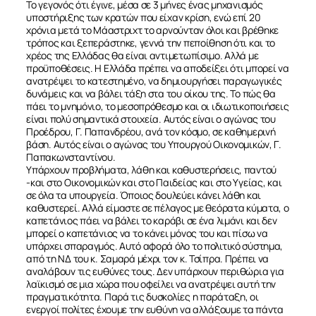
Το γεγονός ότι έγινε, μέσα σε 3 μήνες ένας μηχανισμός
υποστήριξης των κρατών που είχαν κρίση, ενώ επί 20
χρόνια μετά το Μάαστριχτ το αρνούνταν όλοι και βρέθηκε
τρόπος και ξεπεράστηκε, γεννά την πεποίθηση ότι και το
χρέος της Ελλάδας θα είναι αντιμετωπίσιμο. Αλλά με
προϋποθέσεις. Η Ελλάδα πρέπει να αποδείξει ότι μπορεί να
ανατρέψει το κατεστημένο, να δημιουργήσει παραγωγικές
δυνάμεις και να βάλει τάξη στα του οίκου της. Το πώς θα
πάει το μνημόνιο, το μεσοπρόθεσμο και οι ιδιωτικοποιήσεις
είναι πολύ σημαντικά στοιχεία. Αυτός είναι ο αγώνας του
Προέδρου, Γ. Παπανδρέου, ανά τον κόσμο, σε καθημερινή
βάση. Αυτός είναι ο αγώνας του Υπουργού Οικονομικών, Γ.
Παπακωνσταντίνου.
Υπάρχουν προβλήματα, λάθη και καθυστερήσεις, παντού
-και στο Οικονομικών και στο Παιδείας και στο Υγείας, και
σε όλα τα υπουργεία. Όποιος δουλεύει κάνει λάθη και
καθυστερεί. Αλλά είμαστε σε πέλαγος με θεόρατα κύματα, ο
καπετάνιος πάει να βάλει το καράβι σε ένα λιμάνι και δεν
μπορεί ο καπετάνιος να το κάνει μόνος του και πίσω να
υπάρχει σπαραγμός. Αυτό αφορά όλο το πολιτικό σύστημα,
από τη ΝΔ του κ. Σαμαρά μέχρι τον κ. Τσίπρα. Πρέπει να
αναλάβουν τις ευθύνες τους. Δεν υπάρχουν περιθώρια για
λαϊκισμό σε μια χώρα που οφείλει να ανατρέψει αυτή την
πραγματικότητα. Παρά τις δυσκολίες η παράταξη, οι
ενεργοί πολίτες έχουμε την ευθύνη να αλλάξουμε τα πάντα