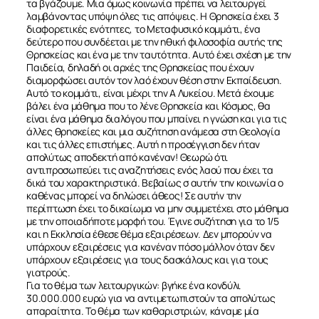
τα βγάζουμε. Μια όμως κοινωνία πρέπει να λειτουργεί
λαμβάνοντας υπόψη όλες τις απόψεις. Η Θρησκεία έχει 3
διαφορετικές ενότητες, το Μεταφυσικό κομμάτι, ένα
δεύτερο που συνδέεται με την ηθική φιλοσοφία αυτής της
Θρησκείας και ένα με την ταυτότητα. Αυτό έχει σχέση με την
Παιδεία, δηλαδή οι αρχές της Θρησκείας που έχουν
διαμορφώσει αυτόν τον λαό έχουν θέση στην Εκπαίδευση.
Αυτό το κομμάτι, είναι μέχρι την Α Λυκείου. Μετά έχουμε
βάλει ένα μάθημα που το λένε Θρησκεία και Κόσμος, θα
είναι ένα μάθημα διαλόγου που μπαίνει η γνώση και για τις
άλλες θρησκείες και μια συζήτηση ανάμεσα στη Θεολογία
και τις άλλες επιστήμες. Αυτή η προσέγγιση δεν ήταν
απολύτως αποδεκτή από κανέναν! Θεωρώ ότι
αντιπροσωπεύει τις αναζητήσεις ενός λαού που έχει τα
δικά του χαρακτηριστικά. Βεβαίως σ αυτήν την κοινωνία ο
καθένας μπορεί να δηλώσει άθεος! Σε αυτήν την
περίπτωση έχει το δικαίωμα να μην συμμετέχει στο μάθημα
με την οποιαδήποτε μορφή του. Έγινε συζήτηση για το 1/5
και η Εκκλησία έθεσε θέμα εξαιρέσεων. Δεν μπορούν να
υπάρχουν εξαιρέσεις για κανέναν πόσο μάλλον όταν δεν
υπάρχουν εξαιρέσεις για τους δασκάλους και για τους
γιατρούς.
Για το θέμα των λειτουργικών: βγήκε ένα κονδύλι
30.000.000 ευρώ για να αντιμετωπιστούν τα απολύτως
απαραίτητα. Το θέμα των καθαριστριών, κάναμε μία