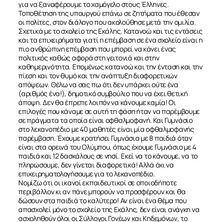
για να ξαναφέρουμε το χαμόγελο στους Έλληνες.
Τοποθέτηση της υπουργού επάνω σε ζητήματα που έθεσαν
οι πολίτες, στον διάλογο που ακολούθησε μετά την ομιλία.
Σχετικά με το σχολείο της Εκάλης. Κατανοώ και τις εντάσεις
και τα επιχειρήματα γιατί η επέμβαση σε ένα σχολείο είναι η
πιο ανθρώπινη επέμβαση που μπορεί να κάνει ένας
πολιτικός καθώς αφορά στη γειτονιά και στην
καθημερινότητα. Επομένως κατανοώ και την ένταση και την
πίεση και τον θυμό και την ανάπτυξη διαφορετικών
απόψεων. Θέλω να σας πω ότι δεν υπάρχει ούτε ένα
(αριθμός ένα!), δημοτικό συμβούλιο που να έχει θετική
άποψη. Δεν θα έπρεπε λοιπόν να κάνουμε καμία! Οι
επιλογές που κάναμε σε αυτή τη φάση ήταν να παρέμβουμε
σε πράγματα τα οποία είναι οφθαλμοφανή. Και Γυμνάσιο
στο λεκανοπέδιο με 40 μαθητές είναι μία οφθαλμοφανής
παρέμβαση. Έχουμε κρατήσει Γυμνάσια με 8 παιδιά όταν
είναι στα ορεινά του Ολύμπου, όπως έχουμε Γυμνάσιο με 4
παιδιά και 12 δασκάλους σε νησί. Εκεί να το κάνουμε, να το
πληρώσουμε, δεν γίνεται διαφορετικά! Αλλά όχι να
επιχειρηματολογήσουμε για το λεκανοπέδιο.
Νομίζω ότι οι ικανοί εκπαιδευτικοί σε οποιοδήποτε
περιβάλλον κι αν πάνε μπορούν να προσφέρουν και θα
δώσουν στα παιδιά το καλύτερο! Αν είναι ένα θέμα που
απασχολεί μόνο το σχολείο της Εκάλης, δεν είναι ανάγκη να
ασχοληθούν όλοι οι Σύλλογοι Γονέων και Κηδεμόνων, το