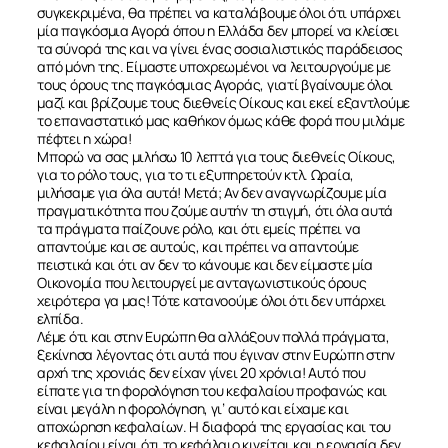
συγκεκριμένα, θα πρέπει να καταλάβουμε όλοι ότι υπάρχει
μία παγκόσμια Αγορά όπου η Ελλάδα δεν μπορεί να κλείσει
τα σύνορά της και να γίνει ένας σοσιαλιστικός παράδεισος
από μόνη της. Είμαστε υποχρεωμένοι να λειτουργούμε με
τους όρους της παγκόσμιας Αγοράς, γιατί βγαίνουμε όλοι
μαζί και βρίζουμε τους διεθνείς Οίκους και εκεί εξαντλούμε
το επαναστατικό μας καθήκον όμως κάθε φορά που μιλάμε
πέφτει η χώρα!
Μπορώ να σας μιλήσω 10 λεπτά για τους διεθνείς Οίκους,
για το ρόλο τους, για το τι εξυπηρετούν κτλ. Ωραία,
μιλήσαμε για όλα αυτά! Μετά; Αν δεν αναγνωρίζουμε μία
πραγματικότητα που ζούμε αυτήν τη στιγμή, ότι όλα αυτά
τα πράγματα παίζουνε ρόλο, και ότι εμείς πρέπει να
απαντούμε και σε αυτούς, και πρέπει να απαντούμε
πειστικά και ότι αν δεν το κάνουμε και δεν είμαστε μία
Οικονομία που λειτουργεί με ανταγωνιστικούς όρους
χειρότερα γα μας! Τότε κατανοούμε όλοι ότι δεν υπάρχει
ελπίδα.
Λέμε ότι και στην Ευρώπη θα αλλάξουν πολλά πράγματα,
ξεκίνησα λέγοντας ότι αυτά που έγιναν στην Ευρώπη στην
αρχή της χρονιάς δεν είχαν γίνει 20 χρόνια! Αυτό που
είπατε για τη φορολόγηση του κεφαλαίου προφανώς και
είναι μεγάλη η φορολόγηση, γι’ αυτό και είχαμε και
αποχώρηση κεφαλαίων. Η διαφορά της εργασίας και του
κεφαλαίου είναι ότι το κεφάλαιο κινείται και η εργασία δεν