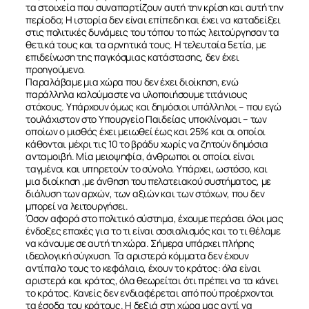
τα στοιχεία που συναπαρτίζουν αυτή την κρίση και αυτή την
περίοδο; Η ιστορία δεν είναι επίπεδη και έχει να καταδείξει
στις πολιτικές δυνάμεις του τόπου το πώς λειτούργησαν τα
θετικά τους και τα αρνητικά τους. Η τελευταία 5ετία, με
επιδείνωση της παγκόσμιας κατάστασης, δεν έχει
προηγούμενο.
Παραλάβαμε μια χώρα που δεν έχει διοίκηση, ενώ
παράλληλα καλούμαστε να υλοποιήσουμε τιτάνιους
στόχους. Υπάρχουν όμως και δημόσιοι υπάλληλοι – που εγώ
τουλάχιστον στο Υπουργείο Παιδείας υποκλίνομαι – των
οποίων ο μισθός έχει μειωθεί έως και 25% και οι οποίοι
κάθονται μέχρι τις 10 το βράδυ χωρίς να ζητούν δημόσια
ανταμοιβή. Μία μειοψηφία, άνθρωποι οι οποίοι είναι
ταγμένοι και υπηρετούν το σύνολο. Υπάρχει, ωστόσο, και
μια διοίκηση ,με άνθηση του πελατειακού συστήματος, με
διάλυση των αρχών, των αξιών και των στόχων, που δεν
μπορεί να λειτουργήσει.
Όσον αφορά στο πολιτικό σύστημα, έχουμε περάσει όλοι μας
ένδοξες εποχές για το τι είναι σοσιαλισμός και το τι θέλαμε
να κάνουμε σε αυτή τη χώρα. Σήμερα υπάρχει πλήρης
ιδεολογική σύγχυση. Τα αριστερά κόμματα δεν έχουν
αντίπαλο τους το κεφάλαιο, έχουν το κράτος: όλα είναι
αριστερά και κράτος, όλα θεωρείται ότι πρέπει να τα κάνει
το κράτος. Κανείς δεν ενδιαφέρεται από πού προέρχονται
τα έσοδα του κράτους. Η δεξιά στη χώρα μας αντί να