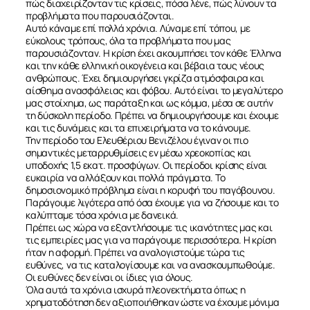
πώς διαχειρίζονταν τις κρίσεις, πόσα λένε, πώς λύνουν τα
προβλήματα που παρουσιάζονται.
Αυτό κάναμε επί πολλά χρόνια. Λύναμε επί τόπου, με
εύκολους τρόπους, όλα τα προβλήματα που μας
παρουσιάζονταν. Η κρίση έχει ακουμπήσει τον κάθε Έλληνα
και την κάθε ελληνική οικογένεια και βέβαια τους νέους
ανθρώπους. Έχει δημιουργήσει γκρίζα ατμόσφαιρα και
αίσθημα ανασφάλειας και φόβου. Αυτό είναι το μεγαλύτερο
μας στοίχημα, ως παράταξη και ως κόμμα, μέσα σε αυτήν
τη δύσκολη περίοδο. Πρέπει να δημιουργήσουμε και έχουμε
και τις δυνάμεις και τα επιχειρήματα να το κάνουμε.
Την περίοδο του Ελευθέριου Βενιζέλου έγιναν οι πιο
σημαντικές μεταρρυθμίσεις εν μέσω χρεοκοπίας και
υποδοχής 1,5 εκατ. προσφύγων. Οι περίοδοι κρίσης είναι
ευκαιρία να αλλάξουν και πολλά πράγματα. Το
δημοσιονομικό πρόβλημα είναι η κορυφή του παγόβουνου.
Παράγουμε λιγότερα από όσα έχουμε για να ζήσουμε και το
καλύπταμε τόσα χρόνια με δανεικά.
Πρέπει ως χώρα να εξαντλήσουμε τις ικανότητες μας και
τις εμπειρίες μας για να παράγουμε περισσότερα. Η κρίση
ήταν η αφορμή. Πρέπει να αναλογιστούμε τώρα τις
ευθύνες, να τις καταλογίσουμε και να ανασκουμπωθούμε.
Οι ευθύνες δεν είναι οι ίδιες για όλους.
Όλα αυτά τα χρόνια ισχυρά πλεονεκτήματα όπως η
χρηματοδότηση δεν αξιοποιήθηκαν ώστε να έχουμε μόνιμα