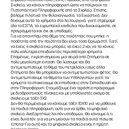
Σχολείο, να κάνουν πληροφορική ώστε να παίρνουν το
Πιστοποιητικό Πληροφορικής από το Σχολείο. Επίσης,
βάλαμε πιλοτικά την Φιλαναγνωσία, τα Εικαστικά. Δεν
δίνουμε αυτά τα χρήματα στα λειτουργικά, γιατί στρέψαμε
όλο το ΕΣΠΑ, τα ευρωπαϊκά κονδύλια που δικαιούμαστε, σε
προγράμματα και όχι σε υποδομές.
Για να απαντήσω στο θέμα της ποιότητας που μπήκε: η
ποσότητα από την ποιότητα δεν είναι τόσο ξεχωριστή. Γιατί
να έχεις 4 σχολεία ενώ μπορείς να έχεις 2 και να τα κάνεις
πολύ καλύτερα επενδύοντας περισσότερα χρήματα.
Επομένως, η κρίση σημαίνει μια σειρά από ζητήματα σε
πολύ μεγαλύτερη ένταση. Θα λύσουμε και θα
αντιμετωπίσουμε το θέμα του πετρελαίου ίσως άλλα
ζητήματα δεν θα μπορέσουν να αντιμετωπιστούν φέτος. Θα
αντιμετωπίσουμε τα θέματα των Υπολογιστών γιατί τα
χρήματα τα στοχεύουμε σε επενδύσεις στην Εκπαίδευση και
στην Πληροφορική. Ετοιμάζουμε ένα τεράστιο πρόγραμμα
με διαδραστικούς πίνακες και με υπολογιστές ακόμα σε
σχολεία με τάξη 3Χ2.
Δεν θα περιμένουμε να κάνουμε τάξη 10Χ10 για να μάθουνε
τα παιδιά πληροφορική, ούτε για να έρθει το ψηφιακό
σχολείο. Ανεξαρτήτως λοιπόν υποδομών, θα κάνουμε ό,τι
είναι δυνατόν, για να μην μείνουν τα παιδιά αυτά πίσω σε
τίποτα! Για αυτό και το ψηφιακό σχολείο είναι η πρώτη