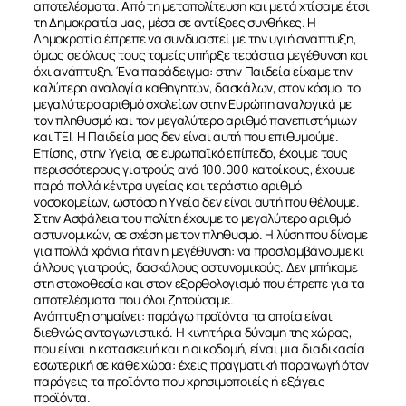
αποτελέσματα. Από τη μεταπολίτευση και μετά χτίσαμε έτσι
τη Δημοκρατία μας, μέσα σε αντίξοες συνθήκες. Η
Δημοκρατία έπρεπε να συνδυαστεί με την υγιή ανάπτυξη,
όμως σε όλους τους τομείς υπήρξε τεράστια μεγέθυνση και
όχι ανάπτυξη. Ένα παράδειγμα: στην Παιδεία είχαμε την
καλύτερη αναλογία καθηγητών, δασκάλων, στον κόσμο, το
μεγαλύτερο αριθμό σχολείων στην Ευρώπη αναλογικά με
τον πληθυσμό και τον μεγαλύτερο αριθμό πανεπιστήμιων
και ΤΕΙ. Η Παιδεία μας δεν είναι αυτή που επιθυμούμε.
Επίσης, στην Υγεία, σε ευρωπαϊκό επίπεδο, έχουμε τους
περισσότερους γιατρούς ανά 100.000 κατοίκους, έχουμε
παρά πολλά κέντρα υγείας και τεράστιο αριθμό
νοσοκομείων, ωστόσο η Υγεία δεν είναι αυτή που θέλουμε.
Στην Ασφάλεια του πολίτη έχουμε το μεγαλύτερο αριθμό
αστυνομικών, σε σχέση με τον πληθυσμό. Η λύση που δίναμε
για πολλά χρόνια ήταν η μεγέθυνση: να προσλαμβάνουμε κι
άλλους γιατρούς, δασκάλους αστυνομικούς. Δεν μπήκαμε
στη στοχοθεσία και στον εξορθολογισμό που έπρεπε για τα
αποτελέσματα που όλοι ζητούσαμε.
Ανάπτυξη σημαίνει: παράγω προϊόντα τα οποία είναι
διεθνώς ανταγωνιστικά. Η κινητήρια δύναμη της χώρας,
που είναι η κατασκευή και η οικοδομή, είναι μια διαδικασία
εσωτερική σε κάθε χώρα: έχεις πραγματική παραγωγή όταν
παράγεις τα προϊόντα που χρησιμοποιείς ή εξάγεις
προϊόντα.