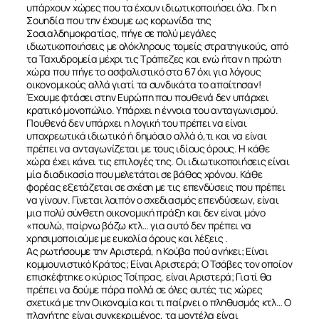
υπάρχουν χώρες που τα έχουν ιδιωτικοποιήσει όλα. Πχ η
Σουηδία που την έχουμε ως κορωνίδα της
Σοσιαλδημοκρατίας, πήγε σε πολύ μεγάλες
ιδιωτικοποιήσεις με ολόκληρους τομείς στρατηγικούς, από
τα Ταχυδρομεία μέχρι τις Τράπεζες και ενώ ήταν η πρώτη
χώρα που πήγε το ασφαλιστικό στα 67 όχι για λόγους
οικονομικούς αλλά γιατί τα συνδικάτα το απαίτησαν!
Έχουμε φτάσει στην Ευρώπη που πουθενά δεν υπάρχει
κρατικό μονοπώλιο. Υπάρχει η έννοια του ανταγωνισμού.
Πουθενά δεν υπάρχει η λογική του πρέπει να είναι
υποχρεωτικά ιδιωτικό ή δημόσιο αλλά ό,τι και να είναι
πρέπει να ανταγωνίζεται με τους ιδίους όρους. Η κάθε
χώρα έχει κάνει τις επιλογές της. Οι ιδιωτικοποιήσεις είναι
μία διαδικασία που μελετάται σε βάθος χρόνου. Κάθε
φορέας εξετάζεται σε σχέση με τις επενδύσεις που πρέπει
να γίνουν. Γίνεται λοιπόν ο σχεδιασμός επενδύσεων, είναι
μια πολύ σύνθετη οικονομική πράξη και δεν είναι μόνο
«πουλώ, παίρνω βάζω κτλ… για αυτό δεν πρέπει να
χρησιμοποιούμε με ευκολία όρους και λέξεις .
Ας ρωτήσουμε την Αριστερά, η Κούβα πού ανήκει; Είναι
κομμουνιστικό Κράτος; Είναι Αριστερά; Ο Τσάβες τον οποίον
επισκέφτηκε ο κύριος Τσίπρας, είναι Αριστερά; Γιατί θα
πρέπει να δούμε πάρα πολλά σε όλες αυτές τις χώρες
σχετικά με την Οικονομία και τι παίρνει ο πληθυσμός κτλ… Ο
πλανήτης είναι συγκεκριμένος, τα μοντέλα είναι