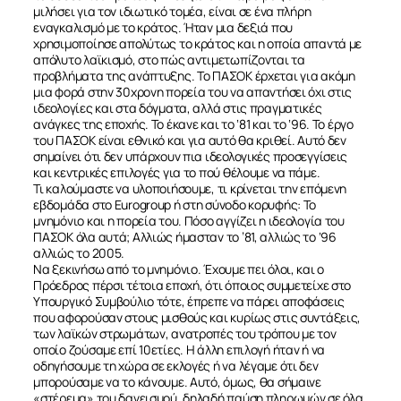
μιλήσει για τον ιδιωτικό τομέα, είναι σε ένα πλήρη
εναγκαλισμό με το κράτος. Ήταν μια δεξιά που
χρησιμοποίησε απολύτως το κράτος και η οποία απαντά με
απόλυτο λαϊκισμό, στο πώς αντιμετωπίζονται τα
προβλήματα της ανάπτυξης. Το ΠΑΣΟΚ έρχεται για ακόμη
μια φορά στην 30χρονη πορεία του να απαντήσει όχι στις
ιδεολογίες και στα δόγματα, αλλά στις πραγματικές
ανάγκες της εποχής. Το έκανε και το ‘81 και το ‘96. Το έργο
του ΠΑΣΟΚ είναι εθνικό και για αυτό θα κριθεί. Αυτό δεν
σημαίνει ότι δεν υπάρχουν πια ιδεολογικές προσεγγίσεις
και κεντρικές επιλογές για το πού θέλουμε να πάμε.
Τι καλούμαστε να υλοποιήσουμε, τι κρίνεται την επόμενη
εβδομάδα στο Eurogroup ή στη σύνοδο κορυφής: Το
μνημόνιο και η πορεία του. Πόσο αγγίζει η ιδεολογία του
ΠΑΣΟΚ όλα αυτά; Αλλιώς ήμασταν το ’81, αλλιώς το ‘96
αλλιώς το 2005.
Να ξεκινήσω από το μνημόνιο. Έχουμε πει όλοι, και ο
Πρόεδρος πέρσι τέτοια εποχή, ότι όποιος συμμετείχε στο
Υπουργικό Συμβούλιο τότε, έπρεπε να πάρει αποφάσεις
που αφορούσαν στους μισθούς και κυρίως στις συντάξεις,
των λαϊκών στρωμάτων, ανατροπές του τρόπου με τον
οποίο ζούσαμε επί 10ετίες. Η άλλη επιλογή ήταν ή να
οδηγήσουμε τη χώρα σε εκλογές ή να λέγαμε ότι δεν
μπορούσαμε να το κάνουμε. Αυτό, όμως, θα σήμαινε
«στέρεμα» του δανεισμού, δηλαδή παύση πληρωμών σε όλα