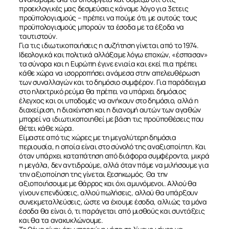
προεκλογικές μας δεσμεύσεις κάναμε λόγο για 3ετεις
προϋπολογισμούς – πρέπει να πούμε ότι με αυτούς τους
προϋπολογισμούς μπορούν τα έσοδα με τα έξοδα να
ταυτιστούν.
Για τις ιδιωτικοποιήσεις η συζήτηση γίνεται από το 1974.
Ιδεολογικά και πολιτικά αλλάξαμε λόγω εποχών, «έσπασαν»
τα σύνορα και η Ευρώπη έγινε ενιαία και εκεί πια πρέπει
κάθε χώρα να ισορροπήσει ανάμεσα στην απελευθέρωση
των συναλλαγών και το δημόσιο συμφέρον. Για παράδειγμα
στο ηλεκτρικό ρεύμα θα πρέπει να υπάρχει δημόσιος
έλεγχος και οι υποδομές να ανήκουν στο δημόσιο, αλλά η
διαχείριση, η διακίνηση και η διανομή αυτών των αγαθών
μπορεί να ιδιωτικοποιηθεί με βάση τις προϋποθέσεις που
θέτει κάθε χώρα.
Είμαστε από τις χώρες με τη μεγαλύτερη δημόσια
περιουσία, η οποία είναι στο σύνολό της αναξιοποίητη. Και
όταν υπάρχει καταπάτηση από διάφορα συμφέροντα, μικρά
η μεγάλα, δεν αντιδρούμε, αλλά όταν πάμε να μιλήσουμε για
την αξιοποίηση της γίνεται ξεσηκωμός. Θα την
αξιοποιήσουμε με θάρρος και όχι αμυνόμενοι. Αλλού θα
γίνουν επενδύσεις, αλλού πωλήσεις, αλλού θα υπάρξουν
συνεκμεταλλεύσεις, ώστε να έχουμε έσοδα, αλλιώς τα μόνα
έσοδα θα είναι ό, τι παράγεται από μισθούς και συντάξεις
και θα τα ανακυκλώνουμε.