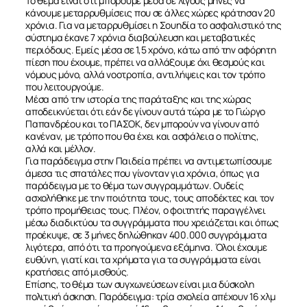
Το θέμα είναι ότι μπορούμε μέσα σε λίγους μήνες να
κάνουμε μεταρρυθμίσεις που σε άλλες χώρες κράτησαν 20
χρόνια. Για να μεταρρυθμίσει η Σουηδία το ασφαλιστικό της
σύστημα έκανε 7 χρόνια διαβούλευση και μεταβατικές
περιόδους. Εμείς μέσα σε 1,5 χρόνο, κάτω από την αφόρητη
πίεση που έχουμε, πρέπει να αλλάξουμε όχι θεσμούς και
νόμους μόνο, αλλά νοοτροπία, αντιλήψεις και τον τρόπο
που λειτουργούμε.
Μέσα από την ιστορία της παράταξης και της χώρας
αποδεικνύεται ότι εάν δε γίνουν αυτά τώρα με το Γιώργο
Παπανδρέου και το ΠΑΣΟΚ, δεν μπορούν να γίνουν από
κανέναν, με τρόπο που θα έχει και ασφάλεια ο πολίτης,
αλλά και μέλλον.
Για παράδειγμα στην Παιδεία πρέπει να αντιμετωπίσουμε
άμεσα τις σπατάλες που γίνονταν για χρόνια, όπως για
παράδειγμα με το θέμα των συγγραμμάτων. Ουδείς
ασχολήθηκε με την ποιότητα τους, τους αποδέκτες και τον
τρόπο προμήθειας τους. Πλέον, ο φοιτητής παραγγέλνει
μέσω διαδικτύου τα συγγράμματα που χρειάζεται και όπως
προέκυψε, σε 3 μήνες δηλώθηκαν 400.000 συγγράμματα
λιγότερα, από ότι τα προηγούμενα εξάμηνα. Όλοι έχουμε
ευθύνη, γιατί και τα χρήματα για τα συγγράμματα είναι
κρατήσεις από μισθούς.
Επίσης, το θέμα των συγχωνεύσεων είναι μια δύσκολη
πολιτική άσκηση. Παράδειγμα: τρία σχολεία απέχουν 16 χλμ