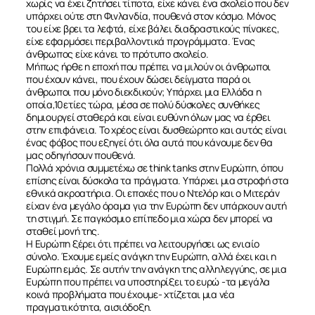
χωρίς να έχει ζητήσει τίποτα, είχε κάνει ένα σχολείο που δεν
υπάρχει ούτε στη Φινλανδία, πουθενά στον κόσμο. Μόνος
του είχε βρει τα λεφτά, είχε βάλει διαδραστικούς πίνακες,
είχε εφαρμόσει περιβαλλοντικά προγράμματα. Ένας
άνθρωπος είχε κάνει το πρότυπο σχολείο.
Μήπως ήρθε η εποχή που πρέπει να μιλούν οι άνθρωποι
που έχουν κάνει, που έχουν δώσει δείγματα παρά οι
άνθρωποι που μόνο διεκδικούν; Υπάρχει μια Ελλάδα η
οποία,10ετίες τώρα, μέσα σε πολύ δύσκολες συνθήκες
δημιουργεί σταθερά και είναι ευθύνη όλων μας να έρθει
στην επιφάνεια. Το χρέος είναι δυσθεώρητο και αυτός είναι
ένας φόβος που εξηγεί ότι όλα αυτά που κάνουμε δεν θα
μας οδηγήσουν πουθενά.
Πολλά χρόνια συμμετέχω σε think tanks στην Ευρώπη, όπου
επίσης είναι δύσκολα τα πράγματα. Υπάρχει μια στροφή στα
εθνικά ακροατήρια. Οι εποχές που ο Ντελόρ και ο Μιτεράν
είχαν ένα μεγάλο όραμα για την Ευρώπη δεν υπάρχουν αυτή
τη στιγμή. Σε παγκόσμιο επίπεδο μια χώρα δεν μπορεί να
σταθεί μονή της.
Η Ευρώπη ξέρει ότι πρέπει να λειτουργήσει ως ενιαίο
σύνολο. Έχουμε εμείς ανάγκη την Ευρώπη, αλλά έχει και η
Ευρώπη εμάς. Σε αυτήν την ανάγκη της αλληλεγγύης, σε μια
Ευρώπη που πρέπει να υποστηρίξει το ευρώ -τα μεγάλα
κοινά προβλήματα που έχουμε- χτίζεται μια νέα
πραγματικότητα, αισιόδοξη.