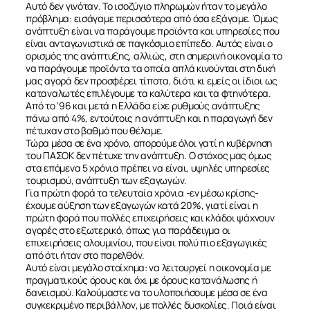
Αυτό δεν γινόταν. Το ισοζύγιο πληρωμών ήταν το μεγάλο
πρόβλημα: εισάγαμε περισσότερα από όσα εξάγαμε. Όμως
ανάπτυξη είναι να παράγουμε προϊόντα και υπηρεσίες που
είναι ανταγωνιστικά σε παγκόσμιο επίπεδο. Αυτός είναι ο
ορισμός της ανάπτυξης, αλλιώς, στη σημερινή οικονομία το
να παράγουμε προϊόντα τα οποία απλά κινούνται στη δική
μας αγορά δεν προσφέρει τίποτα, διότι κι εμείς οι ίδιοι ως
καταναλωτές επιλέγουμε τα καλύτερα και τα φτηνότερα.
Από το ‘96 και μετά η Ελλάδα είχε ρυθμούς ανάπτυξης
πάνω από 4%, εντούτοις η ανάπτυξη και η παραγωγή δεν
πέτυχαν στο βαθμό που θέλαμε.
Τώρα μέσα σε ένα χρόνο, απορούμε όλοι γατί η κυβέρνηση
του ΠΑΣΟΚ δεν πέτυχε την ανάπτυξη. Ο στόχος μας όμως
στα επόμενα 5 χρόνια πρέπει να είναι, υψηλές υπηρεσίες
τουρισμού, ανάπτυξη των εξαγωγών.
Για πρώτη φορά τα τελευταία χρόνια -εν μέσω κρίσης-
έχουμε αύξηση των εξαγωγών κατά 20%, γιατί είναι η
πρώτη φορά που πολλές επιχειρήσεις και κλάδοι ψάχνουν
αγορές στο εξωτερικό, όπως για παράδειγμα οι
επιχειρήσεις αλουμινίου, που είναι πολύ πιο εξαγωγικές
από ότι ήταν στο παρελθόν.
Αυτό είναι μεγάλο στοίχημα: να λειτουργεί η οικονομία με
πραγματικούς όρους και όχι με όρους κατανάλωσης ή
δανεισμού. Καλούμαστε να το υλοποιήσουμε μέσα σε ένα
συγκεκριμένο περιβάλλον, με πολλές δυσκολίες. Ποιά είναι