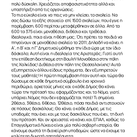
πολύ δύσκολη. Χρειάζεται αποφασιστικότητα αλλά και
υποστήριξη από τις οργανώσεις.
ΕΠΙΚΟΙΝΩΝΙΑ
Το πιο εύκολο είναι να πεις να μην κλείσει το σχολείο. Να
σας δώσω το εξής στοιχείο: επί 1500 σχολείων, που έγινε η
παρέμβαση, 600 περίπου μεταφέρθηκαν σε άλλα. Από τα
600 τα 375 είναι μονοθέσια, διθέσια και τριθέσια.
Ιδεολογικά, ποια είναι η θέση μας; Ότι πρέπει τα παιδιά να
πηγαίνουν σε μονοθέσιο σχολείο το 2011; Δηλαδή να κάνει η
Α’, η Β’ και η Γ’ Δημοτικού μάθημα την ίδια ώρα με τον ίδιο
δάσκαλο; Αυτή είναι η ιδεολογία της Αριστεράς; Γιατί αυτή
την επίθεση δεχτήκαμε στη Βουλή! Μονοθέσιο στην πόλη
της Χαλκίδας! Διθέσιο στην πόλη της Θεσσαλονίκης! Αυτά
εξυπηρετούν άλλου είδους πράγματα, δεν εξυπηρετούν
τους μαθητές! Η πρώτη παρέμβαση ήταν αυτή και τώρα θα
δώσουμε σε κάθε δημοτικό σύμβουλο ένα χρονικό
περιθώριο, αρκετούς μήνες και ο κάθε Δήμος θα κάνει
τώρα την πρότασή του, εφαρμόζοντας και το Νόμο, γιατί
υπάρχει Νόμος που δεν εφαρμόζεται ποτέ! Τι σημαίνει
2θέσιο, 3θέσιο, 6θέσιο, 12θέσιο, πόσα παιδιά αντιστοιχούν
σε πόσους δασκάλους; Θα κάνει ο κάθε Δήμος, με τις
υποδομές που έχει και με τους δασκάλους που έχει, τη δική
του πρόταση. Και αν χρειαστεί να κάνει και ΕΠΑΛ, καθώς το
Επαγγελματικό Λύκειο είναι μία πολύ σοβαρή ιστορία, θα
κάνουμε σωστά τη διαχείριση υποδομών, ώστε να έχουμε τα
καλύτερα δυνατά αποτελέσματα.