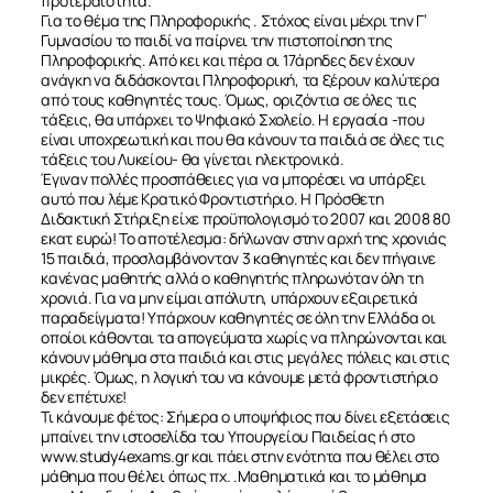
προτεραιότητα.
Για το θέμα της Πληροφορικής . Στόχος είναι μέχρι την Γ’
Γυμνασίου το παιδί να παίρνει την πιστοποίηση της
Πληροφορικής. Από κει και πέρα οι 17άρηδες δεν έχουν
ανάγκη να διδάσκονται Πληροφορική, τα ξέρουν καλύτερα
από τους καθηγητές τους. Όμως, οριζόντια σε όλες τις
τάξεις, θα υπάρχει το Ψηφιακό Σχολείο. Η εργασία -που
είναι υποχρεωτική και που θα κάνουν τα παιδιά σε όλες τις
τάξεις του Λυκείου- θα γίνεται ηλεκτρονικά.
Έγιναν πολλές προσπάθειες για να μπορέσει να υπάρξει
αυτό που λέμε Κρατικό Φροντιστήριο. Η Πρόσθετη
Διδακτική Στήριξη είχε προϋπολογισμό το 2007 και 2008 80
εκατ ευρώ! Το αποτέλεσμα: δήλωναν στην αρχή της χρονιάς
15 παιδιά, προσλαμβάνονταν 3 καθηγητές και δεν πήγαινε
κανένας μαθητής αλλά ο καθηγητής πληρωνόταν όλη τη
χρονιά. Για να μην είμαι απόλυτη, υπάρχουν εξαιρετικά
παραδείγματα! Υπάρχουν καθηγητές σε όλη την Ελλάδα οι
οποίοι κάθονται τα απογεύματα χωρίς να πληρώνονται και
κάνουν μάθημα στα παιδιά και στις μεγάλες πόλεις και στις
μικρές. Όμως, η λογική του να κάνουμε μετά φροντιστήριο
δεν επέτυχε!
Τι κάνουμε φέτος: Σήμερα ο υποψήφιος που δίνει εξετάσεις
μπαίνει την ιστοσελίδα του Υπουργείου Παιδείας ή στο
www.study4exams.gr και πάει στην ενότητα που θέλει στo
μάθημα που θέλει όπως πχ. .Μαθηματικά και το μάθημα