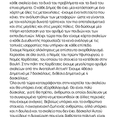
κάθε σχολείο έχει τα δικά του προβλήματα και τα δικά του
επιχειρήματα. Ο κάθε Δήμος θα έχει μία κατάσταση με ένα
χάρτη με όλες τις μετακινήσεις -έχουμε ένα Ινστιτούτο που
κάνει την ανάλυση όλων των μεταφορών- ώστε να γίνονται
με τον καλύτερο δυνατό τρόπο και τον πιο αποτελεσματικό
και στις μεγάλες και στις μικρές πόλεις. Θα δώσουμε μία
πλήρη κατάσταση για τον αριθμό των παιδιών και των
εκπαιδευτικών. Μέχρι τώρα που δεν είχαμε κάρτα σχολείων
ο κάθε Διευθυντής παρουσίαζε τα κενά ανάλογα με τις
τοπικές ισορροπίες που υπήρχαν σε κάθε επίπεδο.
Έχουμε Νομούς ολόκληρους με απίστευτο ανορθολογισμό.
Κερασάκι σε όλα αυτά, ο Νομός του πρώην Υφυπουργού, ο
Νομός Καρδίτσας, του οποίου τα στοιχεία τα κατέθεσα στην
Βουλή. Στην πόλη της Καρδίτσας έχουμε μεγαλύτερο αριθμό
σχολείων από την Ανατολική Αττική! Έχουμε 4θέσιο
Δημοτικό με 7 δασκάλους, διθέσιο Δημοτικό με 4
δασκάλους.
Όλα αυτά τώρα καταγράφονται στην καρτέλα του σχολείου
και θα υπάρχει ένας εξορθολογισμό. Θα είναι πολύ
δύσκολος, γιατί θα πρέπει, άνθρωποι οι οποίοι δούλευαν με
ΣΧΕΤΙΚΑ
το συγκεκριμένο τρόπο να μετακινηθούν σε άλλες περιοχές
που έχουμε ανάγκες. Βεβαίως υπάρχει και το ανθρώπινο
στοιχείο, η οικογενειακή ζωή ενός ανθρώπου, αλλά υπάρχει
και η δουλειά και το σχολείο που δεν έχει δάσκαλο! Αυτού
ΝΕΑ
του είδους η διαχείριση που είναι βαθύτατα πολιτική, είναι