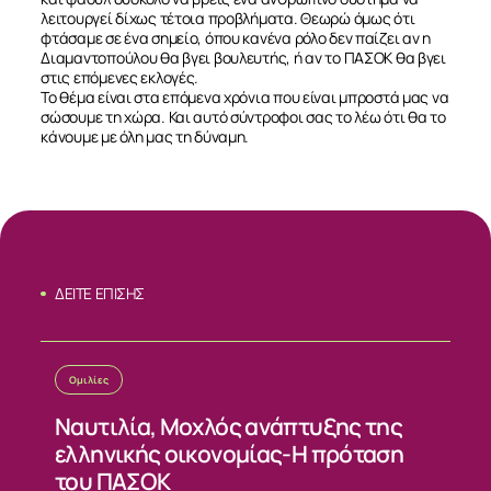
λειτουργεί δίχως τέτοια προβλήματα. Θεωρώ όμως ότι
φτάσαμε σε ένα σημείο, όπου κανένα ρόλο δεν παίζει αν η
Διαμαντοπούλου θα βγει βουλευτής, ή αν το ΠΑΣΟΚ θα βγει
στις επόμενες εκλογές.
Το θέμα είναι στα επόμενα χρόνια που είναι μπροστά μας να
σώσουμε τη χώρα. Και αυτό σύντροφοι σας το λέω ότι θα το
κάνουμε με όλη μας τη δύναμη.
ΔΕΙΤΕ ΕΠΙΣΗΣ
Ομιλίες
Ναυτιλία, Μοχλός ανάπτυξης της
ελληνικής οικονομίας-Η πρόταση
του ΠΑΣΟΚ