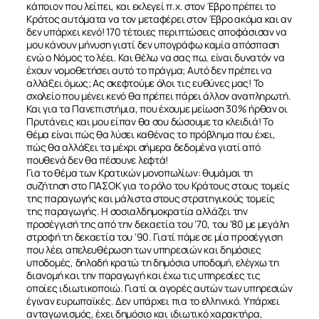
κάποιον που λείπει, και εκλεγεί π.χ. στον Έβρο πρέπει το
Κράτος αυτόματα να τον μεταφέρει στον Έβρο ακόμα και αν
δεν υπάρχει κενό! 170 τέτοιες περιπτώσεις αποφάσισαν να
μου κάνουν μήνυση γιατί δεν υπογράφω καμία απόσπαση
ενώ ο Νόμος το λέει. Και θέλω να σας πω, είναι δυνατόν να
έχουν νομοθετήσει αυτό το πράγμα; Αυτό δεν πρέπει να
αλλάξει όμως; Ας σκεφτούμε όλοι τις ευθύνες μας! Το
σχολείο που μένει κενό θα πρέπει πάρει άλλον αναπληρωτή.
Και για τα Πανεπιστήμια, που έχουμε μείωση 30% ήρθαν οι
Πρυτάνεις και μου είπαν θα σου δώσουμε τα κλειδιά! Το
θέμα είναι πώς θα λύσει καθένας το πρόβλημα που έχει,
πώς θα αλλάξει τα μέχρι σήμερα δεδομένα γιατί από
πουθενά δεν θα πέσουνε λεφτά!
Για το θέμα των Κρατικών μονοπωλίων: θυμάμαι τη
συζήτηση στο ΠΑΣΟΚ για το ρόλο του Κράτους στους τομείς
της παραγωγής και μάλιστα στους στρατηγικούς τομείς
της παραγωγής. Η σοσιαλδημοκρατία αλλάζει την
προσέγγισή της από την δεκαετία του ‘70, του ‘80 με μεγάλη
στροφή τη δεκαετία του ‘90. Γιατί πάμε σε μία προσέγγιση
που λέει απελευθέρωση των υπηρεσιών και δημόσιες
υποδομές, δηλαδή κρατώ τη δημόσια υποδομή, ελέγχω τη
διανομή και την παραγωγή και έχω τις υπηρεσίες τις
οποίες ιδιωτικοποιώ. Γιατί οι αγορές αυτών των υπηρεσιών
έγιναν ευρωπαϊκές. Δεν υπάρχει πια το ελληνικό. Υπάρχει
ανταγωνισμός, έχει δημόσιο και ιδιωτικό χαρακτήρα,