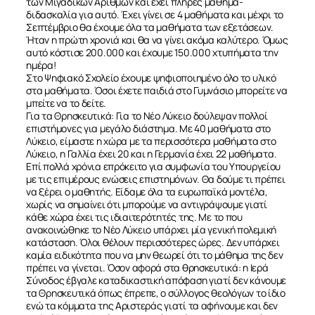
των Μιγαδικών Αριθμών και έχει πλήρες μάθημα-
διδασκαλία για αυτό. Έχει γίνει σε 4 μαθήματα και μέχρι το
Σεπτέμβριο θα έχουμε όλα τα μαθήματα των εξετάσεων.
Ήταν η πρώτη χρονιά και θα να γίνει ακόμα καλύτερο. Όμως
αυτό κόστισε 200.000 και έχουμε 150.000 χτυπήματα την
ημέρα!
Στο Ψηφιακό Σχολείο έχουμε ψηφιοποιημένο όλο το υλικό
στα μαθήματα. Όσοι έχετε παιδιά στο Γυμνάσιο μπορείτε να
μπείτε να το δείτε.
Για τα Θρησκευτικά: Για το Νέο Λύκειο δούλεψαν πολλοί
επιστήμονες για μεγάλο διάστημα. Με 40 μαθήματα στο
Λύκειο, είμαστε η χώρα με τα περισσότερα μαθήματα στο
Λύκειο, η Γαλλία έχει 20 και η Γερμανία έχει 22 μαθήματα.
Επί πολλά χρόνια επρόκειτο για συμφωνία του Υπουργείου
με τις επιμέρους ενώσεις επιστημόνων. Θα δούμε τι πρέπει
να ξέρει ο μαθητής. Είδαμε όλα τα ευρωπαϊκά μοντέλα,
χωρίς να σημαίνει ότι μπορούμε να αντιγράψουμε γιατί
κάθε χώρα έχει τις ιδιαιτερότητές της. Με το που
ανακοινώθηκε το Νέο Λύκειο υπάρχει μία γενική πολεμική
κατάσταση. Όλοι θέλουν περισσότερες ώρες. Δεν υπάρχει
καμία ειδικότητα που να μην θεωρεί ότι το μάθημα της δεν
πρέπει να γίνεται. Όσον αφορά στα θρησκευτικά: η Ιερά
Σύνοδος έβγαλε καταδικαστική απόφαση γιατί δεν κάνουμε
τα Θρησκευτικά όπως έπρεπε, ο σύλλογος θεολόγων το ίδιο
ενώ τα κόμματα της Αριστεράς γιατί τα αφήνουμε και δεν