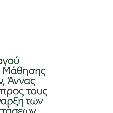
ργού
ου Μάθησης
, Άννας
 προς τους
έναρξη των
ετάσεων