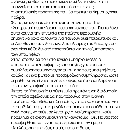
ανάγκες, καθώς κριτήριο πλέον οφείλει να είναι και η
επαγγελματική αποκατάσταση μέσα στις νέες
αναπτυξιακές προοπτικές που θα πρέπει να δημιουργήσει
η χώρα.
Φέτος, εισάγουμε μία αυτονόητη καινοτομία. Την
ηλεκτρονική συμπλήρωση του μηχανογραφικού. Για το λόγο
αυτό και για την επιτυχία της πρώτης εφαρμογής,
σημαντικό ρόλο καλούνται να παίξουν οι εκπαιδευτικοί και
οι Διευθυντές των Λυκείων. Από πλευράς του Υπουργείου
έχει γίνει κάθε δυνατή προσπάθεια για την εξυπηρέτηση
των υποψηφίων.
Στην ιστοσελίδα του Υπουργείου υπάρχουν όλες οι
απαραίτητες πληροφορίες και οδηγίες για τη σωστή
συμπλήρωση του μηχανογραφικού από τους υποψηφίους,
καθώς και ένα βίντεο με προσομοίωση συμπλήρωσης, ώστε
οι μαθητές να είναι απολύτως σίγουροι ότι συμπληρώνουν
το μηχανογραφικό με το σωστό τρόπο.
Φέτος, το Υπουργείο υιοθετεί μία πρωτόγνωρη διαδικασία
την οποία οφείλουμε ως πρωτοβουλία στον Ιωάννη
Πανάρετο. Θα ήθελα και δημοσίως να τον ευχαριστήσω για
τη συμβολή του, για τη μεγάλη και άοκνη προσπάθεια του να
σχεδιαστεί, να τεθεί σε λειτουργία, να ξεπεραστεί κάθε
πρόβλημα σε σχέση με αυτή την καινοτομία. Ο κ. Πανάρετος
προσφέρθηκε και είναι παρών μέχρι και την ημέρα
ολοκλήρωσης της νέας αυτής προσπάθειας.