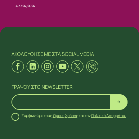
APR 26, 2026
ΑΚΟΛΟΥΘΗΣΕ ΜΕ
ΣΤΑ SOCIAL MEDIA
ΓΡΑΨΟΥ
ΣΤΟ NEWSLETTER
Συμφωνώ με τους
Όρους Χρήσης
και την
Πολιτική Απορρήτου
.
ΑΚΟΛΟΥΘΗΣΕ ΜΕ
ΣΤΑ SOCIAL MEDIA