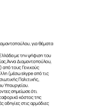
ιαμαντοπούλου, για θέματα
Ελλάδα με την ψήφιση του
λίας,Άννα Διαμαντοπούλου,
) από τους Γενικούς
άλλη (μέσω skype από τις
σιωτικής Πολιτικής,
ου Υπουργείου.
οντες σημείωσε ότι
εταφορικό κόστος της
ές οδηγίες στις αρμόδιες