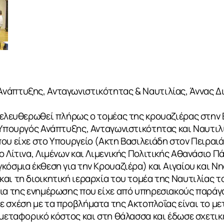
νάπτυξης, Ανταγωνιστικότητας & Ναυτιλίας, Άννας Δ
πελευθερωθεί πλήρως ο τομέας της κρουαζιέρας στην 
η Υπουργός Ανάπτυξης, Ανταγωνιστικότητας και Ναυτι
ου είχε στο Υπουργείο (Ακτη Βασιλειάδη στον Πειραιά
ο Λίτινα, Λιμένων και Λιμενικής Πολιτικής Αθανάσιο Π
κόσμια έκθεση για την Κρουαζιέρα) και Αιγαίου και Νη
αι τη διοικητική ιεραρχία του τομέα της Ναυτιλίας τ
εια της ενημέρωσης που είχε από υπηρεσιακούς παράγ
ε σχέση με τα προβλήματα της Ακτοπλοΐας είναι το μ
 μεταφορικό κόστος και στη θάλασσα και έδωσε σχετικ