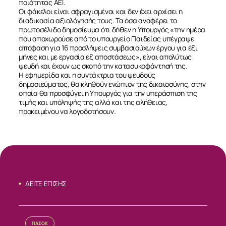
ποιότητας ΑΕΙ.
Οι φάκελοι είναι σφραγισμένοι και δεν έχει αρχίσει η
διαδικασία αξιολόγησής τους. Τα όσα αναφέρει το
πρωτοσέλιδο δημοσίευμα ότι δήθεν η Υπουργός «την ημέρα
που αποχωρούσε από το υπουργείο Παιδείας υπέγραψε
απόφαση για 16 προσλήψεις συμβασιούχων έργου για έξι
μήνες και με εργασία εξ αποστάσεως», είναι απολύτως
ψευδή και έχουν ως σκοπό την κατασυκοφάντησή της.
Η εφημερίδα και η συντάκτρια του ψευδούς
δημοσιεύματος, θα κληθούν ενώπιον της δικαιοσύνης, στην
οποία θα προσφύγει η Υπουργός για την υπεράσπιση της
τιμής και υπόληψής της αλλά και της αλήθειας,
προκειμένου να λογοδοτήσουν.
ΔΕΙΤΕ ΕΠΙΣΗΣ
ΣΧΕΤΙΚΑ
ΠΑΣΟΚ