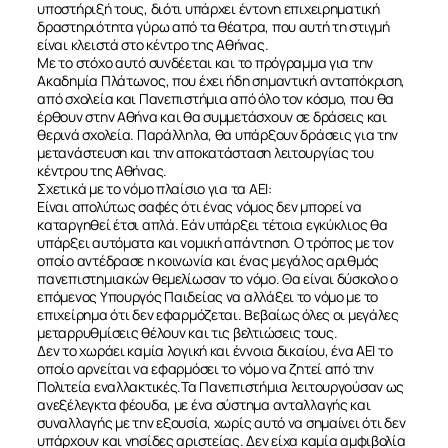
υποστήριξή τους, διότι υπάρχει έντονη επιχειρηματική
δραστηριότητα γύρω από τα θέατρα, που αυτή τη στιγμή
είναι κλειστά στο κέντρο της Αθήνας.
Με το στόχο αυτό συνδέεται και το πρόγραμμα για την
Ακαδημία Πλάτωνος, που έχει ήδη σημαντική ανταπόκριση,
από σχολεία και Πανεπιστήμια από όλο τον κόσμο, που θα
έρθουν στην Αθήνα και θα συμμετάσχουν σε δράσεις και
θερινά σχολεία. Παράλληλα, θα υπάρξουν δράσεις για την
μετανάστευση και την αποκατάσταση λειτουργίας του
κέντρου της Αθήνας.
Σχετικά με το νόμο πλαίσιο για τα ΑΕΙ:
Είναι απολύτως σαφές ότι ένας νόμος δεν μπορεί να
καταργηθεί έτσι απλά. Εάν υπάρξει τέτοια εγκύκλιος θα
υπάρξει αυτόματα και νομική απάντηση. Ο τρόπος με τον
οποίο αντέδρασε η κοινωνία και ένας μεγάλος αριθμός
πανεπιστημιακών θεμελίωσαν το νόμο. Θα είναι δύσκολο ο
επόμενος Υπουργός Παιδείας να αλλάξει το νόμο με το
επιχείρημα ότι δεν εφαρμόζεται. Βεβαίως όλες οι μεγάλες
μεταρρυθμίσεις θέλουν και τις βελτιώσεις τους.
Δεν το χωράει καμία λογική και έννοια δικαίου, ένα ΑΕΙ το
οποίο αρνείται να εφαρμόσει το νόμο να ζητεί από την
Πολιτεία εναλλακτικές.Τα Πανεπιστήμια λειτουργούσαν ως
ανεξέλεγκτα φέουδα, με ένα σύστημα ανταλλαγής και
συναλλαγής με την εξουσία, χωρίς αυτό να σημαίνει ότι δεν
υπάρχουν και νησίδες αριστείας. Δεν είχα καμία αμφιβολία