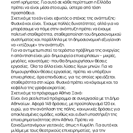
κοπή χρήματος. Για αυτό σε κάθε περίπτωση η Ελλάδα
πρέπει να είναι μέσα στο ευρώ, ύστερα από τόση
προσπάθεια.
Σχετικά με το εάν είναι εφικτός ο στόχος της ανάπτυξης:
Φυσικά και είναι. Έχουμε πολλές δυνατότητες, αλλά για να
μπορέσουμε να πάμε στην ανάπτυξη πρέπει να έχουμε
πολιτική σταθερότητα, σταθεροποίηση του δημοσιονομικού
συστήματος και παράλληλα με τη δημοσιονομική εξυγίανση
να «χτίζουμε» την ανάπτυξη.
Για να αντιμετωπιστεί το τεράστιο πρόβλημα της ανεργίας
ΣΧΕΤΙΚΑ
η απάντηση είναι μία: δημιουργία επιχειρήσεων – μικρές,
μεγάλες, καινοτόμες- που θα δημιουργήσουν θέσεις
εργασίες. Όλα τα άλλα είναι λύσεις λίγων μηνών. Για να
δημιουργηθούν θέσεις εργασίας, πρέπει να υπάρξουν
ΝΕΑ
επιχειρήσεις, άρα επενδύσεις, για τις οποίες χρειάζεται
σταθερότητα στη χώρα. Φυσικά πρέπει να κόψουμε και τα
κεφάλια της γραφειοκρατίας.
ΕΠΙΚΟΙΝΩΝΙΑ
Σχετικά με το πρόγραμμα Αθήνα Ξανά:
Είναι ένα ρεαλιστικό πρόγραμμα σε συνεργασία με τη Δήμο
Αθηναίων. Αφορά 149 δράσεις, με προϋπολογισμό 120 εκ.
ευρώ, για την ανάπλαση της πόλης, κοινωνικές δράσεις για
αποκλεισμένες ομάδες, καθώς και ειδική υποστήριξη της
επιχειρηματικότητας στην Αθήνα. Πρέπει να
ξαναζωντανέψουν γειτονιές, όπως η Κυψέλη. Για αυτό και
μιλάμε με τους θεατρικούς επιχειρηματίες, για την