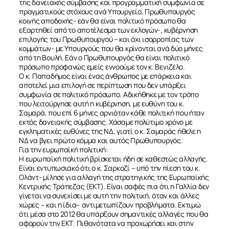
της δανειακής σύμβασης και προγραμματική συμφωνία σε
πραγματικούς στόχους ανά Υπουργείο, Πρωθυπουργός
κοινής αποδοχής- εάν θα είναι πολιτικό πρόσωπο θα
εξαρτηθεί από το αποτέλεσμα των εκλογών-, κυβέρνηση
επιλογής του Πρωθυπουργού – και όχι ισορροπίας των
κομμάτων- με Υπουργούς που θα κρίνονται ανά δύο μήνες
από τη Βουλή. Εάν ο Πρωθυπουργός θα είναι πολιτικό
πρόσωπο προφανώς εμείς εννοούμε τον κ. Βενιζέλο.
Ο κ. Παπαδήμος είναι ένας άνθρωπος με επάρκεια και
αποτελεί μια επιλογή σε περίπτωση που δεν υπάρξει
συμφωνία σε πολιτικό πρόσωπο. Αδικήθηκε με τον τρόπο
που λειτούργησε αυτή η κυβέρνηση, με ευθύνη του κ.
Σαμαρά, που επί 6 μήνες αρνιόταν κάθε πολιτική που ήταν
εκτός δανειακής σύμβασης. Χάσαμε πολύτιμο χρόνο με
εγκληματικές ευθύνες της ΝΔ, γιατί ο κ. Σαμαράς ήθελε η
ΝΔ να βγει πρώτο κόμμα και αυτός Πρωθυπουργός.
Για την ευρωπαϊκή πολιτική:
Η ευρωπαϊκή πολιτική βρίσκεται ήδη σε καθεστώς αλλαγής.
Είναι εντυπωσιακό ότι ο κ. Σαρκοζί – υπό την πίεση του κ.
Ολάντ- μίλησε για αλλαγή της στρατηγικής της Ευρωπαϊκής
Κεντρικής Τράπεζας (ΕΚΤ). Είναι σαφές πια ότι η Γαλλία δεν
γίνεται να συνεχίσει με αυτή την πολιτική, όταν και άλλες
χώρες – και η ίδια– αντιμετωπίζουν προβλήματα. Εκτιμώ
ότι μέσα στο 2012 θα υπάρξουν σημαντικές αλλαγές που θα
αφορούν την ΕΚΤ. Πιθανότατα να προχωρήσει και στην