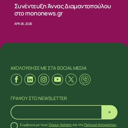
Συνέντευξη Άννας Διαμαντοπούλου
στο mononews.gr
APR 26, 2026
ΑΚΟΛΟΥΘΗΣΕ ΜΕ
ΣΤΑ SOCIAL MEDIA
ΓΡΑΨΟΥ
ΣΤΟ NEWSLETTER
Συμφωνώ με τους
Όρους Χρήσης
και την
Πολιτική Απορρήτου
.
ΑΚΟΛΟΥΘΗΣΕ ΜΕ
ΣΤΑ SOCIAL MEDIA