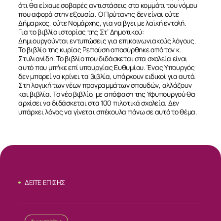
ότι θα είχαμε σοβαρές αντιστάσεις στο κομμάτι του νόμου
που αφορά στην εξουσία. Ο Πρύτανης δεν είναι ούτε
Δήμαρχος, ούτε Νομάρχης, για να βγει με λαϊκή εντολή.
Για το βιβλίο ιστορίας της Στ’ Δημοτικού:
Δημιουργούνται εντυπώσεις για επικοινωνιακούς λόγους.
Το βιβλίο της κυρίας Ρεπούση αποσύρθηκε από τον κ.
Στυλιανίδη. Το βιβλίο που διδάσκεται στα σχολεία είναι
αυτό που μπήκε επί υπουργίας Ευθυμίου. Ένας Υπουργός
δεν μπορεί να κρίνει τα βιβλία, υπάρχουν ειδικοί για αυτό.
Στη λογική των νέων προγραμμάτων σπουδών, αλλάζουν
και βιβλία. Το νέο βιβλίο, με απόφαση της Υφυπουργού θα
αρχίσει να διδάσκεται στα 100 πιλοτικά σχολεία. Δεν
υπάρχει λόγος να γίνεται σπέκουλα πάνω σε αυτό το θέμα.
ΔΕΙΤΕ ΕΠΙΣΗΣ