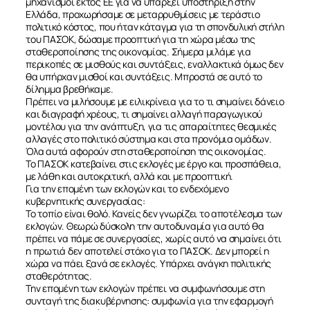
μηχανισμοί εκτός ΕΕ για να υπάρξει υποστήριξη στην
Ελλάδα, προχωρήσαμε σε μεταρρυθμίσεις με τεράστιο
πολιτικό κόστος, που ήταν κάταγμα για τη σπονδυλική στήλη
του ΠΑΣΟΚ, δώσαμε προοπτική για τη χώρα μέσω της
σταθεροποίησης της οικονομίας. Σήμερα μιλάμε για
περικοπές σε μισθούς και συντάξεις, εναλλακτικά όμως δεν
θα υπήρχαν μισθοί και συντάξεις. Μπροστά σε αυτό το
δίλημμα βρεθήκαμε.
Πρέπει να μιλήσουμε με ειλικρίνεια για το τι σημαίνει δάνειο
και διαγραφή χρέους, τι σημαίνει αλλαγή παραγωγικού
μοντέλου για την ανάπτυξη, για τις απαραίτητες θεσμικές
αλλαγές στο πολιτικό σύστημα και στα προνόμια ομάδων.
Όλα αυτά αφορούν στη σταθεροποίηση της οικονομίας.
Το ΠΑΣΟΚ κατεβαίνει στις εκλογές με έργο και προσπάθεια,
με λάθη και αυτοκριτική, αλλά και με προοπτική.
Για την επομένη των εκλογών και το ενδεχόμενο
κυβερνητικής συνεργασίας:
Το τοπίο είναι θολό. Κανείς δεν γνωρίζει το αποτέλεσμα των
εκλογών. Θεωρώ δύσκολη την αυτοδυναμία για αυτό θα
πρέπει να πάμε σε συνεργασίες, χωρίς αυτό να σημαίνει ότι
η πρωτιά δεν αποτελεί στόχο για το ΠΑΣΟΚ. Δεν μπορεί η
χώρα να πάει ξανά σε εκλογές. Υπάρχει ανάγκη πολιτικής
σταθερότητας.
Την επομένη των εκλογών πρέπει να συμφωνήσουμε στη
συνταγή της διακυβέρνησης: συμφωνία για την εφαρμογή