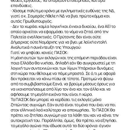
θέσεις εργασίας, να υπάρξουν επιχειρήσεις και άρα
επενδύσεις.
· Χάσαμε πολύτιμο χρόνο με εγκληματικές ευθύνες της ΝΔ,
γιατί ο κ. Σαμαράς ήθελε η ΝΔ να βγει πρώτο κόμμα και
αυτός Πρωθυπουργός.
· Δεν το χωράει καμία λογική και έννοια δικαίου, ένα ΑΕΙ το
οποίο αρνείται να εφαρμόσει το νόμο να ζητεί από την
Πολιτεία εναλλακτικές. Ο Πρύτανης δεν είναι ούτε
Δήμαρχος ούτε Νομάρχης για να βγει με λαϊκή εντολή.
Αναλυτικά η συνέντευξη της Υπουργού:
Γιατί να ψηφίσει κανείς ΠΑΣΟΚ:
Η μάχη αυτών των εκλογών και της επόμενη περιόδου είναι
ποια Ελλάδα θα νικήσει, δηλαδή εάν θα συγκρουστεί με τη
λογική των συντεχνιών και των λίγων.Υπάρχουν δυνάμεις
στη χώρα που θέλουμε να πάμε μπροστά. Σε ό,τι με αφορά
δεν πρόκειται να κάνω πίσω σε τίποτε. Προτιμώ να φύγω
από το συμβιβαστούμε ξανά, να βρούμε μέσους όρους για
να ικανοποιήσουμε από λίγο τον ένα και τον άλλο και να
αφήσουμε τη μεγάλη εικόνα που είναι η χώρα.
Το ΠΑΣΟΚ δεν μπορεί να κερδίσει τις εκλογές μόνο
ζητώντας συγνώμη. Εάν αυτό είναι το μόνο που έχει να πει
στον ελληνικό λαό καλύτερα να αποχωρήσει. Το ΠΑΣΟΚ θα
πρέπει να ζητήσει συγνώμη για τα λάθη του και να κάνει την
αυτοκριτική του. Παράλληλα, όμως, θα πρέπει να εξηγήσει
το μεγάλο αγώνα που έδωσε αυτά τα δύο χρόνια: έγιναν