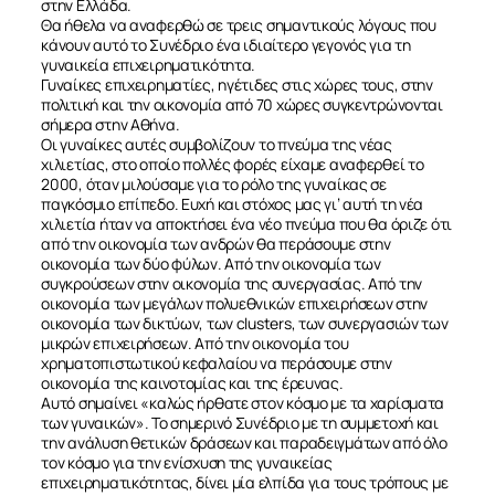
στην Ελλάδα.
Θα ήθελα να αναφερθώ σε τρεις σημαντικούς λόγους που
κάνουν αυτό το Συνέδριο ένα ιδιαίτερο γεγονός για τη
γυναικεία επιχειρηματικότητα.
Γυναίκες επιχειρηματίες, ηγέτιδες στις χώρες τους, στην
πολιτική και την οικονομία από 70 χώρες συγκεντρώνονται
σήμερα στην Αθήνα.
Οι γυναίκες αυτές συμβολίζουν το πνεύμα της νέας
χιλιετίας, στο οποίο πολλές φορές είχαμε αναφερθεί το
2000, όταν μιλούσαμε για το ρόλο της γυναίκας σε
παγκόσμιο επίπεδο. Ευχή και στόχος μας γι’ αυτή τη νέα
χιλιετία ήταν να αποκτήσει ένα νέο πνεύμα που θα όριζε ότι
από την οικονομία των ανδρών θα περάσουμε στην
οικονομία των δύο φύλων. Από την οικονομία των
συγκρούσεων στην οικονομία της συνεργασίας. Από την
οικονομία των μεγάλων πολυεθνικών επιχειρήσεων στην
οικονομία των δικτύων, των clusters, των συνεργασιών των
μικρών επιχειρήσεων. Από την οικονομία του
χρηματοπιστωτικού κεφαλαίου να περάσουμε στην
οικονομία της καινοτομίας και της έρευνας.
Αυτό σημαίνει «καλώς ήρθατε στον κόσμο με τα χαρίσματα
των γυναικών». Το σημερινό Συνέδριο με τη συμμετοχή και
την ανάλυση θετικών δράσεων και παραδειγμάτων από όλο
τον κόσμο για την ενίσχυση της γυναικείας
επιχειρηματικότητας, δίνει μία ελπίδα για τους τρόπους με