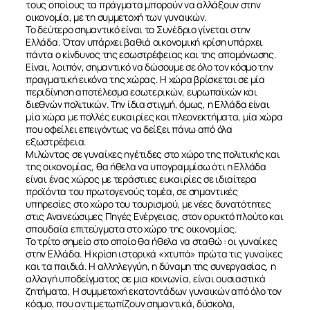
τους οποίους τα πράγματα μπορούν να αλλάξουν στην
οικονομία, με τη συμμετοχή των γυναικών.
Το δεύτερο σημαντικό είναι το Συνέδριο γίνεται στην
Ελλάδα. Όταν υπάρχει βαθιά οικονομική κρίση υπάρχει
πάντα ο κίνδυνος της εσωστρέφειας και της απομόνωσης.
Είναι, λοιπόν, σημαντικό να δώσουμε σε όλο τον κόσμο την
πραγματική εικόνα της χώρας. Η χώρα βρίσκεται σε μία
περιδίνηση αποτέλεσμα εσωτερικών, ευρωπαϊκών και
διεθνών πολιτικών. Την ίδια στιγμή, όμως, η Ελλάδα είναι
μία χώρα με πολλές ευκαιρίες και πλεονεκτήματα, μία χώρα
που οφείλει επειγόντως να δείξει πάνω από όλα
εξωστρέφεια.
Μιλώντας σε γυναίκες ηγέτιδες στο χώρο της πολιτικής και
της οικονομίας, θα ήθελα να υπογραμμίσω ότι η Ελλάδα
είναι ένας χώρος με τεράστιες ευκαιρίες σε ιδιαίτερα
προϊόντα του πρωτογενούς τομέα, σε σημαντικές
υπηρεσίες στο χώρο του τουρισμού, με νέες δυνατότητες
στις Ανανεώσιμες Πηγές Ενέργειας, στον ορυκτό πλούτο και
σπουδαία επιτεύγματα στο χώρο της οικονομίας.
Το τρίτο σημείο στο οποίο θα ήθελα να σταθώ : οι γυναίκες
στην Ελλάδα. Η κρίση ιστορικά «χτυπά» πρώτα τις γυναίκες
ΣΧΕΤΙΚΑ
και τα παιδιά. Η αλληλεγγύη, η δύναμη της συνεργασίας, η
αλλαγή υποδείγματος σε μια κοινωνία, είναι ουσιαστικά
ζητήματα, Η συμμετοχή εκατοντάδων γυναικών από όλο τον
ΝΕΑ
κόσμο, που αντιμετωπίζουν σημαντικά, δύσκολα,