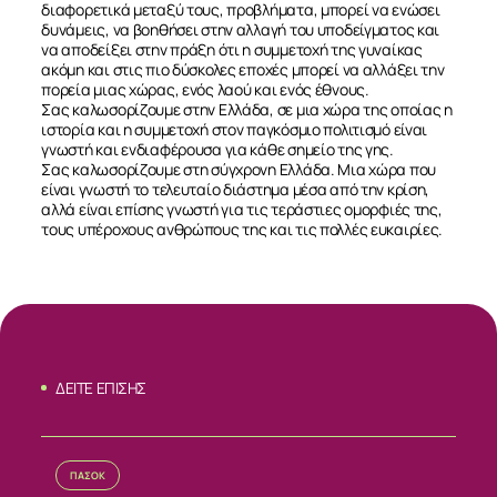
διαφορετικά μεταξύ τους, προβλήματα, μπορεί να ενώσει
δυνάμεις, να βοηθήσει στην αλλαγή του υποδείγματος και
ΕΠΙΚΟΙΝΩΝΙΑ
να αποδείξει στην πράξη ότι η συμμετοχή της γυναίκας
ακόμη και στις πιο δύσκολες εποχές μπορεί να αλλάξει την
πορεία μιας χώρας, ενός λαού και ενός έθνους.
Σας καλωσορίζουμε στην Ελλάδα, σε μια χώρα της οποίας η
ιστορία και η συμμετοχή στον παγκόσμιο πολιτισμό είναι
γνωστή και ενδιαφέρουσα για κάθε σημείο της γης.
Σας καλωσορίζουμε στη σύγχρονη Ελλάδα. Μια χώρα που
είναι γνωστή το τελευταίο διάστημα μέσα από την κρίση,
αλλά είναι επίσης γνωστή για τις τεράστιες ομορφιές της,
τους υπέροχους ανθρώπους της και τις πολλές ευκαιρίες.
ΔΕΙΤΕ ΕΠΙΣΗΣ
ΠΑΣΟΚ