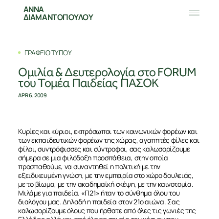
ΑΝΝΑ
ΔΙΑΜΑΝΤΟΠΟΥΛΟΥ
ΓΡΑΦΕΙΟ ΤΥΠΟΥ
Ομιλία & Δευτερολογία στο FORUM
του Τομέα Παιδείας ΠΑΣΟΚ
APR 6, 2009
Kυρίες και κύριοι, εκπρόσωποι των κοινωνικών φορέων και
των εκπαιδευτικών φορέων της χώρας, αγαπητές φίλες και
φίλοι, συντρόφισσες και σύντροφοι, σας καλωσορίζουμε
σήμερα σε μια φιλόδοξη προσπάθεια, στην οποία
προσπαθούμε, να συναντηθεί η πολιτική με την
εξειδικευμένη γνώση, με την εμπειρία στο χώρο δουλειάς,
με το βίωμα, με την ακαδημαϊκή σκέψη, με την καινοτομία.
Μιλάμε για παιδεία. «Π21» ήταν το σύνθημα όλου του
διαλόγου μας. Δηλαδή η παιδεία στον 21ο αιώνα. Σας
καλωσορίζουμε όλους που ήρθατε από όλες τις γωνιές της