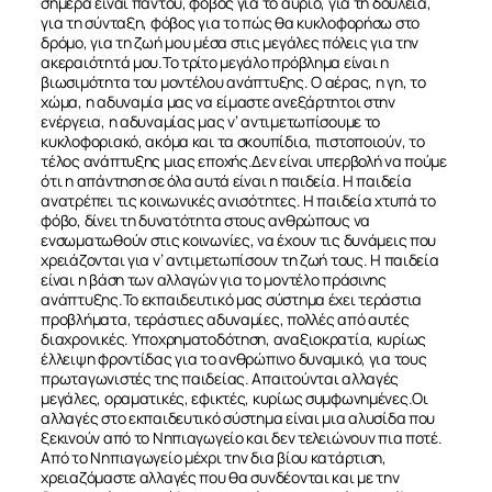
σήμερα είναι παντού, φόβος για το αύριο, για τη δουλειά,
για τη σύνταξη, φόβος για το πώς θα κυκλοφορήσω στο
δρόμο, για τη ζωή μου μέσα στις μεγάλες πόλεις για την
ακεραιότητά μου.Το τρίτο μεγάλο πρόβλημα είναι η
βιωσιμότητα του μοντέλου ανάπτυξης. Ο αέρας, η γη, το
χώμα, η αδυναμία μας να είμαστε ανεξάρτητοι στην
ενέργεια, η αδυναμίας μας ν’ αντιμετωπίσουμε το
κυκλοφοριακό, ακόμα και τα σκουπίδια, πιστοποιούν, το
τέλος ανάπτυξης μιας εποχής.Δεν είναι υπερβολή να πούμε
ότι η απάντηση σε όλα αυτά είναι η παιδεία. Η παιδεία
ανατρέπει τις κοινωνικές ανισότητες. Η παιδεία χτυπά το
φόβο, δίνει τη δυνατότητα στους ανθρώπους να
ενσωματωθούν στις κοινωνίες, να έχουν τις δυνάμεις που
χρειάζονται για ν’ αντιμετωπίσουν τη ζωή τους. Η παιδεία
είναι η βάση των αλλαγών για το μοντέλο πράσινης
ανάπτυξης.Το εκπαιδευτικό μας σύστημα έχει τεράστια
προβλήματα, τεράστιες αδυναμίες, πολλές από αυτές
διαχρονικές. Υποχρηματοδότηση, αναξιοκρατία, κυρίως
έλλειψη φροντίδας για το ανθρώπινο δυναμικό, για τους
πρωταγωνιστές της παιδείας. Απαιτούνται αλλαγές
μεγάλες, οραματικές, εφικτές, κυρίως συμφωνημένες.Οι
αλλαγές στο εκπαιδευτικό σύστημα είναι μια αλυσίδα που
ξεκινούν από το Νηπιαγωγείο και δεν τελειώνουν πια ποτέ.
Από το Νηπιαγωγείο μέχρι την δια βίου κατάρτιση,
χρειαζόμαστε αλλαγές που θα συνδέονται και με την