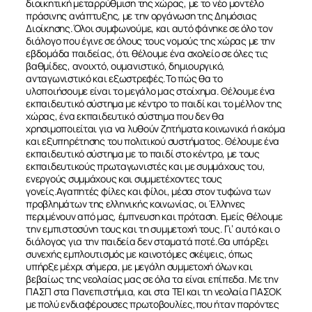
διοικητική μεταρρύθμιση της χώρας, με το νέο μοντέλο
πράσινης ανάπτυξης, με την οργάνωση της Δημόσιας
Διοίκησης.Όλοι συμφωνούμε, και αυτό φάνηκε σε όλο τον
διάλογο που έγινε σε όλους τους νομούς της χώρας με την
εβδομάδα παιδείας, ότι θέλουμε ένα σχολείο σε όλες τις
βαθμίδες, ανοιχτό, ουμανιστικό, δημιουργικό,
ανταγωνιστικό και εξωστρεφές.Το πώς θα το
υλοποιήσουμε είναι το μεγάλο μας στοίχημα. Θέλουμε ένα
εκπαιδευτικό σύστημα με κέντρο το παιδί και το μέλλον της
χώρας, ένα εκπαιδευτικό σύστημα που δεν θα
χρησιμοποιείται για να λυθούν ζητήματα κοινωνικά ή ακόμα
και εξυπηρέτησης του πολιτικού συστήματος. Θέλουμε ένα
εκπαιδευτικό σύστημα με το παιδί στο κέντρο, με τους
εκπαιδευτικούς πρωταγωνιστές και με συμμάχους του,
ενεργούς συμμάχους και συμμετέχοντες τους
γονείς.Αγαπητές φίλες και φίλοι, μέσα στον τυφώνα των
προβλημάτων της ελληνικής κοινωνίας, οι Έλληνες
περιμένουν από μας, έμπνευση και πρόταση. Εμείς θέλουμε
την εμπιστοσύνη τους και τη συμμετοχή τους. Γι’ αυτό και ο
διάλογος για την παιδεία δεν σταματά ποτέ.Θα υπάρξει
συνεχής εμπλουτισμός με καινοτόμες σκέψεις, όπως
υπήρξε μέχρι σήμερα, με μεγάλη συμμετοχή όλων και
βεβαίως της νεολαίας μας σε όλα τα είναι επίπεδα. Με την
ΠΑΣΠ στα Πανεπιστήμια, και στα ΤΕΙ και τη νεολαία ΠΑΣΟΚ
με πολύ ενδιαφέρουσες πρωτοβουλίες,που ήταν παρόντες