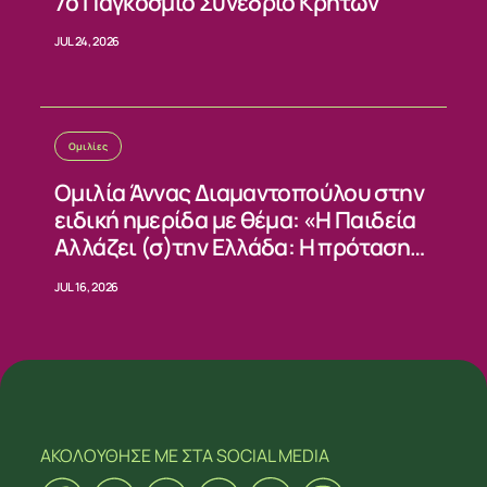
7ο Παγκόσμιο Συνέδριο Κρητών
JUL 24, 2026
Ομιλίες
Ομιλία Άννας Διαμαντοπούλου στην
ειδική ημερίδα με θέμα: «Η Παιδεία
Αλλάζει (σ)την Ελλάδα: Η πρόταση
του ΠΑΣΟΚ»
JUL 16, 2026
ΑΚΟΛΟΥΘΗΣΕ ΜΕ
ΣΤΑ SOCIAL MEDIA