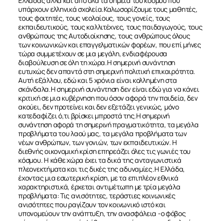
Ελλάδας αλλά και από όλα τα σημεία του κόσμου που
υπάρχουν ελληνικά σχολεία.Καλωσορίζουμε τους μαθητές,
τους φοιτητές, τους νεολαίους, τους γονείς, τους
εκπαιδευτικούς, τους καλλιτέχνες, τους παιδαγωγούς, τους
ανθρώπους της Αυτοδιοίκησης, τους ανθρώπους όλους
των κοινωνικών και επαγγελματικών φορέων, που επί μήνες
τώρα συμμετέχουν σε μια μεγάλη, ενδιαφέρουσα
διαβούλευση σε όλη τη χώρα.Η σημερινή συνάντηση
ευτυχώς δεν απαντά στη σημερινή πολιτική επικαιρότητα.
Αυτή εξάλλου, εδώ και 5 χρόνια είναι κολλημένη στα
σκάνδαλα.Η σημερινή συνάντηση δεν είναι εδώ για να κάνει
κριτική σε μια κυβέρνηση που όσον αφορά την παιδεία, δεν
ακούει, δεν προτείνει και δεν εξετάζει γενικώς, μόνο
κατεδαφίζει ό,τι βρίσκει μπροστά της.Η σημερινή
συνάντηση αφορά τη σημερινή πραγματικότητα, τα μεγάλα
προβλήματα του λαού μας, τα μεγάλα προβλήματα των
νέων ανθρώπων, των γονιών, των εκπαιδευτικών. Η
διεθνής οικονομική κρίση επηρεάζει όλες τις γωνιές του
κόσμου. Η κάθε χώρα έχει τα δικά της ανταγωνιστικά
πλεονεκτήματα και τις δικές της αδυναμίες.Η Ελλάδα,
έχοντας μια εσωτερική κρίση, με τα επιπλέον εθνικά
χαρακτηριστικά, έρχεται αντιμέτωπη με τρία μεγάλα
προβλήματα: Τις ανισότητες, τεράστιες κοινωνικές
ανισότητες που ραγίζουν τον κοινωνικό ιστό και
υπονομεύουν την ανάπτυξη, την ανασφάλεια -ο φόβος