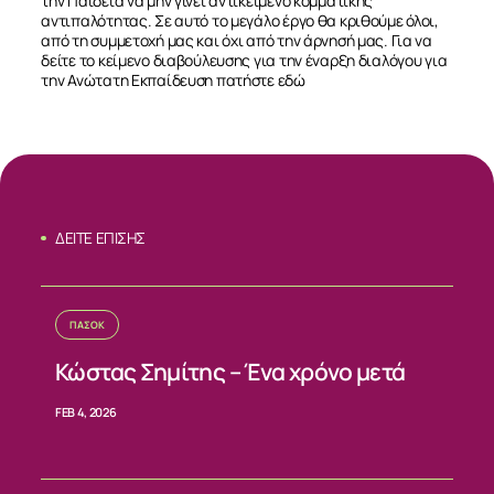
την Παιδεία να μην γίνει αντικείμενο κομματικής
αντιπαλότητας. Σε αυτό το μεγάλο έργο θα κριθούμε όλοι,
από τη συμμετοχή μας και όχι από την άρνησή μας. Για να
δείτε το κείμενο διαβούλευσης για την έναρξη διαλόγου για
την Ανώτατη Εκπαίδευση πατήστε
εδώ
ΔΕΙΤΕ ΕΠΙΣΗΣ
ΠΑΣΟΚ
ΣΧΕΤΙΚΑ
Κώστας Σημίτης – Ένα χρόνο μετά
ΝΕΑ
FEB 4, 2026
ΕΠΙΚΟΙΝΩΝΙΑ