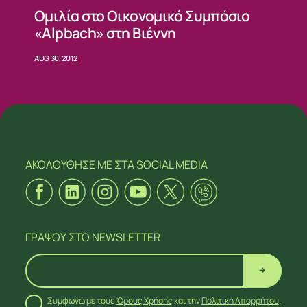
Ομιλία στο Οικονομικό Συμπόσιο
«Alpbach» στη Βιέννη
AUG 30, 2012
ΑΚΟΛΟΥΘΗΣΕ ΜΕ
ΣΤΑ SOCIAL MEDIA
ΓΡΑΨΟΥ
ΣΤΟ NEWSLETTER
Συμφωνώ με τους
Όρους Χρήσης
και την
Πολιτική Απορρήτου
.
ΑΚΟΛΟΥΘΗΣΕ ΜΕ
ΣΤΑ SOCIAL MEDIA