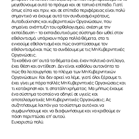
μεγεθύνουμε αυτό το πράγμα και σε τοπικό επίπεδο. Γιατί
όπως είπα και πριν, και σε επίπεδο περιφέρειας είναι πολύ
σημαντικό να έχουμε αυτό τον συνδυασμό κράτους,
Αυτοδιοίκησης και κυβερνητικών Οργανώσεων, που
σημαίνει ανάπτυξη του ορθολογισμού, σχέση με την
εκπαίδευση – το εκπαιδευτικό μας σύστημα δεν ωθεί στον
εθελοντισμό, υπάρχουν πάρα πολλά θέματα, στο τι
εννοούμε εθελοντισμό και πώς αναπτύσσουμε τον
εθελοντισμό και πώς το συνδέουμε με τις Μη Κυβερνητικές
Οργανώσεις.
Το καθένα απ’ αυτά τα θέματα έχει έναν πολιτικό αντίλογο,
έχει θέση και αντίθεση. Δεν είναι καθόλου αυτονόητο το
πώς θα λειτουργήσει το πλέγμα των Μη Κυβερνητικών
Οργανώσεων. Και δεν αρκεί να λέμε, γιατί όλοι ξέρουμε τι
έχει γίνει με πάρα πολλές Μη Κυβερνητικές Οργανώσεις και
τι κατάχρηση και τι σπατάλη χρήματος. Μα μήπως έχουμε
ένα σύστημα το οποίο να οδηγεί σε υγιείς και
αποτελεσματικές Μη Κυβερνητικές Οργανώσεις; Ας
συζητήσουμε λοιπόν για το σύστημα αυτό και να
συμφωνήσουμε και να διαφωνήσουμε και να κριθούμε εν
πάση περιπτώσει επ’ αυτού.
Ευχαριστώ πολύ.