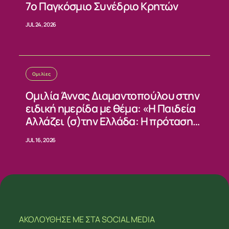
7ο Παγκόσμιο Συνέδριο Κρητών
JUL 24, 2026
Ομιλίες
Ομιλία Άννας Διαμαντοπούλου στην
ειδική ημερίδα με θέμα: «Η Παιδεία
Αλλάζει (σ)την Ελλάδα: Η πρόταση
του ΠΑΣΟΚ»
JUL 16, 2026
ΑΚΟΛΟΥΘΗΣΕ ΜΕ
ΣΤΑ SOCIAL MEDIA