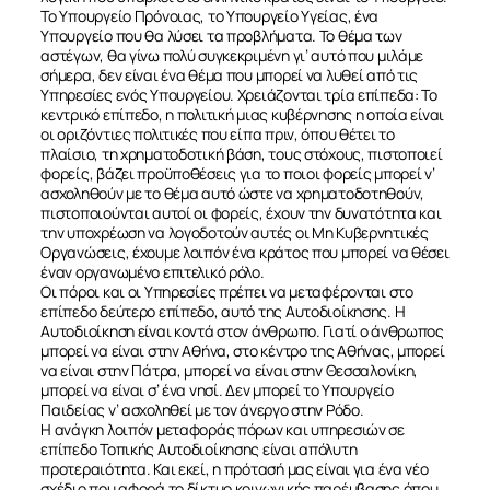
Το Υπουργείο Πρόνοιας, το Υπουργείο Υγείας, ένα
Υπουργείο που θα λύσει τα προβλήματα. Το θέμα των
αστέγων, θα γίνω πολύ συγκεκριμένη γι’ αυτό που μιλάμε
σήμερα, δεν είναι ένα θέμα που μπορεί να λυθεί από τις
Υπηρεσίες ενός Υπουργείου. Χρειάζονται τρία επίπεδα: Το
κεντρικό επίπεδο, η πολιτική μιας κυβέρνησης η οποία είναι
οι οριζόντιες πολιτικές που είπα πριν, όπου θέτει το
πλαίσιο, τη χρηματοδοτική βάση, τους στόχους, πιστοποιεί
φορείς, βάζει προϋποθέσεις για το ποιοι φορείς μπορεί ν’
ασχοληθούν με το θέμα αυτό ώστε να χρηματοδοτηθούν,
πιστοποιούνται αυτοί οι φορείς, έχουν την δυνατότητα και
την υποχρέωση να λογοδοτούν αυτές οι Μη Κυβερνητικές
Οργανώσεις, έχουμε λοιπόν ένα κράτος που μπορεί να θέσει
έναν οργανωμένο επιτελικό ρόλο.
Οι πόροι και οι Υπηρεσίες πρέπει να μεταφέρονται στο
επίπεδο δεύτερο επίπεδο, αυτό της Αυτοδιοίκησης. Η
Αυτοδιοίκηση είναι κοντά στον άνθρωπο. Γιατί ο άνθρωπος
μπορεί να είναι στην Αθήνα, στο κέντρο της Αθήνας, μπορεί
να είναι στην Πάτρα, μπορεί να είναι στην Θεσσαλονίκη,
μπορεί να είναι σ’ ένα νησί. Δεν μπορεί το Υπουργείο
Παιδείας ν’ ασχοληθεί με τον άνεργο στην Ρόδο.
Η ανάγκη λοιπόν μεταφοράς πόρων και υπηρεσιών σε
επίπεδο Τοπικής Αυτοδιοίκησης είναι απόλυτη
προτεραιότητα. Και εκεί, η πρότασή μας είναι για ένα νέο
σχέδιο που αφορά το δίκτυο κοινωνικής παρέμβασης όπου