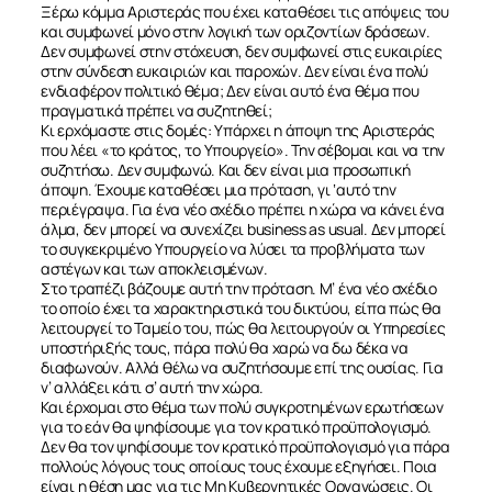
Ξέρω κόμμα Αριστεράς που έχει καταθέσει τις απόψεις του
και συμφωνεί μόνο στην λογική των οριζοντίων δράσεων.
Δεν συμφωνεί στην στόχευση, δεν συμφωνεί στις ευκαιρίες
στην σύνδεση ευκαιριών και παροχών. Δεν είναι ένα πολύ
ενδιαφέρον πολιτικό θέμα; Δεν είναι αυτό ένα θέμα που
πραγματικά πρέπει να συζητηθεί;
Κι ερχόμαστε στις δομές: Υπάρχει η άποψη της Αριστεράς
που λέει «το κράτος, το Υπουργείο». Την σέβομαι και να την
συζητήσω. Δεν συμφωνώ. Και δεν είναι μια προσωπική
άποψη. Έχουμε καταθέσει μια πρόταση, γι ‘αυτό την
περιέγραψα. Για ένα νέο σχέδιο πρέπει η χώρα να κάνει ένα
άλμα, δεν μπορεί να συνεχίζει business as usual. Δεν μπορεί
το συγκεκριμένο Υπουργείο να λύσει τα προβλήματα των
αστέγων και των αποκλεισμένων.
Στο τραπέζι βάζουμε αυτή την πρόταση. Μ’ ένα νέο σχέδιο
το οποίο έχει τα χαρακτηριστικά του δικτύου, είπα πώς θα
λειτουργεί το Ταμείο του, πώς θα λειτουργούν οι Υπηρεσίες
υποστήριξής τους, πάρα πολύ θα χαρώ να δω δέκα να
διαφωνούν. Αλλά θέλω να συζητήσουμε επί της ουσίας. Για
ν’ αλλάξει κάτι σ’ αυτή την χώρα.
Και έρχομαι στο θέμα των πολύ συγκροτημένων ερωτήσεων
για το εάν θα ψηφίσουμε για τον κρατικό προϋπολογισμό.
Δεν θα τον ψηφίσουμε τον κρατικό προϋπολογισμό για πάρα
πολλούς λόγους τους οποίους τους έχουμε εξηγήσει. Ποια
είναι η θέση μας για τις Μη Κυβερνητικές Οργανώσεις. Οι