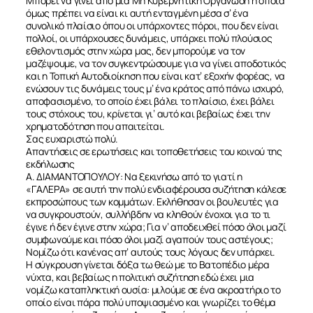
Μπορεί να γίνει από μια Μη Κυβερνητική Οργάνωση η οποία
όμως πρέπει να είναι κι αυτή ενταγμένη μέσα σ’ ένα
συνολικό πλαίσιο όπου οι υπάρχοντες πόροι, που δεν είναι
ΣΧΕΤΙΚΑ
πολλοί, οι υπάρχουσες δυνάμεις, υπάρχει πολύ πλούσιος
εθελοντισμός στην χώρα μας, δεν μπορούμε να τον
μαζέψουμε, να τον συγκεντρώσουμε για να γίνει αποδοτικός
και η Τοπική Αυτοδιοίκηση που είναι κατ’ εξοχήν φορέας, να
ΝΕΑ
ενώσουν τις δυνάμεις τους μ’ ένα κράτος από πάνω ισχυρό,
αποφασισμένο, το οποίο έχει βάλει το πλαίσιο, έχει βάλει
τους στόχους του, κρίνεται γι’ αυτό και βεβαίως έχει την
ΕΠΙΚΟΙΝΩΝΙΑ
χρηματοδότηση που απαιτείται.
Σας ευχαριστώ πολύ.
Απαντήσεις σε ερωτήσεις και τοποθετήσεις του κοινού της
εκδήλωσης
Α. ΔΙΑΜΑΝΤΟΠΟΥΛΟΥ: Να ξεκινήσω από το γιατί η
«ΓΑΛΕΡΑ» σε αυτή την πολύ ενδιαφέρουσα συζήτηση κάλεσε
εκπροσώπους των κομμάτων. Εκλήθησαν οι βουλευτές για
να συγκρουστούν, συλλήβδην να κληθούν ένοχοι για το τι
έγινε ή δεν έγινε στην χώρα; Για ν’ αποδειχθεί πόσο όλοι μαζί
συμφωνούμε και πόσο όλοι μαζί αγαπούν τους αστέγους;
Νομίζω ότι κανένας απ’ αυτούς τους λόγους δεν υπάρχει.
Η σύγκρουση γίνεται δόξα τω θεώ με το Βατοπέδιο μέρα
νύχτα, και βεβαίως η πολιτική συζήτηση εδώ έχει μια
νομίζω καταπληκτική ουσία: μιλούμε σε ένα ακροατήριο το
οποίο είναι πάρα πολύ υποψιασμένο και γνωρίζει το θέμα