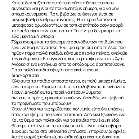
Κανείς δεν συζήτησε αυτό το τεράστιο θέμα το οποίο
συνδέεται και με αυτό που συζητάμε σήμερα, για να μην
απομακρυνόμαστε. Γιατί βεβαίως οι άστεγοι είναι σε
μεγάλο βαθμό λαθρομετανάστες. Η ιστορία λοιπόν της
μεταφοράς αρμοδιοτήτων σε τοπικό επίπεδο όσον αφορά
το άσυλο είναι πολύ ουσιαστική. Τα κέντρα δεν μπορεί να
είναι κεντρική ιστορία.
Τώρα έχουμε και το φαινόμενο ασυνόδευτων παιδιών που
είναι λαθρομετανάστες. Έχω μια εμπειρία από τη Λέρο που
ήρθαν πάρα πολλά παιδιά, κάναμε απεργία πείνας, ανέλαβε
την κηδεμονία ο Εισαγγελέας και τα μεταφέρανε στον Άγιο
Ανδρέα σ’ ένα κατάλυμα από το οποίο όμως δραπετεύσανε.
Πάρα πολλά παιδιά έφυγαν από εκεί κι έχουν
διασκορπιστεί.
Όλα αυτά τα παιδιά απροστάτευτα, σε πολύ μικρές ηλικίες,
είναι ακόμη και 9χρονα παιδιά, καταλαβαίνετε τι κινδύνους
έχουν. Δηλαδή αυτά μπορεί να πέσουν θύματα
σωματεμπορίας, εμπορίου οργάνων, δηλαδή είναι φοβερά
τα προβλήματα που υπάρχουν!
Όταν μίλησα για τις οριζόντιες πολιτικές είπα ότι υπάρχει
στην κορυφή μία που είναι τα παιδιά. Από εκεί ξεκινάνε όλα.
Και το θέμα των πολιτικών για τα παιδιά που έχει κι εδώ
θέση με τη στέγη, με το κατάλυμα κτλ., είναι πολύ σοβαρό.
Έρχομαι τώρα στα υπόλοιπα ζητήματα: Υπάρχουν οι αρχές.
Αυτές ο αρχές πολιτικά, το κάθε κόμμα έχει τις δικές του.