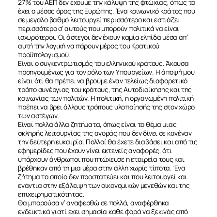
27% του ΑΕΠ δεν έχουμε την κάλυψη της φτώχιας, όπως το
έχει ο μέσος όρος της Ευρώπης. Ένα κοινωνικό κράτος που
σε μεγάλο βαθμό λειτουργεί περισσότερο και εστιάζει
περισσότερο σ’ αυτούς που μπορούν πολιτικά να είναι
ισχυρότεροι. Οι άστεγοι δεν έχουν καμία ελπίδα μέσα απ’
αυτή την λογική να πάρουν μέρος του Κρατικού
προϋπολογισμού.
Είναι ο συγκεντρωτισμός του ελληνικού κράτους. Άκουσα
προηγουμένως για τον ρόλο των Υπουργείων. Η άποψή μου
είναι ότι θα πρέπει να βρούμε έναν τελείως διαφορετικό
τρόπο συνέργιας του κράτους, της Αυτοδιοίκησης και της
κοινωνίας των πολιτών. Η πολιτική, η οργανωμένη πολιτική
πρέπει να βρει άλλους τρόπους υλοποίησής της στον χώρο
των αστέγων.
Είναι πολλά άλλα ζητήματα, όπως είναι το θέμα μιας
σκληρής λειτουργίας της αγοράς που δεν δίνει σε κανέναν
την δεύτερη ευκαιρία. Πολλοί θα έχετε διαβάσει και από τις
εφημερίδες που έχουν γίνει εκτενείς αναφορές, ότι
υπάρχουν άνθρωποι που πτώχευσε η εταιρεία τους και
βρέθηκαν από τη μια μέρα στην άλλη χωρίς τίποτα. Ένα
ζήτημα το οποίο δεν προστατεύει και που λειτουργεί και
ενάντια στην εξάλειψη των οικονομικών μεγεθών και της
επιχειρηματικότητας.
Θα μπορούσα ν’ αναφερθώ σε πολλά, αναφέρθηκα
ενδεικτικά γιατί έχει σημασία κάθε φορά να ξεκινάς από