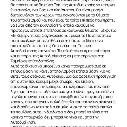
θα πρέπει σε κάθε χώρο Τοπικής Αυτοδιοίκησης να υπάρχει
ένα σύνολο, ένα θεσμικό πλαίσιο που θα είναι μορφή
δικτύου όλων των χώρων που ασχολούνται με τα θέματα
του αποκλεισμού και που είναι το τρίτο επίπεδο που πρέπει
να είναι από την εκκλησία την οποία καλούμε να
πρωταγωνιστήσει επιτέλους σε κοινωνικά θέματα, μέχρι τις
Μη Κυβερνητικές Οργανώσεις και μέχρι τα Πανεπιστήμια
που ασχολούνται με το θέμα αυτό, αυτό το δίκτυο να
υποστηρίζεται από τις Υπηρεσίες της Τοπικής
Αυτοδιοίκησης και να έχει Ταμείο όπου οι κρατικοί πόροι
και οι πόροι της Αυτοδιοίκησης να μεταφέρονται στο
Ταμείο σε επίπεδο πόλης.
Αυτό το δίκτυο να μπορεί να κάνει προγραμματισμό σε
ετήσια βάση, να κάνει απολογισμό σε ετήσια βάση, για να
θέτει τους στόχους. Αυτό είναι μια διαφορετική προσέγγιση
απ’ αυτήν που έχουμε μέχρι σήμερα. Και επειδή,
επαναλαμβάνω την εμπειρία της κλίμακας που πριν από
λίγο μας την είπε πολύ σύντομα γιατί είναι πραγματικά ένα
μεγάλο πρόγραμμα, όταν επισκέφθηκα ένα εργαστήρι που
κάνουν, που παίρνουν παλιά έπιπλα και παίρνουν άστεγους
και διορθώνουν τα παλιά έπιπλα κι αυτά τα παλιά έπιπλα
τα πουλάνε, αυτοί η διαδικασία δεν μπορεί να γίνει από
κανένα Υπουργείο, δεν μπορεί να γίνει και από την
Αυτοδιοίκηση.