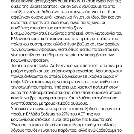
είναι κανείς άστεγος δεν συμπίπτουν. Η κάθε χώρα έχει τις
δικές της ιδιαιτερότητες. Και αν δεν αναλύσουμε το από
πού ξεκινούν τα δεδομένα των αστέγων όχι γιατί οι ίδιοι
αφέθηκαν οικονομικά, κοινωνικά ή γιατί οι ίδιοι δεν έκαναν
αυτό που έπρεπε στη ζωή τους, αλλά ποιες είναι οι
συνθήκες στο σύστημα στο οποίο ζουν.
Εκτιμώ λοιπόν ότι ξεκινώντας από εκεί, στην λειτουργία του
Ελληνικού κρατικού μηχανισμού των προτεραιοτήτων του
πολιτικού συστήματος αλλά σ’ έναν βαθμό και των φορέων,
των κοινωνικών φορέων, γιατί όπως θα πω παρακάτω δεν
γίνεται επίλυση του θέματος χωρίς την παρέμβαση των
κοινωνικών φορέων.
Τα αίτια είναι πολλά. Ας ξεκινήσουμε από το ότι υπάρχει μια
μαύρη αγορά και μια μαύρη αγορά εργασίας. Άρα υπάρχουν
πολλοί άνθρωποι οι οποίοι δουλεύουν επί χρόνια χωρίς ν’
ασφαλίζονται και χωρίς να παίρνουν πίσω τον μόχθο τους
την στιγμή που πρέπει. Υπάρχει μια χαοτική πολιτική στον
χώρο της λαθρομετανάστευσης, όπου πολύ δύσκολα μπορεί
κανείς να βρει πράγματι άκρη. Και η λαθρομετανάστευση
αναπτύσσεται με τρομακτικούς ρυθμούς.
Υπάρχει ένα κοινωνικό κράτος το οποίο ξοδεύει σημαντικά
ποσά, η Ελλάδα ξοδεύει το 27% του ΑΕΠ της για
κοινωνικούς στόχους, είναι στο μέσον της Ευρωπαϊκής
Ένωσης, το οποίο δεν είναι αποτελεσματικό για πολλούς
λόγους που δεν είναι του παρόντος, αλλά ενώ ξοδεύουμε το