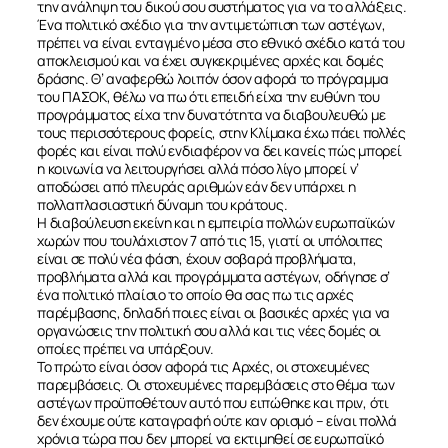
την ανάληψη του δικού σου συστήματος για να το αλλάξεις.
Ένα πολιτικό σχέδιο για την αντιμετώπιση των αστέγων,
πρέπει να είναι ενταγμένο μέσα στο εθνικό σχέδιο κατά του
αποκλεισμού και να έχει συγκεκριμένες αρχές και δομές
δράσης. Θ’ αναφερθώ λοιπόν όσον αφορά το πρόγραμμα
του ΠΑΣΟΚ, θέλω να πω ότι επειδή είχα την ευθύνη του
προγράμματος είχα την δυνατότητα να διαβουλευθώ με
τους περισσότερους φορείς, στην Κλίμακα έχω πάει πολλές
φορές και είναι πολύ ενδιαφέρον να δει κανείς πώς μπορεί
η κοινωνία να λειτουργήσει αλλά πόσο λίγο μπορεί ν’
αποδώσει από πλευράς αριθμών εάν δεν υπάρχει η
πολλαπλασιαστική δύναμη του κράτους.
Η διαβούλευση εκείνη και η εμπειρία πολλών ευρωπαϊκών
χωρών που τουλάχιστον 7 από τις 15, γιατί οι υπόλοιπες
είναι σε πολύ νέα φάση, έχουν σοβαρά προβλήματα,
προβλήματα αλλά και προγράμματα αστέγων, οδήγησε σ’
ένα πολιτικό πλαίσιο το οποίο θα σας πω τις αρχές
παρέμβασης, δηλαδή ποιες είναι οι βασικές αρχές για να
οργανώσεις την πολιτική σου αλλά και τις νέες δομές οι
οποίες πρέπει να υπάρξουν.
Το πρώτο είναι όσον αφορά τις Αρχές, οι στοχευμένες
παρεμβάσεις. Οι στοχευμένες παρεμβάσεις στο θέμα των
αστέγων προϋποθέτουν αυτό που ειπώθηκε και πριν, ότι
δεν έχουμε ούτε καταγραφή ούτε καν ορισμό – είναι πολλά
χρόνια τώρα που δεν μπορεί να εκτιμηθεί σε ευρωπαϊκό