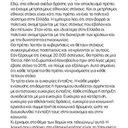
Εδώ, στα εθνικά σχέδια δράσης για τον αποκλεισμό πρέπει
να έχουμε μετρήσιμους εθνικούς στόχους. Και οι μετρήσιμοι
εθνικοί στόχοι είναι κάτι που πρέπει να έχει το πολιτικό
σύστημα στην Ελλάδα. Η εμπειρία λέει ότι στον βορρά οι
πολιτικοί αναμετρώνται με τους στόχους που έβαλαν και
δεν πέτυχαν. Στον νότο, και ιδιαίτερα στην Ελλάδα οι
πολιτικοί αναμετρώνται με την διαχείριση των κρίσεων και
με την δυνατότητα επικοινωνίας.
Θα πρέπει λοιπόν οι κυβερνήσεις να θέτουν στόχους
συγκεκριμένους ποσοτικούς και να κρίνονται γι’ αυτούς.
Εάν ξέρουμε ότι έχουμε 20.000 άστεγους, θα πρέπει σε μια
15ετία, ήδη το Ευρωπαϊκό Κοινοβούλιο πριν από λίγες μέρες
έβαλε στόχο το 2015, να πούμε για εξάλειψη. Αυτό σημαίνει
ότι κάθε τετραετία θα πρέπει να κρινόμαστε για κάθε
τέτοιον στόχο.
Το τρίτο είναι οι ευκαιρίες ένταξης. Η κάθε μορφή
ενίσχυσης επιδόματος ή προνομίου συνδέεται άρρηκτα και
με αντίστοιχες ευκαιρίες ένταξης. Κάθε επίδομα ή στήριξη
συνοδεύεται με μια ευκαιρία. Ευκαιρία για κατάρτιση,
ευκαιρία για εθελοντικές δράσεις, ευκαιρία για κοινωνική
εργασία και συμμετοχή σε κοινωνικά δρώμενα, ώστε να
διευκολυνθεί η ένταξή τους στην οικονομία και στην
κοινωνία.
Κι έρχομαι στο θέμα των δομών και τελειώνω μ’ αυτό: Η
λογική που υπάρχει στο ελληνικό κράτος είναι το Υπουργείο.