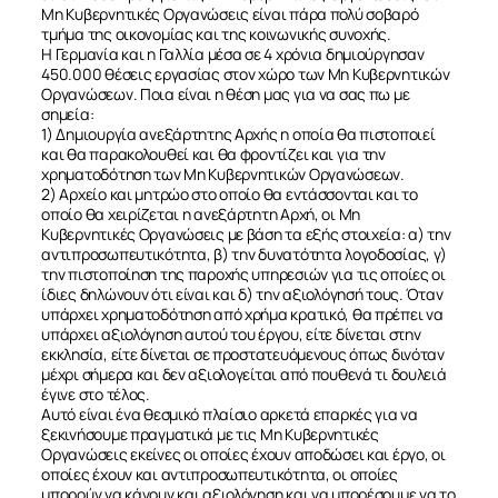
Μη Κυβερνητικές Οργανώσεις είναι πάρα πολύ σοβαρό
τμήμα της οικονομίας και της κοινωνικής συνοχής.
Η Γερμανία και η Γαλλία μέσα σε 4 χρόνια δημιούργησαν
450.000 θέσεις εργασίας στον χώρο των Μη Κυβερνητικών
Οργανώσεων. Ποια είναι η θέση μας για να σας πω με
σημεία:
1) Δημιουργία ανεξάρτητης Αρχής η οποία θα πιστοποιεί
και θα παρακολουθεί και θα φροντίζει και για την
χρηματοδότηση των Μη Κυβερνητικών Οργανώσεων.
2) Αρχείο και μητρώο στο οποίο θα εντάσσονται και το
οποίο θα χειρίζεται η ανεξάρτητη Αρχή, οι Μη
Κυβερνητικές Οργανώσεις με βάση τα εξής στοιχεία: α) την
αντιπροσωπευτικότητα, β) την δυνατότητα λογοδοσίας, γ)
την πιστοποίηση της παροχής υπηρεσιών για τις οποίες οι
ίδιες δηλώνουν ότι είναι και δ) την αξιολόγησή τους. Όταν
υπάρχει χρηματοδότηση από χρήμα κρατικό, θα πρέπει να
υπάρχει αξιολόγηση αυτού του έργου, είτε δίνεται στην
εκκλησία, είτε δίνεται σε προστατευόμενους όπως δινόταν
μέχρι σήμερα και δεν αξιολογείται από πουθενά τι δουλειά
έγινε στο τέλος.
Αυτό είναι ένα θεσμικό πλαίσιο αρκετά επαρκές για να
ξεκινήσουμε πραγματικά με τις Μη Κυβερνητικές
Οργανώσεις εκείνες οι οποίες έχουν αποδώσει και έργο, οι
οποίες έχουν και αντιπροσωπευτικότητα, οι οποίες
μπορούν να κάνουν και αξιολόγηση και να μπορέσουμε να το