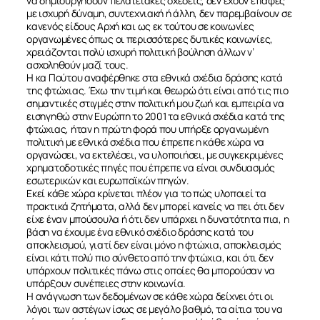
να δημιουργήσουν πελατειακές σχέσεις, δεν έχουν επαφές
με ισχυρή δύναμη, συντεχνιακή ή άλλη, δεν παρεμβαίνουν σε
κανενός είδους Αρχή και ως εκ τούτου σε κοινωνίες
οργανωμένες όπως οι περισσότερες δυτικές κοινωνίες,
χρειάζονται πολύ ισχυρή πολιτική βούληση άλλων ν’
ασχοληθούν μαζί τους.
Η κα Πούτου αναφέρθηκε στα εθνικά σχέδια δράσης κατά
της φτώχιας. Έχω την τιμή και θεωρώ ότι είναι από τις πιο
σημαντικές στιγμές στην πολιτική μου ζωή και εμπειρία να
εισηγηθώ στην Ευρώπη το 2001 τα εθνικά σχέδια κατά της
φτώχιας, ήταν η πρώτη φορά που υπήρξε οργανωμένη
πολιτική με εθνικά σχέδια που έπρεπε η κάθε χώρα να
οργανώσει, να εκτελέσει, να υλοποιήσει, με συγκεκριμένες
χρηματοδοτικές πηγές που έπρεπε να είναι συνδυασμός
εσωτερικών και ευρωπαϊκών πηγών.
Εκεί κάθε χώρα κρίνεται πλέον για το πώς υλοποιεί τα
πρακτικά ζητήματα, αλλά δεν μπορεί κανείς να πει ότι δεν
είχε έναν μπούσουλα ή ότι δεν υπάρχει η δυνατότητα πια, η
βάση να έχουμε ένα εθνικό σχέδιο δράσης κατά του
αποκλεισμού, γιατί δεν είναι μόνο η φτώχια, αποκλεισμός
είναι κάτι πολύ πιο σύνθετο από την φτώχια, και ότι δεν
υπάρχουν πολιτικές πάνω στις οποίες θα μπορούσαν να
υπάρξουν συνέπειες στην κοινωνία.
Η ανάγνωση των δεδομένων σε κάθε χώρα δείχνει ότι οι
λόγοι των αστέγων ίσως σε μεγάλο βαθμό, τα αίτια του να