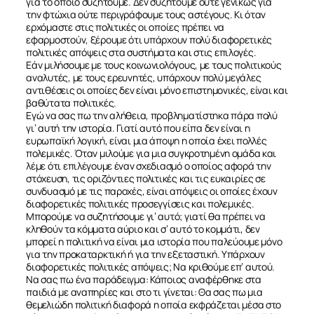
για το οποίο συζητούμε. Δεν συζητούμε ούτε γενικώς για
την φτώχια ούτε περιγράφουμε τους αστέγους. Κι όταν
ερχόμαστε στις πολιτικές οι οποίες πρέπει να
εφαρμοστούν, ξέρουμε ότι υπάρχουν πολύ διαφορετικές
πολιτικές απόψεις στα συστήματα και στις επιλογές.
Εάν μιλήσουμε με τους κοινωνιολόγους, με τους πολιτικούς
αναλυτές, με τους ερευνητές, υπάρχουν πολύ μεγάλες
αντιθέσεις οι οποίες δεν είναι μόνο επιστημονικές, είναι και
βαθύτατα πολιτικές.
Εγώ να σας πω την αλήθεια, προβληματίστηκα πάρα πολύ
γι’ αυτή την ιστορία. Γιατί αυτό που είπα δεν είναι η
ευρωπαϊκή λογική, είναι μια άποψη η οποία έχει πολλές
πολεμικές. Όταν μιλούμε για μια συγκροτημένη ομάδα και
λέμε ότι επιλέγουμε έναν σχεδιασμό ο οποίος αφορά την
στόχευση, τις οριζόντιες πολιτικές και τις ευκαιρίες σε
συνδυασμό με τις παροχές, είναι απόψεις οι οποίες έχουν
διαφορετικές πολιτικές προσεγγίσεις και πολεμικές.
Μπορούμε να συζητήσουμε γι’ αυτό; γιατί θα πρέπει να
κληθούν τα κόμματα αύριο και σ’ αυτό το κομμάτι, δεν
μπορεί η πολιτική να είναι μια ιστορία που παλεύουμε μόνο
για την προκαταρκτική ή για την εξεταστική. Υπάρχουν
διαφορετικές πολιτικές απόψεις; Να κριθούμε επ’ αυτού.
Να σας πω ένα παράδειγμα: Κάποιος αναφέρθηκε στα
παιδιά με αναπηρίες και στο τι γίνεται: Θα σας πω μια
θεμελιώδη πολιτική διαφορά η οποία εκφράζεται μέσα στο