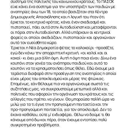
σύστημα της πολιτικής του κοινωνικού κράτους. Το ΠΑΣΟΚ
είχε κάνει ένα σύστημα για την υποστήριξη των παιδιών με
αναπηρίες άνω των 18, το οποίο βασιζόταν στα Κέντρα
Δημιουργικής Απασχόλησης και η λογική του ήταν ότι
έρχεται το κεντρικό κράτος, κάνει έναν σχεδιασμό και
πιστοποιεί, πάει αυτό στην Αυτοδιοίκηση και μεταφέρονται
οι πόροι στην Αυτοδιοίκηση. Αλλά υπάρχουν οι κεντρικοί
φορείς οι οποίοι σχεδιάζουν, πιστοποιούν και οργανώνουν
αυτό τον ευαίσθητο χώρο.
Έρχεται η Νέα Δημοκρατία φέτος το καλοκαίρι -προσέξτε,
εγώ δεν κάνω την απορριπτική κριτική, «οι καλοί και οι
κακοί- κι έχει μια άλλη όψη. Αυτή η όψη ποια είναι: Δίνω ένα
κουπόνι στον γονέα του ανάπηρου παιδιού και αυτό το
κουπόνι να το χρησιμοποιήσει όπως θέλει. Εδώ έχουμε μια
τεράστια διαφορά στην προσέγγιση της αναπηρίας η οποία
είναι μέρος του αποκλεισμού και μέρος της φτώχιας.
Επομένως, εάν θέλουμε πια να οργανώνουμε σωστά τις
συζητήσεις μας, να συγκρουστούμε μετωπικά αλλά και
πολιτικές που αφορούν την οργάνωση του κράτους και τις
αλλαγές που πρέπει να γίνουν. Θα μπορούσα πολλή ώρα να
μιλώ για το τι έγινε την προηγούμενη πενταετία και την
προ-προηγούμενη πενταετία, για τον αποκλεισμό. Δεν το
έκανα καθόλου, ούτε μ’ ενδιαφέρει. Θέλω να δούμε τι θα
κάνουμε από δω και πέρα, όταν έχουμε εντοπίσει πολύ
συγκροτημένα προβλήματα.