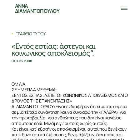
ΑΝΝΑ
ΔΙΑΜΑΝΤΟΠΟΥΛΟΥ
ΓΡΑΦΕΙΟ ΤΥΠΟΥ
«Εντός εστίας: άστεγοι και
κοινωνικος αποκλεισμός”.
OCT 23, 2008
ΟΜΙΛΙΑ
ΣΕ ΗΜΕΡΙΔΑ ΜΕ ΘΕΜΑ:
«ΕΝΤΟΣ ΕΣΤΙΑΣ: ΑΣΤΕΓΟΙ, ΚΟΙΝΩΝΙΚΟΣ ΑΠΟΚΛΕΙΣΜΟΣ ΚΑΙ Ο
ΔΡΟΜΟΣ ΤΗΣ ΕΠΑΝΕΝΤΑΞΗΣ»
Α. ΔΙΑΜΑΝΤΟΠΟΥΛΟΥ: Είναι ενδιαφέρον ότι είμαστε σήμερα
σε μια τέτοια συνάντηση και να συγχαρώ την «ΓΑΛΕΡΑ» για
την πρωτοβουλία, για ανθρώπους που δεν είναι κανένας
απ’ αυτούς εδώ. Μιλάμε γι’ αυτούς χωρίς αυτούς.
Και είναι κατ’ εξοχήν οι αποκλεισμένοι, αυτοί που δεν έχουν
ποτέ δυνατότητα έκφρασης, δεν ψηφίζουν, δεν πρόκειται