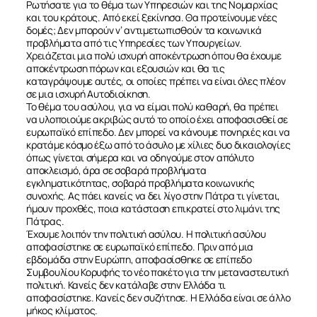
Ρωτήσατε για το θέμα των Υπηρεσιών και της Νομαρχίας
και του κράτους. Από εκεί ξεκίνησα. Θα προτείνουμε νέες
δομές; Δεν μπορούν ν’ αντιμετωπισθούν τα κοινωνικά
προβλήματα από τις Υπηρεσίες των Υπουργείων.
Χρειάζεται μια πολύ ισχυρή αποκέντρωση όπου θα έχουμε
αποκέντρωση πόρων και εξουσιών και θα τις
καταγράψουμε αυτές, οι οποίες πρέπει να είναι όλες πλέον
σε μια ισχυρή Αυτοδιοίκηση.
Το θέμα του ασύλου, για να είμαι πολύ καθαρή, θα πρέπει
να υλοποιούμε ακριβώς αυτό το οποίο έχει αποφασισθεί σε
ευρωπαϊκό επίπεδο. Δεν μπορεί να κάνουμε πονηριές και να
κρατάμε κόσμο έξω από το άσυλο με χίλιες δυο δικαιολογίες
όπως γίνεται σήμερα και να οδηγούμε στον απόλυτο
αποκλεισμό, άρα σε σοβαρά προβλήματα
εγκληματικότητας, σοβαρά προβλήματα κοινωνικής
συνοχής. Ας πάει κανείς να δει λίγο στην Πάτρα τι γίνεται,
ήμουν προχθές, ποια κατάσταση επικρατεί στο λιμάνι της
Πάτρας.
Έχουμε λοιπόν την πολιτική ασύλου. Η πολιτική ασύλου
αποφασίστηκε σε ευρωπαϊκό επίπεδο. Πριν από μια
εβδομάδα στην Ευρώπη, αποφασίσθηκε σε επίπεδο
Συμβουλίου Κορυφής το νέο πακέτο για την μεταναστευτική
πολιτική. Κανείς δεν κατάλαβε στην Ελλάδα τι
αποφασίστηκε. Κανείς δεν συζήτησε. Η Ελλάδα είναι σε άλλο
μήκος κλίματος.