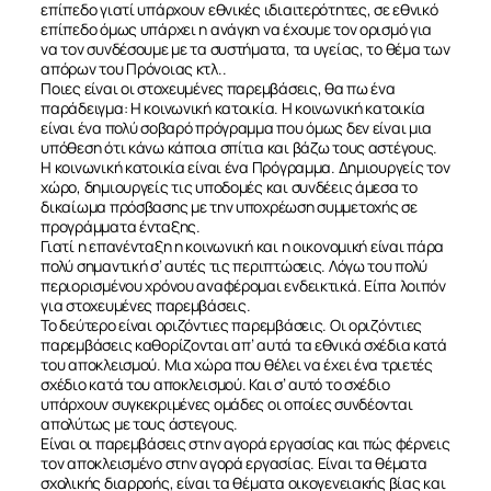
επίπεδο γιατί υπάρχουν εθνικές ιδιαιτερότητες, σε εθνικό
επίπεδο όμως υπάρχει η ανάγκη να έχουμε τον ορισμό για
να τον συνδέσουμε με τα συστήματα, τα υγείας, το θέμα των
απόρων του Πρόνοιας κτλ..
Ποιες είναι οι στοχευμένες παρεμβάσεις, θα πω ένα
παράδειγμα: Η κοινωνική κατοικία. Η κοινωνική κατοικία
είναι ένα πολύ σοβαρό πρόγραμμα που όμως δεν είναι μια
υπόθεση ότι κάνω κάποια σπίτια και βάζω τους αστέγους.
Η κοινωνική κατοικία είναι ένα Πρόγραμμα. Δημιουργείς τον
χώρο, δημιουργείς τις υποδομές και συνδέεις άμεσα το
δικαίωμα πρόσβασης με την υποχρέωση συμμετοχής σε
προγράμματα ένταξης.
Γιατί η επανένταξη η κοινωνική και η οικονομική είναι πάρα
πολύ σημαντική σ’ αυτές τις περιπτώσεις. Λόγω του πολύ
περιορισμένου χρόνου αναφέρομαι ενδεικτικά. Είπα λοιπόν
για στοχευμένες παρεμβάσεις.
Το δεύτερο είναι οριζόντιες παρεμβάσεις. Οι οριζόντιες
παρεμβάσεις καθορίζονται απ’ αυτά τα εθνικά σχέδια κατά
του αποκλεισμού. Μια χώρα που θέλει να έχει ένα τριετές
σχέδιο κατά του αποκλεισμού. Και σ’ αυτό το σχέδιο
υπάρχουν συγκεκριμένες ομάδες οι οποίες συνδέονται
απολύτως με τους άστεγους.
Είναι οι παρεμβάσεις στην αγορά εργασίας και πώς φέρνεις
τον αποκλεισμένο στην αγορά εργασίας. Είναι τα θέματα
σχολικής διαρροής, είναι τα θέματα οικογενειακής βίας και