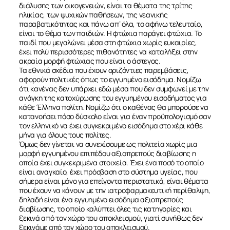
διάλυσης των οικογενειών, είναι τα θέματα της τρίτης
ηλικίας, των ψυχικών παθήσεων, της νεανικής
παραβατικότητας και πάνω απ’ όλα, το αφήνω τελευταίο,
είναι το θέμα των παιδιών. Η φτώχια παράγει φτώχια. Το
παιδί που μεγαλώνει μέσα στη φτώχια χωρίς ευκαιρίες,
έχει πολύ περισσότερες πιθανότητες να καταλήξει στην
ακραία μορφή φτώχιας που είναι ο άστεγος.
Τα εθνικά σχέδια που έχουν οριζόντιες παρεμβάσεις,
αφορούν πολιτικές όπως το εγγυημένο εισόδημα. Νομίζω
ότι κανένας δεν υπάρχει εδώ μέσα που δεν συμφωνεί με την
ανάγκη της κατοχύρωσης του εγγυημένου εισοδήματος για
κάθε Έλληνα πολίτη. Νομίζω ότι ο καθένας θα μπορούσε να
κατανοήσει πόσο δύσκολο είναι για έναν προϋπολογισμό σαν
τον ελληνικό να έχει συγκεκριμένο εισόδημα στο χέρι κάθε
μήνα για όλους τους πολίτες.
Όμως δεν γίνεται να συνεχίσουμε ως πολιτεία χωρίς μια
μορφή εγγυημένου επιπέδου αξιοπρεπούς διαβίωσης η
οποία έχει συγκεκριμένα στοιχεία. Έχει ένα ποσό το οποίο
είναι αναγκαίο, έχει πρόσβαση στο σύστημα υγείας, που
σήμερα είναι μόνο για επείγοντα περιστατικά, είναι θέματα
που έχουν να κάνουν με την ιατροφαρμακευτική περίθαλψη,
δηλαδή είναι ένα εγγυημένο εισόδημα αξιοπρεπούς
διαβίωσης, το οποίο καλύπτει όλες τις κατηγορίες και
ξεκινά από τον χώρο του αποκλεισμού, γιατί συνήθως δεν
ξεκινάμε από τον χώρο του αποκλεισμού.