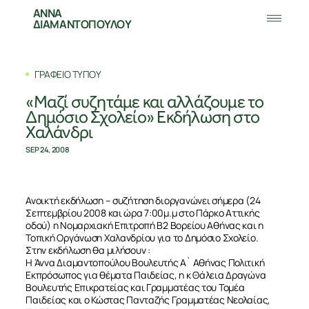
ΑΝΝΑ
ΔΙΑΜΑΝΤΟΠΟΥΛΟΥ
ΓΡΑΦΕΙΟ ΤΥΠΟΥ
«Μαζί συζητάμε και αλλάζουμε το
Δημόσιο Σχολείο» Εκδήλωση στο
Χαλάνδρι
SEP 24, 2008
Ανοικτή εκδήλωση – συζήτηση διοργανώνει σήμερα (24
Σεπτεμβρίου 2008 και ώρα 7:00μ.μ στο Πάρκο Αττικής
οδού) η Νομαρχιακή Επιτροπή Β2 Βορείου Αθήνας και η
Τοπική Οργάνωση Χαλανδρίου για το Δημόσιο Σχολείο.
Στην εκδήλωση θα μιλήσουν :
H Άννα Διαμαντοπούλου Βουλευτής Α` Αθήνας Πολιτική
Εκπρόσωπος για θέματα Παιδείας, η κ Θάλεια Δραγώνα
Βουλευτής Επικρατείας και Γραμματέας του Τομέα
Παιδείας και ο Κώστας Πανταζής Γραμματέας Νεολαίας,