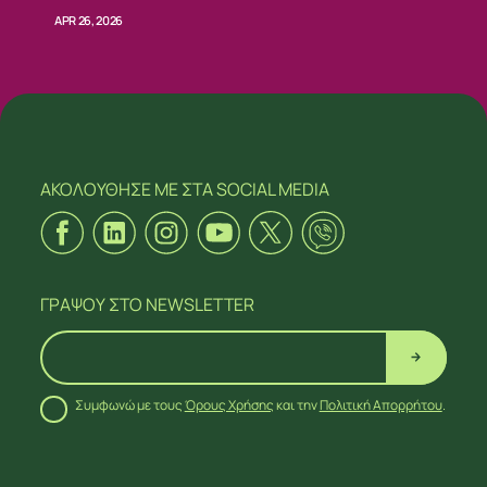
APR 26, 2026
ΑΚΟΛΟΥΘΗΣΕ ΜΕ
ΣΤΑ SOCIAL MEDIA
ΓΡΑΨΟΥ
ΣΤΟ NEWSLETTER
Συμφωνώ με τους
Όρους Χρήσης
και την
Πολιτική Απορρήτου
.
ΑΚΟΛΟΥΘΗΣΕ ΜΕ
ΣΤΑ SOCIAL MEDIA