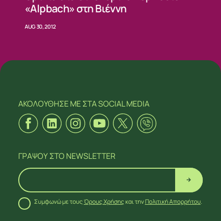
«Alpbach» στη Βιέννη
AUG 30, 2012
ΑΚΟΛΟΥΘΗΣΕ ΜΕ
ΣΤΑ SOCIAL MEDIA
ΓΡΑΨΟΥ
ΣΤΟ NEWSLETTER
Συμφωνώ με τους
Όρους Χρήσης
και την
Πολιτική Απορρήτου
.
ΑΚΟΛΟΥΘΗΣΕ ΜΕ
ΣΤΑ SOCIAL MEDIA