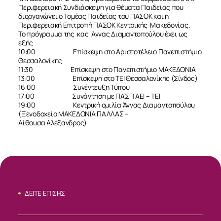
Περιφερειακή Συνδιάσκεψη για θέματα Παιδείας που
διοργανώνει ο Τομέας Παιδείας του ΠΑΣΟΚ και η
Περιφερειακή Επιτροπή ΠΑΣΟΚ Κεντρικής Μακεδονίας.
Το πρόγραμμα της κας Άννας Διαμαντοπούλου έχει ως
εξής
10:00 Επίσκεψη στο Αριστοτέλειο Πανεπιστήμιο
Θεσσαλονίκης
11:30 Επίσκεψη στο Πανεπιστήμιο ΜΑΚΕΔΟΝΙΑ
13:00 Επίσκεψη στο ΤΕΙ Θεσσαλονίκης (Σίνδος)
16:00 Συνέντευξη Τύπου
17:00 Συνάντηση με ΠΑΣΠ ΑΕΙ – ΤΕΙ
19:00 Κεντρική ομιλία Άννας Διαμαντοπούλου
(Ξενοδοχείο ΜΑΚΕΔΟΝΙΑ ΠΑΛΛΑΣ –
Αίθουσα Αλέξανδρος)
ΣΧΕΤΙΚΑ
ΔΕΙΤΕ ΕΠΙΣΗΣ