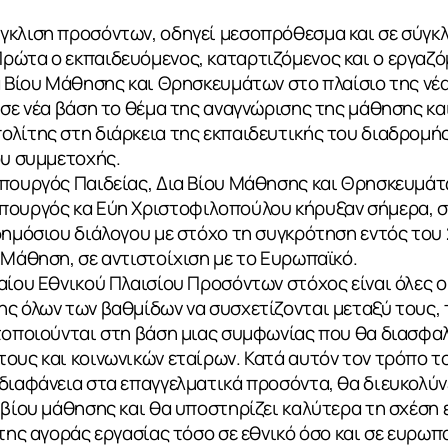
γκλιση προσόντων, οδηγεί μεσοπρόθεσμα και σε σύγκλ
ρώτα ο εκπαιδευόμενος, καταρτιζόμενος και ο εργαζό
ά Βίου Μάθησης και Θρησκευμάτων στο πλαίσιο της νέας
 σε νέα βάση το θέμα της αναγνώρισης της μάθησης κ
λίτης στη διάρκεια της εκπαιδευτικής του διαδρομής
ου συμμετοχής.
Υπουργός Παιδείας, Δια Βίου Μάθησης και Θρησκευμάτ
πουργός κα Εύη Χριστοφιλοπούλου κήρυξαν σήμερα, σ
δημόσιου διάλογου με στόχο τη συγκρότηση εντός του 
 Μάθηση, σε αντιστοίχιση με το Ευρωπαϊκό.
αίου Εθνικού Πλαισίου Προσόντων στόχος είναι όλες ο
ης όλων των βαθμίδων να συσχετίζονται μεταξύ τους,
τοποιούνται στη βάση μιας συμφωνίας που θα διασφαλί
ους και κοινωνικών εταίρων. Κατά αυτόν τον τρόπο το
διαφάνεια στα επαγγελματικά προσόντα, θα διευκολύν
 βίου μάθησης και θα υποστηρίζει καλύτερα τη σχέση 
 της αγοράς εργασίας τόσο σε εθνικό όσο και σε ευρωπ