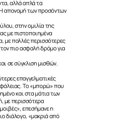
τα, αλλά απλά τα
. Η απονομή των προσόντων
ύλου, στην ομιλία της
νας με πιστοποιημένα
α, με πολλές περισσότερες
«τον πιο ασφαλή δρόμο για
αι σε σύγκλιση μισθών.
ύτερες επαγγελματικές
σφάλειας. Το «μπορώ» που
ιημένο και στα μάτια των
ή, με περισσότερα
μοιβές», επεσήμανε η
ιο διάλογο, «μακριά από