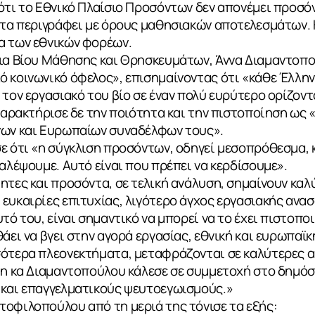
ότι το Εθνικό Πλαίσιο Προσόντων δεν απονέμει προσόν
ι τα περιγράφει με όρους μαθησιακών αποτελεσμάτων
α των εθνικών φορέων.
Δια Βίου Μάθησης και Θρησκευμάτων, Άννα Διαμαντοπο
ό κοινωνικό όφελος», επισημαίνοντας ότι «κάθε Έλλη
 τον εργασιακό του βίο σε έναν πολύ ευρύτερο ορίζοντ
 Χαρακτήρισε δε την ποιότητα και την πιστοποίηση ως 
νων και Ευρωπαίων συναδέλφων τους».
ε ότι «η σύγκλιση προσόντων, οδηγεί μεσοπρόθεσμα, κ
παλέψουμε. Αυτό είναι που πρέπει να κερδίσουμε».
ητες και προσόντα, σε τελική ανάλυση, σημαίνουν καλ
ευκαιρίες επιτυχίας, λιγότερο άγχος εργασιακής ανα
τό του, είναι σημαντικό να μπορεί να το έχει πιστοπο
άει να βγει στην αγορά εργασίας, εθνική και ευρωπαϊκ
σότερα πλεονεκτήματα, μεταφράζονται σε καλύτερες α
 η κα Διαμαντοπούλου κάλεσε σε συμμετοχή στο δημόσ
 και επαγγελματικούς ψευτοεγωισμούς.»
τοφιλοπούλου από τη μεριά της τόνισε τα εξής: