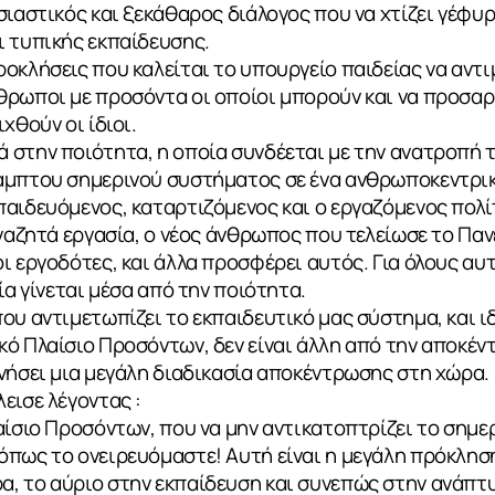
σιαστικός και ξεκάθαρος διάλογος που να χτίζει γέφυ
ι τυπικής εκπαίδευσης.
οκλήσεις που καλείται το υπουργείο παιδείας να αντ
θρωποι με προσόντα οι οποίοι μπορούν και να προσαρ
χθούν οι ίδιοι.
ΙΑ
 στην ποιότητα, η οποία συνδέεται με την ανατροπή 
αμπτου σημερινού συστήματος σε ένα ανθρωποκεντρι
αιδευόμενος, καταρτιζόμενος και ο εργαζόμενος πολίτ
αναζητά εργασία, ο νέος άνθρωπος που τελείωσε το Παν
ι εργοδότες, και άλλα προσφέρει αυτός. Για όλους αυ
ία γίνεται μέσα από την ποιότητα.
ου αντιμετωπίζει το εκπαιδευτικό μας σύστημα, και ι
ό Πλαίσιο Προσόντων, δεν είναι άλλη από την αποκέν
νήσει μια μεγάλη διαδικασία αποκέντρωσης στη χώρα.
εισε λέγοντας :
αίσιο Προσόντων, που να μην αντικατοπτρίζει το σημε
πως το ονειρευόμαστε! Αυτή είναι η μεγάλη πρόκληση,
, το αύριο στην εκπαίδευση και συνεπώς στην ανάπτυ