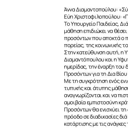
Άννα Διαμαντοπούλου: «Σύ
Εύη Χριστοφιλοπούλου: «Π
Το Υπουργείο Παιδείας, Δι
μάθηση επιδιώκει να θέσει
προσόντων που αποκτά ο πο
πορείας, της κοινωνικής τ
Στην κατεύθυνση αυτή, η 
Διαμαντόπουλου και η Υφυ
ημερίδας, την έναρξη του 
Προσόντων για τη Δια Βίου
Με τη συγκρότηση ενός ενι
τυπικής και άτυπης μάθησ
αναγνωρίζονται και να πισ
αμοιβαία εμπιστοσύνη κράτ
Προσόντων θα ενισχύει τη 
πρόοδο σε διαδικασίες διά
κατάρτισης με τις ανάγκες