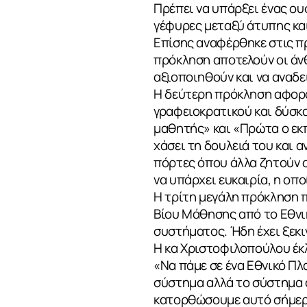
Πρέπει να υπάρξει ένας ου
ΝΕΑ
γέφυρες μεταξύ άτυπης κα
Επίσης αναφέρθηκε στις πρ
πρόκληση αποτελούν οι άν
αξιοποιηθούν και να αναδει
ΕΠΙΚΟΙΝΩΝ
Η δεύτερη πρόκληση αφορά
γραφειοκρατικού και δύσκ
μαθητής» και «Πρώτα ο εκπ
χάσει τη δουλειά του και 
πόρτες όπου άλλα ζητούν ο
να υπάρχει ευκαιρία, η οπο
Η τρίτη μεγάλη πρόκληση π
Βίου Μάθησης από το Εθνικ
συστήματος. Ήδη έχει ξεκι
Η κα Χριστοφιλοπούλου έκλ
«Να πάμε σε ένα Εθνικό Πλ
σύστημα αλλά το σύστημα ό
κατορθώσουμε αυτό σήμερα