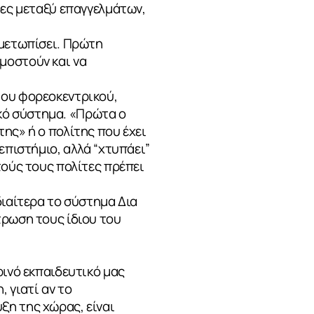
ρες μεταξύ επαγγελμάτων,
ιμετωπίσει. Πρώτη
μοστούν και να
του φορεοκεντρικού,
κό σύστημα. «Πρώτα ο
ης» ή ο πολίτης που έχει
επιστήμιο, αλλά “χτυπάει”
τούς τους πολίτες πρέπει
διαίτερα το σύστημα Δια
τρωση τους ίδιου του
ρινό εκπαιδευτικό μας
 γιατί αν το
ξη της χώρας, είναι