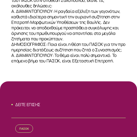
του ΠΑΣΟΚ στην υπόθεση Ζαχόπουλου, έκανε τις
ακόλουθες δηλώσεις:
Α. ΔΙΑΜΑΝΤΟΠΟΥΛΟΥ: Η ραγδαία εξέλιξη των γεγονότων,
καθιστά ιδιαίτερα σημαντική την αυριανή συζήτηση στην
Επιτροπή Μορφωτικών Υποθέσεων της Βουλής. Δεν
πρόκειται να αποδεχθούμε προσπάθεια συγκάλυψης και
άρνησης του πρωθυπουργού να απαντήσει στα μεγάλα
ζητήματα που προκύπτουν.
ΔΗΜΟΣΙΟΓΡΑΦΟΣ: Ποια είναι η θέση του ΠΑΣΟΚ για την προ
ημερησίας διατάξεως συζήτηση που ζητά ο Συνασπισμός;
Α. ΔΙΑΜΑΝΤΟΠΟΥΛΟΥ: Το θέμα είναι πολύ σημαντικό. Το
επόμενο βήμα του ΠΑΣΟΚ, είναι Εξεταστική Επιτροπή.
ΔΕΙΤΕ ΕΠΙΣΗΣ
ΣΧΕΤΙΚΑ
ΠΑΣΟΚ
ΝΕΑ