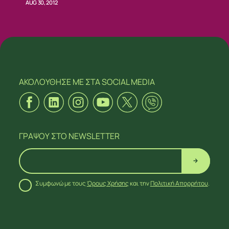
AUG 30, 2012
ΑΚΟΛΟΥΘΗΣΕ ΜΕ
ΣΤΑ SOCIAL MEDIA
ΓΡΑΨΟΥ
ΣΤΟ NEWSLETTER
Συμφωνώ με τους
Όρους Χρήσης
και την
Πολιτική Απορρήτου
.
ΑΚΟΛΟΥΘΗΣΕ ΜΕ
ΣΤΑ SOCIAL MEDIA