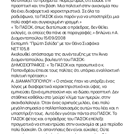
θα αλλάξει τα πράγματα. Νομίζω όμως ότι έδωσε την
προοπτική και την βάση. Μια πολιτική στην οικονομία που
θα έχει διαφορετικά χαρακτηριστικά. Σε όλα τα
ραδιόφωνα, το ΠΑΣΟΚ είναι παρόν για να υποστηρίξει μια
πολύ σαφή και συγκεκριμένη γραμμή.»
« Το ΠΑΣΟΚ, όπως διατύπωσε ο πρόεδρος, δεν θέλει
εκλογές, οι οποίες θα πάνε σε παραγραφές.» δηλώνει η Α.
Διαμαντοπούλου 15/09/2008
Εκπομπή: "Πρώτη Σελίδα" με τον Θάνο Σιαφάκα
ΝΕΤ 105,8
Ακολουθεί απόσπασμα της συνέντευξης με την Άννα
Διαμαντοπούλου, βουλευτή του ΠΑΣΟΚ:
ΔΗΜΟΣΙΟΓΡΑΦΟΣ: « Το ΠΑΣΟΚ και προσωπικά ο κ.
Παπανδρέου έπεισε τους πολίτες ότι υπάρχει εναλλακτική
πολιτική πρόταση;»
Α. ΔΙΑΜΑΝΤΟΠΟΥΛΟΥ: « Ο στόχος ήταν να υπάρξει ένας
λόγος με διαφορετικά χαρακτηριστικά και ύφος, να
εμπνεύσει ξανά εμπιστοσύνη και να δώσει προοπτική. Δεν
στάθηκε καθόλου στο ‘μαύρο’ κλίμα των ημερών, στην
σκανδαλολογία. Όταν ένας αρχηγός μιλάει, έχει πολύ
μεγάλη σημασία ο πολλαπλασιασμός αυτών που λέει και η
υποστήριξη τους. Αυτό δεν γινόταν πάντα στο ΠΑΣΟΚ. Το
ΠΑΣΟΚ φέτος και ο πρόεδρος του ΠΑΣΟΚ επέλεξε
πραγματικά να επικεντρώσει στην οικονομία σε μια περίοδο
πολύ δύσκολη. Οι απαντήσεις δεν είναι εύκολες. Ούτε