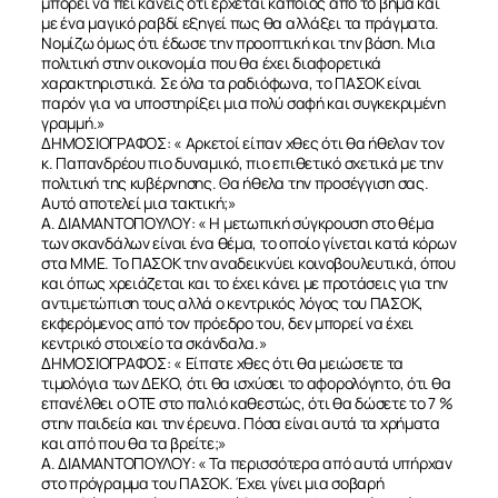
μπορεί να πει κανείς ότι έρχεται κάποιος από το βήμα και
με ένα μαγικό ραβδί εξηγεί πως θα αλλάξει τα πράγματα.
Νομίζω όμως ότι έδωσε την προοπτική και την βάση. Μια
πολιτική στην οικονομία που θα έχει διαφορετικά
χαρακτηριστικά. Σε όλα τα ραδιόφωνα, το ΠΑΣΟΚ είναι
παρόν για να υποστηρίξει μια πολύ σαφή και συγκεκριμένη
γραμμή.»
ΔΗΜΟΣΙΟΓΡΑΦΟΣ: « Αρκετοί είπαν χθες ότι θα ήθελαν τον
κ. Παπανδρέου πιο δυναμικό, πιο επιθετικό σχετικά με την
πολιτική της κυβέρνησης. Θα ήθελα την προσέγγιση σας.
Αυτό αποτελεί μια τακτική;»
Α. ΔΙΑΜΑΝΤΟΠΟΥΛΟΥ: « Η μετωπική σύγκρουση στο θέμα
των σκανδάλων είναι ένα θέμα, το οποίο γίνεται κατά κόρων
στα ΜΜΕ. Το ΠΑΣΟΚ την αναδεικνύει κοινοβουλευτικά, όπου
και όπως χρειάζεται και το έχει κάνει με προτάσεις για την
αντιμετώπιση τους αλλά ο κεντρικός λόγος του ΠΑΣΟΚ,
εκφερόμενος από τον πρόεδρο του, δεν μπορεί να έχει
κεντρικό στοιχείο τα σκάνδαλα.»
ΔΗΜΟΣΙΟΓΡΑΦΟΣ: « Είπατε χθες ότι θα μειώσετε τα
τιμολόγια των ΔΕΚΟ, ότι θα ισχύσει το αφορολόγητο, ότι θα
επανέλθει ο ΟΤΕ στο παλιό καθεστώς, ότι θα δώσετε το 7 %
στην παιδεία και την έρευνα. Πόσα είναι αυτά τα χρήματα
και από που θα τα βρείτε;»
Α. ΔΙΑΜΑΝΤΟΠΟΥΛΟΥ: « Τα περισσότερα από αυτά υπήρχαν
στο πρόγραμμα του ΠΑΣΟΚ. Έχει γίνει μια σοβαρή