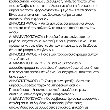
κοστολόγηση. Μόνο με μια ρύθμιση, η ΝΔ, το πρώτο μήνα
που ανέλαβε, είχε ως αποτέλεσμα να χάσει 4 δις. ευρώ το
δημόσιο από την φορολόγηση των μεγάλων επιχειρήσεων.
Είναι μια απάντηση, πως βρίσκεις χρήματα από
συγκεκριμένους φόρους.»
ΔΗΜΟΣΙΟΓΡΑΦΟΣ: « Αυτά εκτιμάτε ότι μπορεί να γίνουν
πιστευτά από τον απλό πολίτη που σας ακούει αυτήν την
ώρα;»
Α. ΔΙΑΜΑΝΤΟΠΟΥΛΟΥ: « Νομίζω ότι αυτό είναι και το
μεγάλο μας στοίχημα. Να πούμε, να εξηγήσουμε και με τα
πρόσωπα και την αξιοπιστία των επιτελείων, να δείξουμε
ότι αυτά μπορούν να γίνουν.»
ΔΗΜΟΣΙΟΓΡΑΦΟΣ: « Ποιο είναι το χρονοδιάγραμμα αυτών
των μέτρων;»
Α. ΔΙΑΜΑΝΤΟΠΟΥΛΟΥ: « Τα βασικά μέτρα έχουν
χρονοδιάγραμμα τετραετίας. Υπάρχουν όμως μέτρα, όπως
ΣΧΕΤΙΚΑ
η αλλαγή στο ασφαλιστικό έχει βάθος χρόνου που πάει στη
δεκαετία.»
ΔΗΜΟΣΙΟΓΡΑΦΟΣ: « Το ζήτημα των εργαζομένων στο
ΝΕΑ
δημόσιο με δελτίο παροχής υπηρεσιών, εκεί ο κ.
Παπανδρέου μίλησε για κανονικές συμβάσεις με ένα
σύστημα, όπως περιέγραψε, διαφάνειας.»
ΕΠΙΚΟΙΝΩΝΙΑ
Α. ΔΙΑΜΑΝΤΟΠΟΥΛΟΥ: « Οι συμβάσεις έργου καταργούνται
στο δημόσιο. Το δημόσιο θα προσλαμβάνει τους
υπαλλήλους του με συμβάσεις εργασίας. Δηλαδή, με