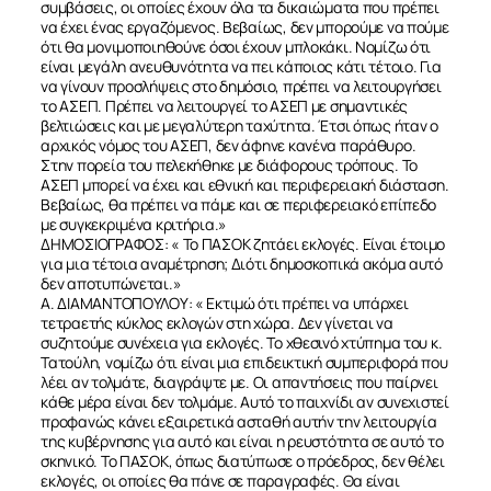
συμβάσεις, οι οποίες έχουν όλα τα δικαιώματα που πρέπει
να έχει ένας εργαζόμενος. Βεβαίως, δεν μπορούμε να πούμε
ότι θα μονιμοποιηθούνε όσοι έχουν μπλοκάκι. Νομίζω ότι
είναι μεγάλη ανευθυνότητα να πει κάποιος κάτι τέτοιο. Για
να γίνουν προσλήψεις στο δημόσιο, πρέπει να λειτουργήσει
το ΑΣΕΠ. Πρέπει να λειτουργεί το ΑΣΕΠ με σημαντικές
βελτιώσεις και με μεγαλύτερη ταχύτητα. Έτσι όπως ήταν ο
αρχικός νόμος του ΑΣΕΠ, δεν άφηνε κανένα παράθυρο.
Στην πορεία του πελεκήθηκε με διάφορους τρόπους. Το
ΑΣΕΠ μπορεί να έχει και εθνική και περιφερειακή διάσταση.
Βεβαίως, θα πρέπει να πάμε και σε περιφερειακό επίπεδο
με συγκεκριμένα κριτήρια.»
ΔΗΜΟΣΙΟΓΡΑΦΟΣ: « Το ΠΑΣΟΚ ζητάει εκλογές. Είναι έτοιμο
για μια τέτοια αναμέτρηση; Διότι δημοσκοπικά ακόμα αυτό
δεν αποτυπώνεται.»
Α. ΔΙΑΜΑΝΤΟΠΟΥΛΟΥ: « Εκτιμώ ότι πρέπει να υπάρχει
τετραετής κύκλος εκλογών στη χώρα. Δεν γίνεται να
συζητούμε συνέχεια για εκλογές. Το χθεσινό χτύπημα του κ.
Τατούλη, νομίζω ότι είναι μια επιδεικτική συμπεριφορά που
λέει αν τολμάτε, διαγράψτε με. Οι απαντήσεις που παίρνει
κάθε μέρα είναι δεν τολμάμε. Αυτό το παιχνίδι αν συνεχιστεί
προφανώς κάνει εξαιρετικά ασταθή αυτήν την λειτουργία
της κυβέρνησης για αυτό και είναι η ρευστότητα σε αυτό το
σκηνικό. Το ΠΑΣΟΚ, όπως διατύπωσε ο πρόεδρος, δεν θέλει
εκλογές, οι οποίες θα πάνε σε παραγραφές. Θα είναι