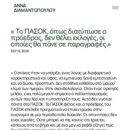
ΑΝΝΑ
ΔΙΑΜΑΝΤΟΠΟΥΛΟΥ
« Το ΠΑΣΟΚ, όπως διατύπωσε ο
πρόεδρος, δεν θέλει εκλογές, οι
οποίες θα πάνε σε παραγραφές.»
SEP 16, 2008
« Ο στόχος ήταν να υπάρξει ένας λόγος με διαφορετικά
χαρακτηριστικά και ύφος, να εμπνεύσει ξανά εμπιστοσύνη
και να δώσει προοπτική. Δεν στάθηκε καθόλου στο ‘μαύρο’
κλίμα των ημερών, στην σκανδαλολογία. Όταν ένας αρχηγός
μιλάει, έχει πολύ μεγάλη σημασία ο πολλαπλασιασμός
αυτών που λέει και η υποστήριξη τους. Αυτό δεν γινόταν
πάντα στο ΠΑΣΟΚ. Το ΠΑΣΟΚ φέτος και ο πρόεδρος του
ΠΑΣΟΚ επέλεξε πραγματικά να επικεντρώσει στην
οικονομία σε μια περίοδο πολύ δύσκολη. Οι απαντήσεις δεν
είναι εύκολες. Ούτε μπορεί να πει κανείς ότι έρχεται
κάποιος από το βήμα και με ένα μαγικό ραβδί εξηγεί πως