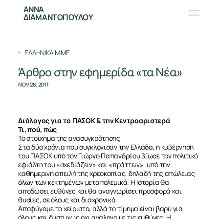
ΑΝΝΑ
ΔΙΑΜΑΝΤΟΠΟΥΛΟΥ
ΕΛΛΗΝΙΚΑ ΜΜΕ
Άρθρο στην εφημερίδα «τα Νέα»
NOV 28, 2011
Διάλογος για το ΠΑΣΟΚ & την Κεντροαριστερά
Τι, πού, πώς
Το στοίχημα της ανασυγκρότησης
Στα δύο χρόνια που συγκλόνισαν την Ελλάδα, η κυβέρνηση
του ΠΑΣΟΚ υπό τον Γιώργο Παπανδρέου βίωσε τον πολιτικό
εφιάλτη του «σχεδιάζειν» και «πράττειν», υπό την
καθημερινή απειλή της χρεοκοπίας, δηλαδή της απώλειας
όλων των κεκτημένων μεταπολεμικά. Η Ιστορία θα
αποδώσει ευθύνες και θα αναγνωρίσει προσφορά και
θυσίες, σε όλους και διαχρονικά.
Αποφύγαμε το χείριστο, αλλά το τίμημα είναι βαρύ για
όλους και δυστυχώς όχι ανάλογο με τις ευθύνες. Η