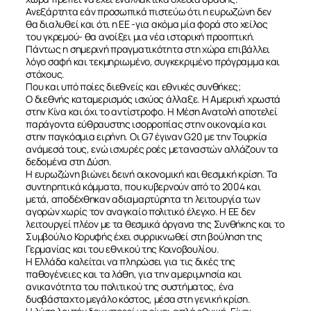
Ανεξάρτητα εάν προσωπικά πιστεύω ότι η ευρωζώνη δεν
θα διαλυθεί και ότι η EE -για ακόμα μία φορά στο χείλος
του γκρεμού- θα ανοίξει μια νέα ιστορική προοπτική.
Πάντως η σημερινή πραγματικότητα στη χώρα επιβάλλει
λόγο σαφή και τεκμηριωμένο, συγκεκριμένο πρόγραμμα και
στόχους.
Που και υπό ποίες διεθνείς και εθνικές συνθήκες;
Ο διεθνής καταμερισμός ισχύος άλλαξε. Η Αμερική χρωστά
στην Κίνα και όχι το αντίστροφο. Η Μέση Ανατολή αποτελεί
παράγοντα εύθραυστης ισορροπίας στην οικονομία και
στην παγκόσμια ειρήνη. Οι G7 έγιναν G20 με την Τουρκία
ανάμεσά τους, ενώ ισχυρές ροές μεταναστών αλλάζουν τα
δεδομένα στη Δύση.
Η ευρωζώνη βιώνει δεινή οικονομική και θεσμική κρίση. Τα
συντηρητικά κόμματα, που κυβερνούν από το 2004 και
μετά, αποδέχθηκαν αδιαμαρτύρητα τη λειτουργία των
αγορών χωρίς τον αναγκαίο πολιτικό έλεγχο. Η EE δεν
λειτουργεί πλέον με τα θεσμικά όργανα της Συνθήκης και το
Συμβούλιο Κορυφής έχει συρρικνωθεί στη βούληση της
Γερμανίας και του εθνικού της Κοινοβουλίου.
Η Ελλάδα καλείται να πληρώσει για τις δικές της
παθογένειες και τα λάθη, για την αμεριμνησία και
ανικανότητα του πολιτικού της συστήματος, ένα
δυσβάσταχτο μεγάλο κόστος, μέσα στη γενική κρίση.