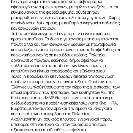
Για να μείνουμε στο ευρώ απαιτείται σεβασμός και
εφαρμογή των συμφωνημένων, με πρώτη την εξάλειψη του
εθνικού άγους της φοροδιαφυγής, σύνδεση των
μεταρρυθμίσεων με το νέο μοντέλο παραγωγής κ.λπ. Χωρίς
επικίνδυνους λαϊκισμούς, με καθαρή συνεργασία πολιτείας
και κοινωνικών εταίρων.
Το δίκτυο αλληλεγγύης – δεν μπορεί να είναι απλά μια
κρατική υπόθεση. Τα δίκτυα γειτονιάς με τη συμμετοχή του
πολίτη αλλά και των κοινωνικών θεσμών με πρωτοβουλία
και ευελιξία είναι ιστορικά ο μόνος τρόπος διαφύλαξης της
κοινωνικής συνοχής σε περιόδους κρίσης. Πολιτεία,
οργανώσεις πολιτών, εκκλησία, δήμοι οφείλουν να
πολλαπλασιάσουν την απόδοση των λίγων πόρων, με
καταλύτη ένα κίνημα προσφοράς και εθελοντισμού.
Τέλος, η προσέλκυση επενδύσεων απαιτεί την οργάνωση
ομάδων «σταυροφόρων της ανάπτυξης». Ομάδων από
Έλληνες υψηλού κύρους από τον χώρο της Διασποράς, των
επιχειρηματιών, των τραπεζών, των καθηγητών ΑΕΙ, της
διοίκησης και των MME θα πρέπει να επιφορτιστούν με
σχέδιο δράσης για προσέλκυση κεφαλαίων από Κίνα, ΗΠΑ,
Εμιράτα με τον συντονισμό και την άμεση και αναγκαία
κατά περίπτωση παρέμβαση της Πολιτείας.
Ακαλλιέργητη γη, ορυκτός πλούτος, ενεργειακοί πόροι,
υποδομές στη ναυτιλία και στον τουρισμό απαιτούν
αξιοποίηση, που προϋποθέτει κεφάλαια.