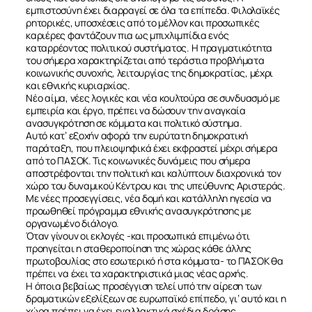
εμπιστοσύνη έχει διαρραγεί σε όλα τα επίπεδα. Φιλολαϊκές
ρητορικές, υποσχέσεις από το μέλλον και προσωπικές
καριέρες φαντάζουν πια ως μπιχλιμπίδια ενός
καταρρέοντος πολιτικού συστήματος. Η πραγματικότητα
του σήμερα χαρακτηρίζεται από τεράστια προβλήματα
κοινωνικής συνοχής, λειτουργίας της δημοκρατίας, μέχρι
και εθνικής κυριαρχίας.
Νέο αίμα, νέες λογικές και νέα κουλτούρα σε συνδυασμό με
εμπειρία και έργο, πρέπει να δώσουν την αναγκαία
ανασυγκρότηση σε κόμματα και πολιτικό σύστημα.
Αυτό κατ’ εξοχήν αφορά την ευρύτατη δημοκρατική
παράταξη, που πλειοψηφικά έχει εκφραστεί μέχρι σήμερα
από το ΠΑΣΟΚ. Τις κοινωνικές δυνάμεις που σήμερα
αποστρέφονται την πολιτική και καλύπτουν διαχρονικά τον
χώρο του δυναμικού Κέντρου και της υπεύθυνης Αριστεράς.
Με νέες προσεγγίσεις, νέα δομή και κατάλληλη ηγεσία να
προωθηθεί πρόγραμμα εθνικής ανασυγκρότησης με
οργανωμένο διάλογο.
Όταν γίνουν οι εκλογές -και προσωπικά επιμένω ότι
προηγείται η σταθεροποίηση της χώρας κάθε άλλης
πρωτοβουλίας στο εσωτερικό ή στα κόμματα- το ΠΑΣΟΚ θα
πρέπει να έχει τα χαρακτηριστικά μιας νέας αρχής.
Η όποια βεβαίως προσέγγιση τελεί υπό την αίρεση των
δραματικών εξελίξεων σε ευρωπαϊκό επίπεδο, γι’ αυτό και η
χώρα πρέπει να έχει εναλλακτικά σχέδια δράσης.