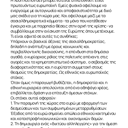
Η λύση λοιπόν δεν μπορεί να είναι απλά εθνική. Είναι
πρωτευόντως ευρωπαϊκή. Εμείς φυσικά οφείλουμε να
ενεργούμε με αυτογνωσία και αποφασιστικότητα με δικό
μας σχέδιο για τη χώρα μας. Και οφείλουμε μαζί με τα
σοσιαλδημοκρατικά κόμματα -τα μόνα που κατέθεσαν
έγκαιρα και με παρρησία θέσεις στην αρχή της κρίσης- να
συμβάλλουμε στην ενίσχυση της Ευρώπης όπου μετέχουμε.
Τι είναι εφικτό σε αυτές τις συνθήκες;
Υπάρχουν οι βασικοί άξονες της σοσιαλδημοκρατίας,
δηλαδή η ανάπτυξη με όρους κοινωνικής και
περιβαλλοντικής δικαιοσύνης, η επένδυση στα δημόσια
αγαθά, ο κυρίαρχος ρόλος της πολιτικής απέναντι στις
αγορές και το χρηματοπιστωτικό σύστημα , ο σεβασμός της
διαφορετικότητας και η ευρύτατη συμμετοχή στους
θεσμούς της δημοκρατίας. Ως εθνικός και ευρωπαϊκός
στόχος.
Όταν όμως η παραγωγή βυθίζεται, η δημοκρατία και η
εθνική κυριαρχία απειλούνται από ένα αδηφάγο χρέος,
επιβάλλεται δράση για επίτευξη άμεσων στόχων.
Οι στόχοι αυτοί αφορούν:
1. Την παραμονή της χώρας στο ευρώ με εφαρμογή των
δεσμεύσεων και των συμφωνημένων μεταρρυθμίσεων.
Έξοδος από το ευρώ σημαίνει απώλεια εθνικού κεκτημένου
και καταστροφή κοινωνικών και οικονομικών δομών.
2. Τη δημιουργία ενός «δικτύου αλληλεγγύης» για την άμεση