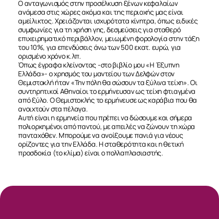
Ο ανταγωνισμός στην προσέλκυση ξένων κεφαλαίων
ανάμεσα στις χώρες ακόμα και της περιοχής μας είναι
αμείλικτος. Χρειάζονται ισχυρότατα κίνητρα, όπως ειδικές
συμφωνίες για τη χρήση γης, δεσμεύσεις για σταθερό
επιχειρηματικό περιβάλλον, μειωμένη φορολογία στην τάξη
του 10%, για επενδύσεις άνω των 500 εκατ. ευρώ, για
ορισμένο χρόνο κ.λπ.
Όπως έγραφα κλείνοντας -στο βιβλίο μου «Η Έξυπνη
Ελλάδα»- ο χρησμός του μαντείου των Δελφών στον
Θεμιστοκλή ήταν «Την πόλη θα σώσουν τα ξύλινα τείχη». Οι
συντηρητικοί Αθηναίοι το ερμήνευσαν ως τείχη φτιαγμένα
από ξύλο. Ο Θεμιστοκλής το ερμήνευσε ως καράβια που θα
ανοιχτούν στα πέλαγα.
Αυτή είναι η ερμηνεία που πρέπει να δώσουμε και σήμερα
πολιορκημένοι από παντού, με απειλές να ζώνουν τη χώρα
πανταχόθεν. Μπορούμε να ανοίξουμε πανιά για νέους
ορίζοντες για την Ελλάδα. Η σταθερότητα και η θετική
προσδοκία (το κλίμα) είναι ο πολλαπλασιαστής.