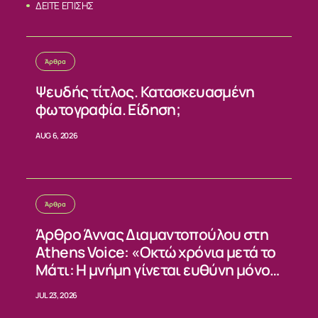
ΔΕΙΤΕ ΕΠΙΣΗΣ
Άρθρα
Ψευδής τίτλος. Κατασκευασμένη
φωτογραφία. Είδηση;
AUG 6, 2026
Άρθρα
Άρθρο Άννας Διαμαντοπούλου στη
Athens Voice: «Οκτώ χρόνια μετά το
Μάτι: Η μνήμη γίνεται ευθύνη μόνο
όταν γίνεται αλλαγή»
JUL 23, 2026