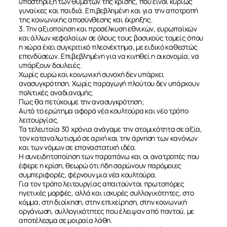
υποστήριξη των θυμάτων της κρίσης, που είναι κυρίως
γυναίκες και παιδιά. Επιβεβλημένη και για την αποτροπή
της κοινωνικής αποσύνθεσης και έκρηξης.
3. Την αξιοποίηση και προσέλκυση εθνικών, ευρωπαϊκών
και άλλων κεφαλαίων σε όλους τους βασικούς τομείς όπου
η χώρα έχει συγκριτικό πλεονέκτημα, με ειδικό καθεστώς
επενδύσεων. Επιβεβλημένη για να κινηθεί η οικονομία, να
υπάρξουν δουλειές.
Χωρίς ευρώ και κοινωνική συνοχή δεν υπάρχει
ανασυγκρότηση. Χωρίς παραγωγή πλούτου δεν υπάρχουν
πολιτικές αναδιανομής.
Πως θα πετύχουμε την ανασυγκρότηση;
Αυτό το ερώτημα αφορά νέα κουλτούρα και νέο τρόπο
λειτουργίας.
ΣΧΕΤΙΚΑ
Τα τελευταία 30 χρόνια ανάγαμε την ατομικότητα σε αξία,
τον καταναλωτισμό σε αρχή και την άρνηση των κανόνων
και των νόμων σε επαναστατική ιδέα.
ΝΕΑ
Η συνειδητοποίηση των παραπάνω και οι ανατροπές που
έφερε η κρίση, θεωρώ ότι ήδη σαρώνουν παρόμοιες
συμπεριφορές, φέρνουν μια νέα κουλτούρα.
ΕΠΙΚΟΙΝΩΝΙΑ
Για τον τρόπο λειτουργίας απαιτούνται πρωτοπόρες
ηγετικές μορφές, αλλά και ισχυρές συλλογικότητες, στο
κόμμα, στη διοίκηση, στην επιχείρηση, στην κοινωνική
οργάνωση, συλλογικότητες που έλειψαν από παντού, με
αποτέλεσμα σε μοιραία λάθη.