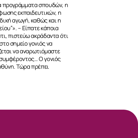
τα προγράμματα σπουδών, η
φωσης εκπαιδευτικών, η
δική αγωγή, καθώς και η
είου”». – Είπατε κάποια
ατι, πιστεύω ακράδαντα ότι
στο σημείο γονιός να
άζεται να αναρωτιόμαστε
υ συμφέροντος… Ο γονιός
ευθύνη. Τώρα πρέπει