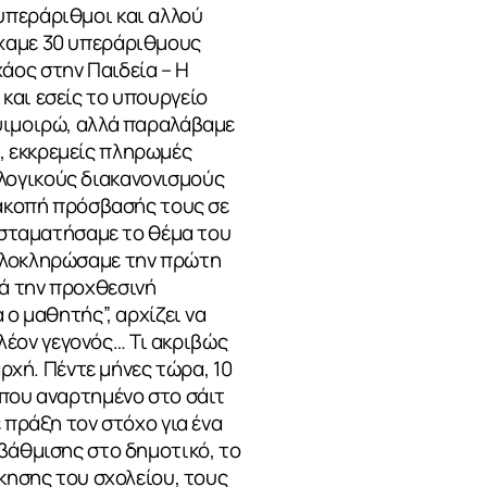
υπεράριθμοι και αλλού
 είχαμε 30 υπεράριθμους
άος στην Παιδεία – Η
και εσείς το υπουργείο
μψιμοιρώ, αλλά παραλάβαμε
, εκκρεμείς πληρωμές
λογικούς διακανονισμούς
ιακοπή πρόσβασής τους σε
ς σταματήσαμε το θέμα του
 ολοκληρώσαμε την πρώτη
ά την προχθεσινή
 ο μαθητής”, αρχίζει να
πλέον γεγονός… Τι ακριβώς
αρχή. Πέντε μήνες τώρα, 10
 που αναρτημένο στο σάιτ
 πράξη τον στόχο για ένα
αβάθμισης στο δημοτικό, το
κησης του σχολείου, τους