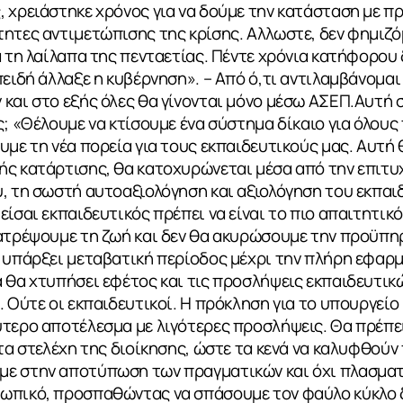
 χρειάστηκε χρόνος για να δούμε την κατάσταση με πρ
ητες αντιμετώπισης της κρίσης. Αλλωστε, δεν φημιζό
ά τη λαίλαπα της πενταετίας. Πέντε χρόνια κατήφορου 
πειδή άλλαξε η κυβέρνηση». – Από ό,τι αντιλαμβάνομαι
και στο εξής όλες θα γίνονται μόνο μέσω ΑΣΕΠ.Αυτή 
ς; «Θέλουμε να κτίσουμε ένα σύστημα δίκαιο για όλους
υμε τη νέα πορεία για τους εκπαιδευτικούς μας. Αυτή 
ής κατάρτισης, θα κατοχυρώνεται μέσα από την επιτυ
, τη σωστή αυτοαξιολόγηση και αξιολόγηση του εκπαιδ
είσαι εκπαιδευτικός πρέπει να είναι το πιο απαιτητικ
ατρέψουμε τη ζωή και δεν θα ακυρώσουμε την προϋπηρ
α υπάρξει μεταβατική περίοδος μέχρι την πλήρη εφαρ
 θα χτυπήσει εφέτος και τις προσλήψεις εκπαιδευτικών
. Ούτε οι εκπαιδευτικοί. Η πρόκληση για το υπουργείο
τερο αποτέλεσμα με λιγότερες προσλήψεις. Θα πρέπει ν
 τα στελέχη της διοίκησης, ώστε τα κενά να καλυφθούν
ε στην αποτύπωση των πραγματικών και όχι πλασματι
ωπικό, προσπαθώντας να σπάσουμε τον φαύλο κύκλο 