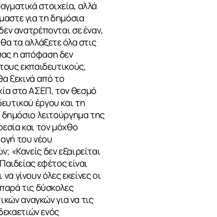
αγματικά στοιχεία, αλλά
μαστε για τη δημόσια
δεν ανατρέπονται σε έναν,
 θα τα αλλάξετε όλα στις
σας η απόφαση δεν
 τους εκπαιδευτικούς,
θα ξεκινά από το
χία στο ΑΣΕΠ, τον θεσμό
ευτικού έργου και τη
ό δημόσιο λειτούργημα της
εσία και τον μόχθο
μογή του νέου
; «Κανείς δεν εξαιρείται
 Παιδείας εφέτος είναι
α γίνουν όλες εκείνες οι
 παρά τις δύσκολες
κών αναγκών για να τις
δεκαετιών ενός