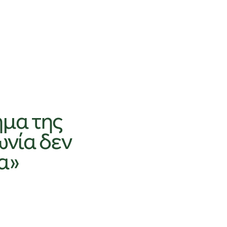
ήμα της
ωνία δεν
α»