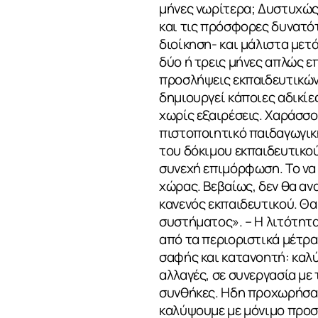
μήνες νωρίτερα; Δυστυχώς,
και τις πρόσφορες δυνατότ
διοίκηση- και μάλιστα μετ
δύο ή τρεις μήνες απλώς ε
προσλήψεις εκπαιδευτικών 
δημιουργεί κάποιες αδικίε
χωρίς εξαιρέσεις. Χαράσσο
πιστοποιητικό παιδαγωγικ
του δόκιμου εκπαιδευτικού
συνεχή επιμόρφωση. Το να 
ΣΧΕΤΙΚΑ
χώρας. Βεβαίως, δεν θα αν
κανενός εκπαιδευτικού. Θ
συστήματος». – Η λιτότητα
από τα περιοριστικά μέτρα
ΝΕΑ
σαφής και κατανοητή: καλύ
αλλαγές, σε συνεργασία με
συνθήκες. Ηδη προχωρήσαμ
καλύψουμε με μόνιμο προσ