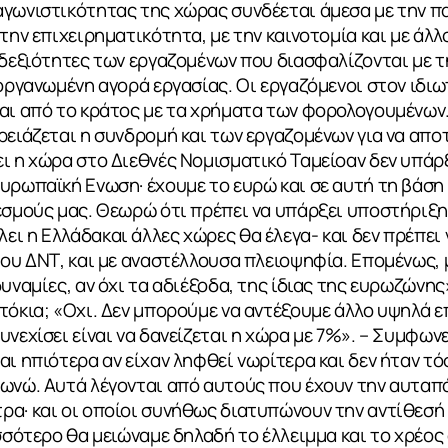
αγωνιστικότητας της χώρας συνδέεται άμεσα με την 
 την επιχειρηματικότητα, με την καινοτομία και με άλ
 δεξιότητες των εργαζομένων που διασφαλίζονται με τη
οργανωμένη αγορά εργασίας. Οι εργαζόμενοι στον ιδιωτ
αι από το κράτος με τα χρήματα των φορολογουμένων.
ρειάζεται η συνδρομή και των εργαζομένων για να αποτ
ι η χώρα στο Διεθνές Νομισματικό Ταμείοαν δεν υπάρ
υρωπαϊκή Ενωση· έχουμε το ευρώ και σε αυτή τη βάση
θεσμούς μας. Θεωρώ ότι πρέπει να υπάρξει υποστήριξ
ι η Ελλάδακαι άλλες χώρες θα έλεγα- και δεν πρέπει 
του ΔΝΤ, και με αναστέλλουσα πλειοψηφία. Επομένως,
υναμίες, αν όχι τα αδιέξοδα, της ίδιας της ευρωζώνης»
τόκια; «Οχι. Δεν μπορούμε να αντέξουμε άλλο υψηλά ε
νεχίσει είναι να δανείζεται η χώρα με 7%». – Συμφωνε
αι ηπιότερα αν είχαν ληφθεί νωρίτερα και δεν ήταν τό
φωνώ. Αυτά λέγονται από αυτούς που έχουν την αυταπ
α· και οι οποίοι συνήθως διατυπώνουν την αντίθεσή τ
ισσότερο θα μειώναμε δηλαδή το έλλειμμα και το χρέος