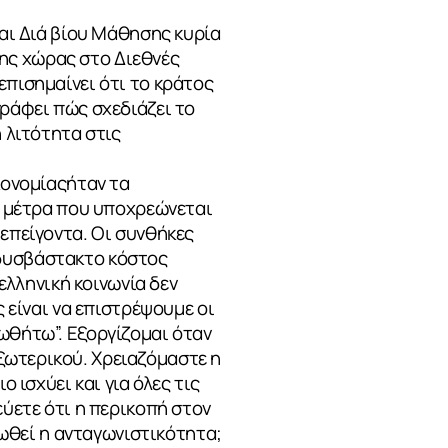
και Διά βίου Μάθησης κυρία
ης χώρας στο Διεθνές
επισημαίνει ότι το κράτος
γράφει πώς σχεδιάζει το
η λιτότητα στις
κονομίαςήταν τα
Τα μέτρα που υποχρεώνεται
τεπείγοντα. Οι συνθήκες
 δυσβάστακτο κόστος
 ελληνική κοινωνία δεν
ς είναι να επιστρέψουμε οι
ωθήτω”. Εξοργίζομαι όταν
ξωτερικού. Χρειαζόμαστε η
 ισχύει και για όλες τις
εύετε ότι η περικοπή στον
ονωθεί η ανταγωνιστικότητα;