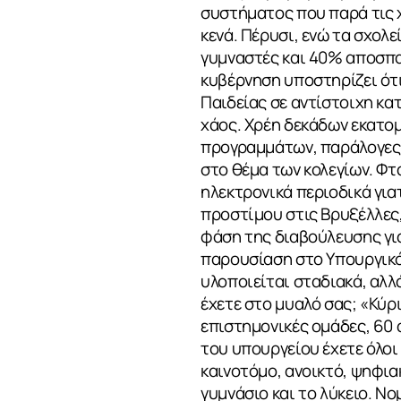
συστήματος που παρά τις 
ΕΠΙΚΟΙΝΩΝ
κενά. Πέρυσι, ενώ τα σχολε
γυμναστές και 40% αποσπα
κυβέρνηση υποστηρίζει ότι
Παιδείας σε αντίστοιχη κ
χάος. Χρέη δεκάδων εκατο
προγραμμάτων, παράλογες 
στο θέμα των κολεγίων. Φτ
ηλεκτρονικά περιοδικά για
προστίμου στις Βρυξέλλες
φάση της διαβούλευσης γι
παρουσίαση στο Υπουργικό 
υλοποιείται σταδιακά, αλλά
έχετε στο μυαλό σας; «Κύρι
επιστημονικές ομάδες, 60 
του υπουργείου έχετε όλοι
καινοτόμο, ανοικτό, ψηφια
γυμνάσιο και το λύκειο. Ν