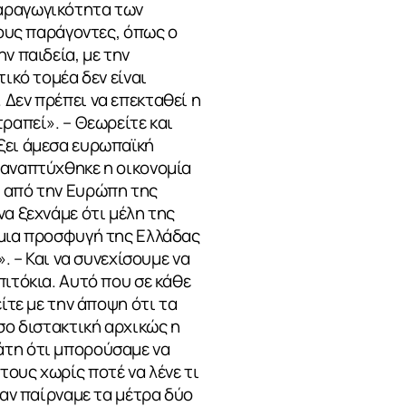
παραγωγικότητα των
λους παράγοντες, όπως ο
ν παιδεία, με την
ικό τομέα δεν είναι
 Δεν πρέπει να επεκταθεί η
ραπεί». – Θεωρείτε και
ξει άμεσα ευρωπαϊκή
 αναπτύχθηκε η οικονομία
η από την Ευρώπη της
να ξεχνάμε ότι μέλη της
 μια προσφυγή της Ελλάδας
. – Και να συνεχίσουμε να
πιτόκια. Αυτό που σε κάθε
ίτε με την άποψη ότι τα
σο διστακτική αρχικώς η
άτη ότι μπορούσαμε να
ους χωρίς ποτέ να λένε τι
 αν παίρναμε τα μέτρα δύο