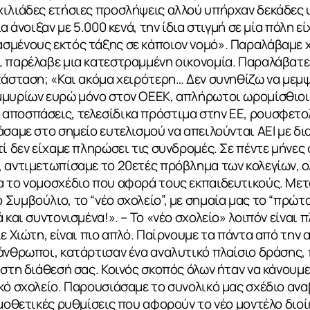
χιλιάδες ετήσιες προσλήψεις αλλού υπήρχαν δεκάδες 
ΙΑ
ία άνοιξαν με 5.000 κενά, την ίδια στιγμή σε μία πόλη
σμένους εκτός τάξης σε κάποιον νομό». Παραλάβαμε χ
 παρέλαβε μια κατεστραμμένη οικονομία. Παραλάβατε 
ατάσταση; «Και ακόμα χειρότερη… Δεν συνηθίζω να με
μμυρίων ευρώ μόνο στον ΟΕΕΚ, απλήρωτοι ωρομίσθιοι
αποσπάσεις, τελεσίδικα πρόστιμα στην ΕΕ, ρουσφετο
άσαμε στο σημείο ευτελισμού να απειλούνται ΑΕΙ με δ
τί δεν είχαμε πληρώσει τις συνδρομές. Σε πέντε μήνε
, αντιμετωπίσαμε το 20ετές πρόβλημα των κολεγίων,
α το νομοσχέδιο που αφορά τους εκπαιδευτικούς. Μετ
Συμβούλιο, το “νέο σχολείο”, με σημαία μας το “πρώτα
 και συντονισμένα!». – Το «νέο σχολείο» λοιπόν είναι 
ε Χιώτη, είναι πιο απλό. Παίρνουμε τα πάντα από την 
άνθρωποι, κατάρτισαν ένα αναλυτικό πλαίσιο δράσης,
 στη διάθεσή σας. Κοινός σκοπός όλων ήταν να κάνουμε
κό σχολείο. Παρουσιάσαμε το συνολικό μας σχέδιο αν
ομοθετικές ρυθμίσεις που αφορούν το νέο μοντέλο διοί