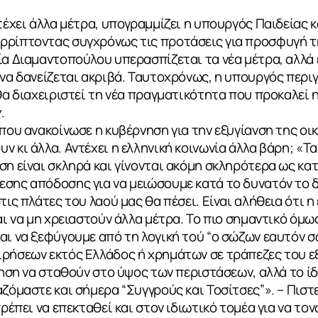
ντέχει άλλα μέτρα, υπογραμμίζει η υπουργός Παιδείας 
ρρίπτοντας συγχρόνως τις προτάσεις για προσφυγή τ
ία Διαμαντοπούλου υπερασπίζεται τα νέα μέτρα, αλλά 
 να δανείζεται ακριβά. Ταυτοχρόνως, η υπουργός περι
 θα διαχειριστεί τη νέα πραγματικότητα που προκαλεί 
.
 που ανακοίνωσε η κυβέρνηση για την εξυγίανση της οι
ν κι άλλα. Αντέχει η ελληνική κοινωνία άλλα βάρη; «
ση είναι σκληρά και γίνονται ακόμη σκληρότερα ως κα
εσης απόδοσης για να μειώσουμε κατά το δυνατόν το
τις πλάτες του λαού μας θα πέσει. Είναι αλήθεια ότι η
αι να μη χρειαστούν άλλα μέτρα. Το πιο σημαντικό όμω
αι να ξεφύγουμε από τη λογική τού “ο σώζων εαυτόν σ
ιρήσεων εκτός Ελλάδος ή χρημάτων σε τράπεζες του ε
κηση να σταθούν στο ύψος των περιστάσεων, αλλά το ίδιο
αζόμαστε και σήμερα “Συγγρούς και Τοσίτσες”». – Πιστ
πρέπει να επεκταθεί και στον ιδιωτικό τομέα για να τ