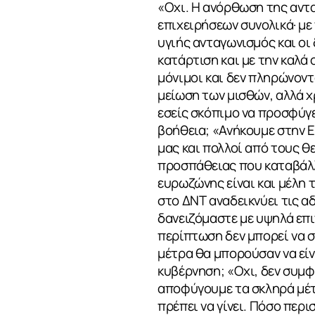
«Οχι. Η ανόρθωση της αντ
επιχειρήσεων συνολικά· με
υγιής ανταγωνισμός και οι
κατάρτιση και με την καλά 
μόνιμοι και δεν πληρώνοντ
μείωση των μισθών, αλλά χ
εσείς σκόπιμο να προσφύγε
βοήθεια; «Ανήκουμε στην Ε
μας και πολλοί από τους 
προσπάθειας που καταβάλλε
ευρωζώνης είναι και μέλη 
στο ΔΝΤ αναδεικνύει τις αδ
δανειζόμαστε με υψηλά επι
περίπτωση δεν μπορεί να συ
μέτρα θα μπορούσαν να είν
κυβέρνηση; «Οχι, δεν συμ
αποφύγουμε τα σκληρά μέτρ
πρέπει να γίνει. Πόσο περ