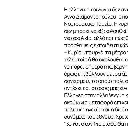
Η ελληνική κοινωνία δεν α
Αννα Διαμαντοπούλου, απο
Νομισματικό Ταμείο. Η κυρ
δεν μπορεί να εξακολουθεί
νέο σχολείο, αλλά και πώς
προσλήψεις εκπαιδευτικών
– Κυρία υπουργέ, τα μέτρα
τελευταίαή θα ακολουθήσου
να πάρει σήμερα η κυβέρνη
όμως επιβάλλουν μέτρα άμ
δανεισμού, το οποίο πάλι σ
αντέχει και στόχος μας είν
Ελληνες στην αλληλεγγύη κ
ακούω για μεταφορά επιχε
πολιτική ηγεσία και η διοί
δυνάμεις του έθνους. Χρει
13ο και στον 14ο μισθό θα 