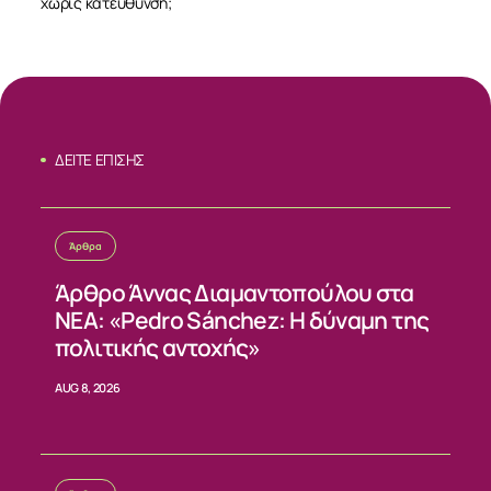
χωρίς κατεύθυνση;
ΣΧΕΤΙΚΑ
ΝΕΑ
ΔΕΙΤΕ ΕΠΙΣΗΣ
ΕΠΙΚΟΙΝΩΝΙΑ
Άρθρα
Άρθρο Άννας Διαμαντοπούλου στα
ΝΕΑ: «Pedro Sánchez: Η δύναμη της
πολιτικής αντοχής»
AUG 8, 2026