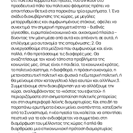
ότι πολιτικά κόμματα και ηγεσίες που ανήκουν στο
προοδευτικό πόλο του πολιτικού φάσματος πρέπει να
απαντήσουν θετικά στα παρακάτω τρία ερωτήματα. 1. Ένα
σχέδιο διακυβέρνησης της χώρας, με μεγάλες
μεταρρυθμίσεις και συμφωνημένους στόχους, οφείλει να
συνεκτιμά την σημερινή πραγματικότητα – διεθνές
γίγνεσθαι, ευρωπαϊκό κοινωνικό και οικονομικό πλαίσιο –
δίνοντας την μάχη μέσα από αυτά και απέναντι σε αυτά, ή
επιλέγομε μια αυτονομία της απομόνωσης; 2. Θα
συνεργασθούμε στα μείζονα που συμφωνούμε και είναι
πολλά, ή θα προτάσσουμε τις διαφορές μας. Θα
αναζητήσουμε τον κοινό τόπο στα προβλήματα της
κοινωνίας μας, όπως είναι η παιδεία, το κοινωνικό κράτος,
το πολιτικό σύστημα, η διαφθορά, η πράσινη οικονομία, η
μεταναστευτική πολιτική και φυσικά η εξωτερική πολιτική, ή
θα μείνουμε στον καταγγελτικό λόγο εαυτών και αλλήλων;3.
Συμμετέχουμε στην διακυβέρνηση για να αλλάξουμε την
χώρα, αναλαμβάνοντας το «κόστος του εφικτού» ή
περιοριζόμαστε στη σχηματοποίηση πολιτικής ρητορείας
και στη συμπεριφορά λαϊκής διαμαρτυρίας; Και επειδή τα
παραπάνω ερωτήματα έχουν μείνει αναπάντητα, κατεξοχήν
από το Συνασπισμό, η νέα ηγεσία του καλείται να απαντήσει
πειστικά για το εάν ενδιαφέρεται να συμμετέχει στη
διαμόρφωση του μέλλοντος της χώρας ή απλά θα
διαρθρώσει μια επικοινωνιακή πρόταση διαμαρτυρίας