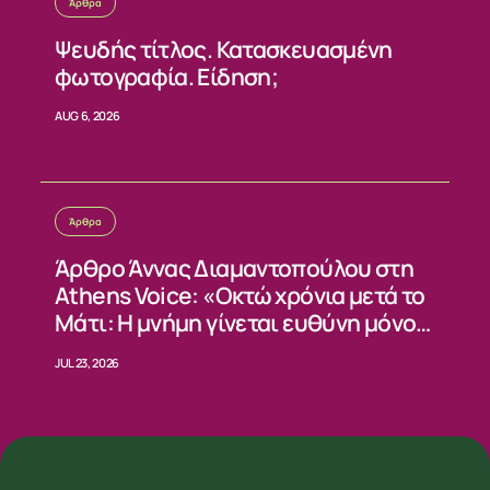
Άρθρα
Ψευδής τίτλος. Κατασκευασμένη
φωτογραφία. Είδηση;
AUG 6, 2026
Άρθρα
Άρθρο Άννας Διαμαντοπούλου στη
Athens Voice: «Οκτώ χρόνια μετά το
Μάτι: Η μνήμη γίνεται ευθύνη μόνο
όταν γίνεται αλλαγή»
JUL 23, 2026