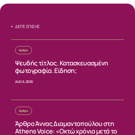
ΣΧΕΤΙΚΑ
ΔΕΙΤΕ ΕΠΙΣΗΣ
ΝΕΑ
Άρθρα
ΕΠΙΚΟΙΝΩΝΙΑ
Ψευδής τίτλος. Κατασκευασμένη
φωτογραφία. Είδηση;
AUG 6, 2026
Άρθρα
Άρθρο Άννας Διαμαντοπούλου στη
Athens Voice: «Οκτώ χρόνια μετά το