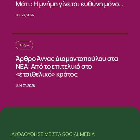
Μάτι: Η μνήμη γίνεται ευθύνη μόνο
όταν γίνεται αλλαγή»
JUL 23, 2026
Άρθρα
Άρθρο Άννας Διαμαντοπούλου στα
ΝΕΑ: Από το επιτελικό στο
«έτσιθελικό» κράτος
JUN 27, 2026
ΑΚΟΛΟΥΘΗΣΕ ΜΕ
ΣΤΑ SOCIAL MEDIA