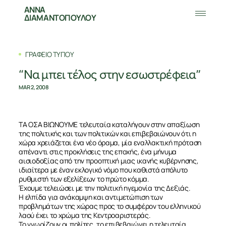
ΑΝΝΑ
ΔΙΑΜΑΝΤΟΠΟΥΛΟΥ
ΓΡΑΦΕΙΟ ΤΥΠΟΥ
“Να μπει τέλος στην εσωστρέφεια”
MAR 2, 2008
ΤΑ ΟΣΑ ΒΙΩΝΟΥΜΕ τελευταία καταλήγουν στην απαξίωση
της πολιτικής και των πολιτικών και επιβεβαιώνουν ότι η
χώρα χρειάζεται ένα νέο όραμα, μία εναλλακτική πρόταση
απέναντι στις προκλήσεις της εποχής, ένα μήνυμα
αισιοδοξίας από την προοπτική μιας ικανής κυβέρνησης,
ιδιαίτερα με έναν εκλογικό νόμο που καθιστά απόλυτο
ρυθμιστή των εξελίξεων το πρώτο κόμμα.
Έχουμε τελειώσει με την πολιτική ηγεμονία της Δεξιάς.
Η ελπίδα για ανάκαμψη και αντιμετώπιση των
προβλημάτων της χώρας προς το συμφέρον του ελληνικού
λαού έχει το χρώμα της Κεντροαριστεράς.
Το γνωρίζουν οι πολίτες, το επιβεβαιώνει η τελευταία