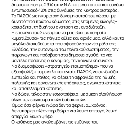
δημοσκόπηση με 29% στην Ν.Δ. και ένα κριτικό και συνάμα
εντυπωσιακό 42% στις δυνάμεις της Κεντροαριστεράς.
Το ΠΑΣΟΚ ως η κυρίαρχη δύναμη αυτού του χώρου- με
δυνατότητα πρώτου κόμματος στις επόμενες εκλογές-
χρειάζεται τη δική του ανάταση και αναδιάταξη.
Η επομένη του Συνεδρίου να μας βρει με «σημαία
κυματίζουσα» τις πάγιες αξίες και αρχές μας, αλλά και τα
μεγάλα διακυβεύματα που αφορούν στον νέο ρόλο της
Ελλάδας, την αυτονομία του πολιτικού συστήματος, την
παραγωγή και πρόσβαση στα δημόσια αγαθά, το νέο
μοντέλο πράσινης οικονομίας, την κοινωνική συνοχή.
Να διαμορφώσει «στρατηγείο ετοιμοπόλεμο» που να
εξασφαλίζει το μεγάλο και ενιαίο ΠΑΣΟΚ, να συνδυάζει
εμπειρία και πάθος, να φέρει τη σφραγίδα της ηθικής,
πολιτικής και οργανωτικής επάρκειας, αγωνιστικότητας
και αποτελεσματικότητας.
Να δώσει τέλος στην εσωστρέφεια, με άμεση ολοκλήρωση
όλων των εσωκομματικών δαδικασιών.
Όμως όσα φέρνει η ώρα δεν τα φέρνει ο… χρόνος.
Δεν υπάρχει πλέον περιθώριο για λευκή επιταγή, λευκή
απεργία, λευκή ψήφο.
Ο καθένας μας αναλαμβάνει τις ευθύνες του.