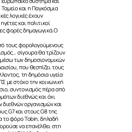
αι ευρωπαϊκό σύστημα και
 Ταμείο και η Παγκόσμια
κές λογικές έχουν
ηγέτες και πολιτικοί
ερες φορές δημαγωγικά.Ο
 από τους φορολογούμενους
ισμός… σίγουρα θα τρίζουν
ς μέσω των δημοσιονομικών
λαισίου, που θεσπίζει τους
λλοντος, τη δημόσια υγεία
ΠΣ με στόχο την κοινωνική
ίσιο, συντονισμός πέρα από
ωμάτων διεθνώς και όχι
ν διεθνών οργανισμών και
υς G7 και στους G8 της
α το φόρο Tobin, δηλαδή
πορούσε να επανέλθει στη