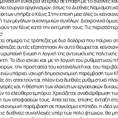
 μοναδική ευκαιρία να έρθω σε επαφή με το διεθνές κ
λειτουργία οργανισμών, όπως το Διεθνές Νομισματικό
κτων υπήρξε ο Κέινς.Στην εποχή μας όλες οι κεϊνσιανι
 των μεγάλων οικονομικών συνόλων. Διαχρονικά όμως 
ούν τον Κέινς κατά την εκτίμησή τους. Τις περισσότ
ς!
εί σήμερα τις τράπεζες με δισ. δολάρια που παίρνει
ράπεζες αυτές εξαπάτησαν.Αν αυτό θεωρείται κεϊνσιαν
 Ευρωπαϊκή Ενωση η λογική της αντικυκλικής πολιτική
τή. Το ίδιο ισχύει και με τη λογική του ρυθμιστικού π
γορών, την προστασία του καταναλωτή και του περιβά
ς, ενώ υπάρχει ισχυρή δημοσιονομική παρέμβαση των Κ
ές ότι απαιτούνται πλέον ένα διεθνές ρυθμιστικό πλα
 αγορές και η θέσπιση των ελαχίστων εργασιακών δικαι
ν το ελεύθερο εμπόριο. Χρειάζεται αναδιάρθρωση τω
των αποφάσεών τους. Απαιτείται, επίσης, ένταξη στο
σιονομική παρέμβαση σε παγκόσμιο επίπεδο, η ιδέα γι
τις διεθνείς συναλλαγές υπέρ των πολύ φτωχών, θα μ