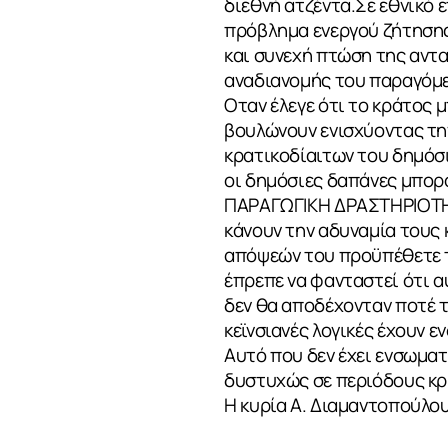
διεθνή ατζέντα.Σε εθνικό ε
πρόβλημα ενεργού ζήτησης
και συνεχή πτώση της αντα
αναδιανομής του παραγόμε
Οταν έλεγε ότι το κράτος 
ΣΧΕΤΙΚΑ
βουλώνουν ενισχύοντας τη
κρατικοδίαιτων του δημόσι
οι δημόσιες δαπάνες μπορο
ΠΑΡΑΓΩΓΙΚΗ ΔΡΑΣΤΗΡΙΟΤΗΤΑ
ΝΕΑ
κάνουν την αδυναμία τους 
απόψεών του προϋπέθετε τη
έπρεπε να φανταστεί ότι α
δεν θα αποδέχονταν ποτέ τ
ΕΠΙΚΟΙΝΩΝ
κεϊνσιανές λογικές έχουν 
Αυτό που δεν έχει ενσωματω
δυστυχώς σε περιόδους κρ
Η κυρία Α. Διαμαντοπούλο