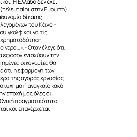
ικοί. Η Ελλάδα δεν έχει
 (τελευταίοι στην Ευρώπη)
αδυναμία δίκαιης
λεγομένων του Κέινς:-
υ γκολφ και να τις
ή χρηματοδότηση
ο νερό…».- Οταν έλεγε ότι
α εφόσον ενισχύουν την
ημένες οικονομίες θα
τε ότι η εφαρμογή των
ερα της αγοράς εργασίας,
 ατύχημα ή αναγκαίο κακό
ην εποχή μας όλες οι
εθνική πραγματικότητα.
εται και επανέρχεται