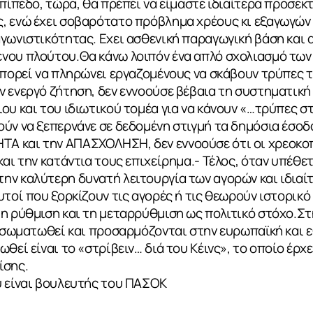
πίπεδο, τώρα, θα πρέπει να είμαστε ιδιαίτερα προσεκτ
, ενώ έχει σοβαρότατο πρόβλημα χρέους κι εξαγωγών
γωνιστικότητας. Εχει ασθενική παραγωγική βάση και 
νου πλούτου.Θα κάνω λοιπόν ένα απλό σχολιασμό των 
μπορεί να πληρώνει εργαζομένους να σκάβουν τρύπες το
ν ενεργό ζήτηση, δεν εννοούσε βέβαια τη συστηματικ
ου και του ιδιωτικού τομέα για να κάνουν «…τρύπες στ
ύν να ξεπερνάνε σε δεδομένη στιγμή τα δημόσια έσοδ
 και την ΑΠΑΣΧΟΛΗΣΗ, δεν εννοούσε ότι οι χρεοκοπ
και την κατάντια τους επιχείρημα.- Τέλος, όταν υπέθε
ν καλύτερη δυνατή λειτουργία των αγορών και ιδιαίτ
υτοί που ξορκίζουν τις αγορές ή τις θεωρούν ιστορικό
η ρύθμιση και τη μεταρρύθμιση ως πολιτικό στόχο.Στ
ΙΑ
ενσωματωθεί και προσαρμόζονται στην ευρωπαϊκή και 
θεί είναι το «στρίβειν… διά του Κέινς», το οποίο έρχ
ίσης.
υ είναι βουλευτής του ΠΑΣΟΚ