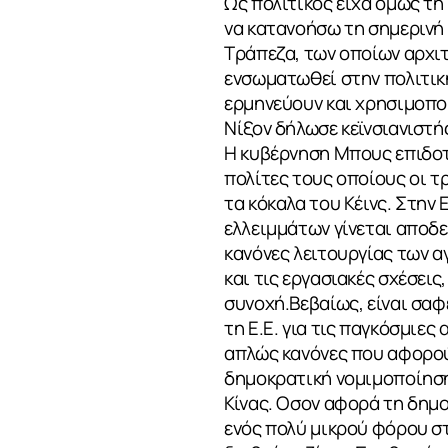
Ως πολιτικός είχα όμως τη
να κατανοήσω τη σημερινή 
Τράπεζα, των οποίων αρχιτέ
ενσωματωθεί στην πολιτική
ερμηνεύουν και χρησιμοποι
Νίξον δήλωσε κεϊνσιανιστή
Η κυβέρνηση Μπους επιδοτ
πολίτες τους οποίους οι τ
τα κόκαλα του Κέινς. Στην
ελλειμμάτων γίνεται αποδεκ
κανόνες λειτουργίας των α
και τις εργασιακές σχέσει
συνοχή.Βεβαίως, είναι σαφ
τη Ε.Ε. για τις παγκόσμιες
απλώς κανόνες που αφορού
δημοκρατική νομιμοποίηση 
Κίνας. Οσον αφορά τη δημο
ενός πολύ μικρού φόρου σ